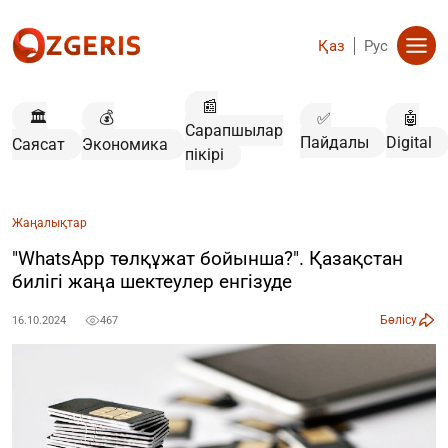
Қаз
Рус
📰
🏛️
💰
✅
🤖
Сарапшылар
Пайдалы
Digital
Саясат
Экономика
пікірі
Жаңалықтар
"WhatsApp төлқұжат бойынша?". Қазақстан
билігі жаңа шектеулер енгізуде
Бөлісу
16.10.2024
467