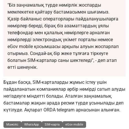
"Біз заңнамалық түрде нөмірлік жоспарды
мемлекетке қайтару бастамасымен шығамыз.
Қазір байланыс операторлары пайдаланушыларға
нөмірлер береді, бірақ біз азаматтардың ұялы
телефондар мен қалалық нөмірлерге арналған
нөмірлерді электрондық үкімет порталы немесе
eGov mobile қосымшасы арқылы алуын жоспарлап
отырмыз. Сондай-ақ бір жеке тұлғаға тіркеуге
болатын SIM-карталар саны шектеледі", - деп атап
өтті шенеунік.
Бұдан басқа, SIM-карталарды жұмыс істеу үшін
пайдаланатын компаниялар әрбір нөмірді сатып алуды
негіздеуге міндетті болады. Аталған заңнамалық
бастамалар жақын арада ресми түрде ұсынылады деп
күтілуде. Ақпарат
ORDA
telegram арнасынан алынған.
Мәжіліс
WhatsApp
SIM-карта
eGov mobile