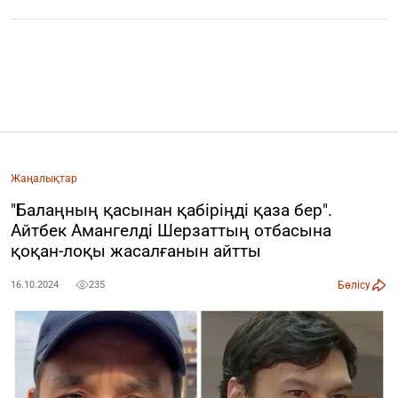
Жаңалықтар
"Балаңның қасынан қабіріңді қаза бер".
Айтбек Амангелді Шерзаттың отбасына
қоқан-лоқы жасалғанын айтты
Бөлісу
16.10.2024
235