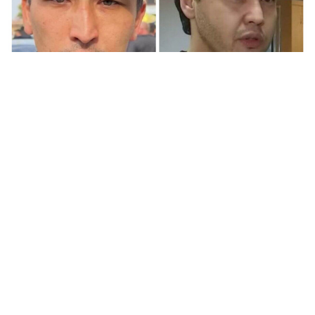
16 жастағы Шерзат Болаттың өлімі
мен қылмыстық істің мән-жайы
туралы құқық қорғаушы Айтбек
Амангелді пікір білдірді, деп
хабарлайды
Ozgeris.info
тілшісі
Baigenews.kz
басылымына сілтеме
жасап.
Айтбек Амангелді Шерзаттың отбасына белсенді түрде
көмектесіп келеді. Ол марқұмның ата-анасына тегін
заң көмегін ұйымдастырған. Оның сөзінше, Шерзаттың
отбасына бұған дейін қоқан-лоқы жасалған.