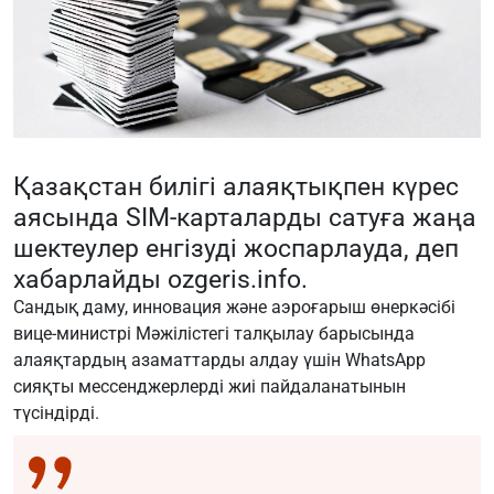
Қазақстан билігі алаяқтықпен күрес
аясында SIM-карталарды сатуға жаңа
шектеулер енгізуді жоспарлауда, деп
хабарлайды
ozgeris.info
.
Сандық даму, инновация және аэроғарыш өнеркәсібі
вице-министрі Мәжілістегі талқылау барысында
алаяқтардың азаматтарды алдау үшін WhatsApp
сияқты мессенджерлерді жиі пайдаланатынын
түсіндірді.