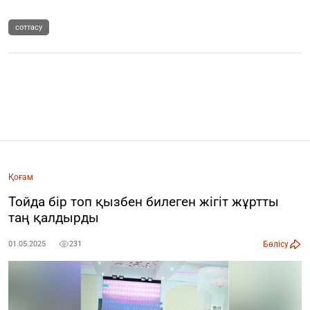
соттасу
Қоғам
Тойда бір топ қызбен билеген жігіт жұртты
таң қалдырды
Бөлісу
01.05.2025
231