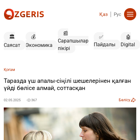
Қаз
Рус
📰
🏛️
💰
✅
🤖
Сарапшылар
Пайдалы
Digital
Саясат
Экономика
пікірі
Қоғам
Таразда үш апалы-сіңілі шешелерінен қалған
үйді бөлісе алмай, соттасқан
Бөлісу
02.05.2025
367