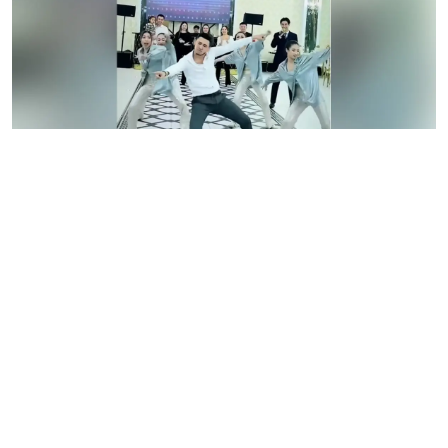
Тойлардың бірінде бір топ бойжеткенмен билеген жігіт
өнерімен жұртты таң қалдырды, деп
хабарлайды
Azattyq Rýhy
. Тамаданың ұйымдастырған
конкурсына сәйкес, биші қыздар ортаға шыққан
жігіттің қимыл-әрекетін айна-қатесіз қайталайды.
Олардың биі жұрттың көңілінен шығып, жылы
лебіздерін білдірді.