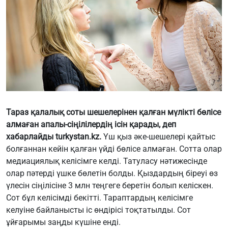
Тараз қалалық соты шешелерінен қалған мүлікті бөлісе
алмаған апалы-сіңілілердің ісін қарады, деп
хабарлайды
turkystan.kz
.
Үш қыз әке-шешелері қайтыс
болғаннан кейін қалған үйді бөлісе алмаған. Сотта олар
медиациялық келісімге келді. Татуласу нәтижесінде
олар пәтерді үшке бөлетін болды. Қыздардың біреуі өз
үлесін сіңілісіне 3 млн теңгеге беретін болып келіскен.
Сот бұл келісімді бекітті. Тараптардың келісімге
келуіне байланысты іс өндірісі тоқтатылды. Сот
ұйғарымы заңды күшіне енді.