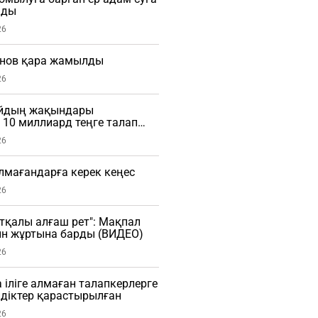
мды
26
нов қара жамылды
26
айдың жақындары
10 миллиард теңге талап
26
алмағандарға керек кеңес
26
тқалы алғаш рет": Мақпал
ын жұртына барды (ВИДЕО)
26
 іліге алмаған талапкерлерге
діктер қарастырылған
26