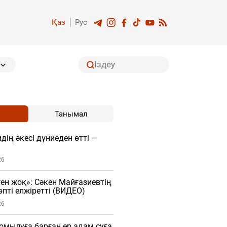
Қаз
Рус
Танымал
дің әкесі дүниеден өтті —
26
ген жоқ»: Сәкен Майғазиевтің
пті елжіретті (ВИДЕО)
26
мылуға барған ер адам суға