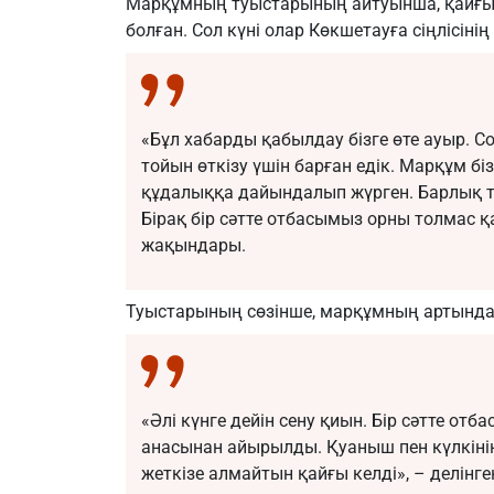
Марқұмның туыстарының айтуынша, қайғыл
болған. Сол күні олар Көкшетауға сіңлісіні
«Бұл хабарды қабылдау бізге өте ауыр. Со
тойын өткізу үшін барған едік. Марқұм біз
құдалыққа дайындалып жүрген. Барлық туы
Бірақ бір сәтте отбасымыз орны толмас 
жақындары.
Туыстарының сөзінше, марқұмның артында 
«Әлі күнге дейін сену қиын. Бір сәтте от
анасынан айырылды. Қуаныш пен күлкіні
жеткізе алмайтын қайғы келді», – делінге