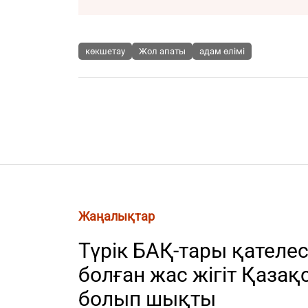
көкшетау
Жол апаты
адам өлімі
Жаңалықтар
Түрік БАҚ-тары қателе
болған жас жігіт Қазақ
болып шықты