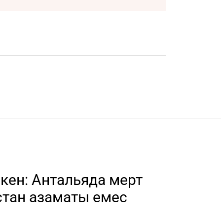
скен: Антальяда мерт
стан азаматы емес