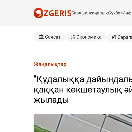
Барлық жаңалық
Сұхбат
Инф
🏛️ Саясат
💰 Экономика
📰 Сарап
Жаңалықтар
"Құдалыққа дайындалып
қаққан көкшетаулық ә
жылады