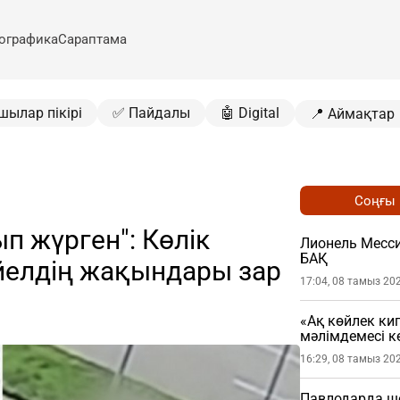
ографика
Сараптама
шылар пікірі
✅ Пайдалы
🤖 Digital
📍 Аймақтар
Соңғы
 жүрген": Көлік
Лионель Месси
БАҚ
йелдің жақындары зар
17:04, 08 тамыз 20
«Ақ көйлек ки
мәлімдемесі кө
16:29, 08 тамыз 20
Павлодарда шо