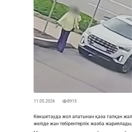
11.05.2026
8915
Көкшетауда жол апатынан қаза тапқан жа
желіде жан тебірентерлік жазба жариялады