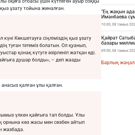
ы оқиға отбасы үшін күтпеген ауыр соққы
ң қыз ұзату тойына жиналған.
"Ең жақын ада
Иманбаева сұ
10:00, 08 тамыз 20
Қайрат Сатыб
л күні Көкшетауға сіңліміздің қыз ұзату
базары миллиа
дің туған тәтеміз болатын. Ол қуанып,
09:00, 08 тамыз 20
стар қонақ күтуге әзірленіп жатқан еді.
қайғыға душар болды», – деп жазды
Барлық жаңа
анасыз қалған ұлы қалған.
басымыз үлкен қайғыға тап болды. Ұлы
ң орнына көз жасы мен сөзбен айтып
н жазбада.