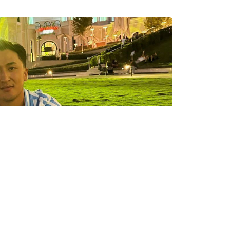
IHA
Бөлісу