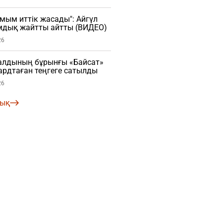
мым иттік жасады": Айгүл
мдық жайтты айтты (ВИДЕО)
26
алдының бұрынғы «Байсат»
рдтаған теңгеге сатылды
26
лық