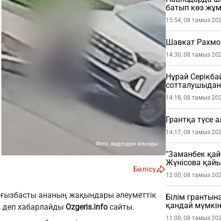
батып көз жұ
15:54, 08 тамыз 20
Шавкат Рахмо
14:30, 08 тамыз 20
Нұрай Серікб
сотталушыдан 
етті
14:18, 08 тамыз 20
Грантқа түсе 
14:17, 08 тамыз 20
Фото: видеодан алынды
"Заманбек қай
Жүнісова қай
Бөлісу
12:00, 08 тамыз 20
лғызбасты ананың жақындары әлеуметтік
Білім грантына
қандай мүмкін
, деп хабарлайды
Ozgeris.info
сайты.
11:00, 08 тамыз 20