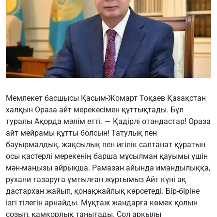
Мемлекет басшысы Қасым-Жомарт Тоқаев Қазақстан
халқын Ораза айт мерекесімен құттықтады. Бұл
туралы Ақорда мәлім етті. — Қадірлі отандастар! Ораза
айт мейрамы құтты болсын! Татулық пен
бауырмалдық, жақсылық пен игілік салтанат құратын
осы қастерлі мерекенің барша мұсылман қауымы үшін
мән-маңызы айрықша. Рамазан айында имандылыққа,
рухани тазаруға ұмтылған жұртымыз Айт күні ақ
дастархан жайып, қонақжайлық көрсетеді. Бір-біріне
ізгі тілегін арнайды. Мұқтаж жандарға көмек қолын
созып, қамқорлық танытады. Сол арқылы