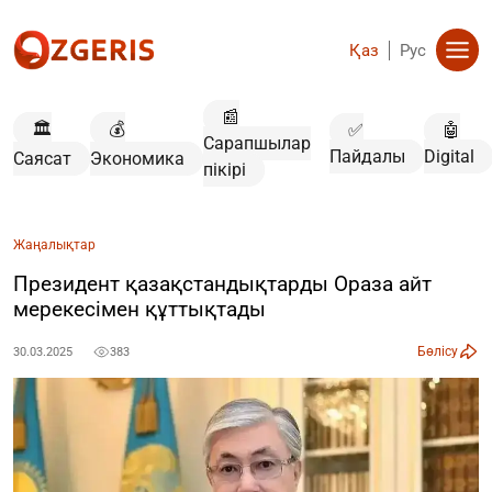
Қаз
Рус
📰
🏛️
💰
✅
🤖
Сарапшылар
Пайдалы
Digital
Саясат
Экономика
пікірі
Жаңалықтар
Президент қазақстандықтарды Ораза айт
мерекесімен құттықтады
Бөлісу
30.03.2025
383