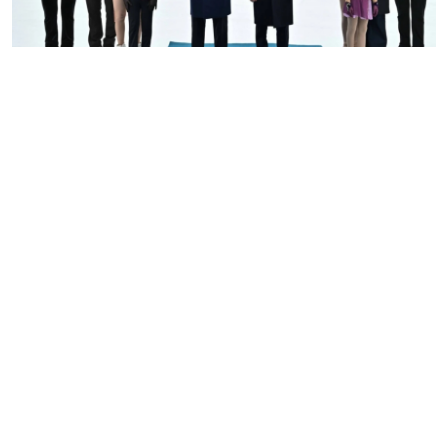
Мемлекет басшысының Алматыдағы резиденциясында
Қазақстан мен Өзбекстан президенттерінің бейресми
кездесуі өтті, деп хабарлады Ақорда. Тоқаев мәртебелі
мейманның Алматыға сапармен келгеніне ризашылық
білдіріп, мұндай бейресми кездесулер жақсы дәстүрге
айналғанын айтты. "Бұл – бауырлас, достас
мемлекеттер арасындағы ынтымақтастықты дамыту
мақсатында атқарылып жатқан жұмысты іскерлік
сипатта тағы бір талқылауға орайлы сәт. Біз – одақтас
елдерміз. Екі ел арасындағы ықпалдастық тұтас
Орталық Азия өңіріндегі жағдайға тікелей әсер етеді", –
деді Қазақстан Президенті. Мемлекет басшысы
бауырлас халықтарды жақындастыруға, аймақтың
орнықты және қауіпсіз дамуындағы ортақ