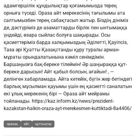
адамгершілік құндылықтар қоғамымызда терең
орныға түседі. Ораза айт мерекесінің тағылымы ата
салтымызбен терең сабақтасып жатыр. Біздің дініміз
де, дәстүріміз де азаматтарды бірлік пен ынтымаққа
үндейді, өзара сыйлас болуға шақырады. Осы
қасиеттеріміз барда халқымыздың Әділетті, Қауіпсіз,
Таза әрі Қуатты Қазақстанды құру туралы арман-
мұраты орындалатынына кәміл сенімдімін.
Баршаңызға бақ-береке тілеймін! Әр шаңыраққа құт-
береке дарысын! Айт қабыл болсын, ағайын! , —
делінген хабарламада. Айта кетейік, бүгін жер бетіндегі
барлық мұсылман қауымы үшін ең қасиетті саналатын
екі ұлық мерекенің бірі — Ораза айт мейрамы
тойланады. https://kaz.inform.kz/news/prezident-
kazakstan-halkin-oraza-ayt-merekesmen-kuttiktadi-8a4406/
оразақ
айт
құттықтау