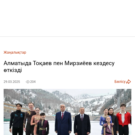
Жаңалықтар
Алматыда Тоқаев пен Мирзиёев кездесу
өткізді
Бөлісу
29.03.2025
204