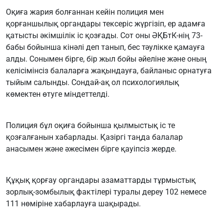
Оқиға жария болғаннан кейін полиция мен
қорғаншылық органдары тексеріс жүргізіп, ер адамға
қатысты әкімшілік іс қозғады. Сот оны ӘҚБтК-нің 73-
бабы бойынша кінәлі деп танып, бес тәулікке қамауға
алды. Сонымен бірге, бір жыл бойы әйеліне және оның
келісімінсіз балаларға жақындауға, байланыс орнатуға
тыйым салынды. Сондай-ақ ол психологиялық
көмектен өтуге міндеттелді.
Полиция бұл оқиға бойынша қылмыстық іс те
қозғалғанын хабарлады. Қазіргі таңда балалар
анасымен және әжесімен бірге қауіпсіз жерде.
Құқық қорғау органдары азаматтарды тұрмыстық
зорлық-зомбылық фактілері туралы дереу 102 немесе
111 нөміріне хабарлауға шақырады.