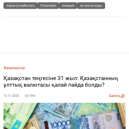
зорлық-зомбылық
Петропавл
полиция
не молчи қоры
Жаңалықтар
Қазақстан теңгесіне 31 жыл: Қазақстанның
ұлттық валютасы қалай пайда болды?
Бөлісу
15.11.2025
1541