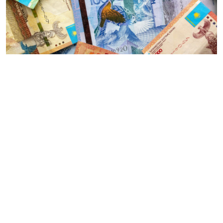
Биыл Қазақстан ұлттық валютасы теңгенің айналымға
енгізілгеніне 31 жыл толды. 1993 жылы 15 қарашада
тәуелсіз ел алғаш рет өз ақшасын қолданысқа
шығарып, экономикалық дербестіктің маңызды
қадамын жасады. Теңгенің қабылдануы Кеңес Одағы
ыдырағаннан кейінгі күрделі экономикалық жағдайда
бағаны тұрақтандыруға, қаржы жүйесін
қалыптастыруға және ұлттық экономиканы
басқарудың жаңа кезеңіне жол ашты деп хабарлайды
Оzgeris.info
.