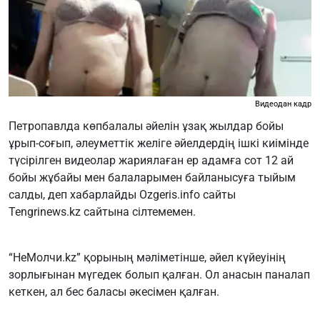
Видеодан кадр
Петропавлда көпбалалы әйелін ұзақ жылдар бойы
ұрып-соғып, әлеуметтік желіге әйелдердің ішкі киімінде
түсірілген видеолар жариялаған ер адамға сот 12 ай
бойы жұбайы мен балаларымен байланысуға тыйым
салды, деп хабарлайды
Оzgeris.info
сайты
Tengrinews.kz
сайтына сілтемемен.
“НеМолчи.kz” қорының мәліметінше, әйел күйеуінің
зорлығынан мүгедек болып қалған. Ол анасын паналап
кеткен, ал бес баласы әкесімен қалған.