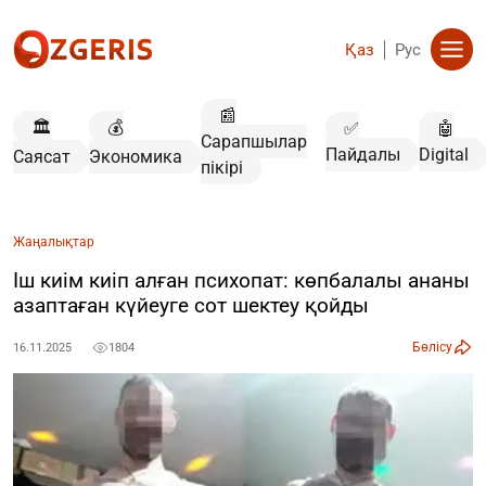
Қаз
Рус
📰
🏛️
💰
✅
🤖
Сарапшылар
Пайдалы
Digital
Саясат
Экономика
пікірі
Жаңалықтар
Іш киім киіп алған психопат: көпбалалы ананы
азаптаған күйеуге сот шектеу қойды
Бөлісу
16.11.2025
1804