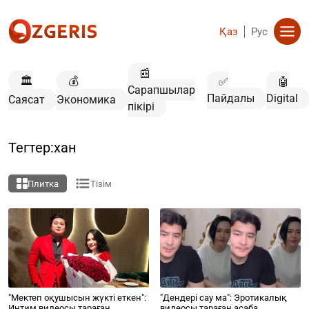
Қаз
Рус
📰
🏛️
💰
✅
🤖
Сарапшылар
Пайдалы
Digital
Саясат
Экономика
пікірі
Тегтер:хан
Плитка
Тізім
"Мектеп оқушысын жүкті еткен":
"Дендері сау ма": Эротикалық
Интим видеосы тараған
видеосы тараған асаба