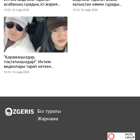
асабаның сұмдық ісі жария
халықтан көмек сұрады
болды (ВИДЕО)
(ВИДЕО)
15:22, 22 сәуір 2026
15:13, 16 сәуір 2026
"Қарамаңыздар,
тоқтатыңыздар!": Интим
видеолары тарап кеткен
блогерлер жылап қалды
14:16, 15 сәуір 2026
(ВИДЕО)
Біз туралы
Жарнама