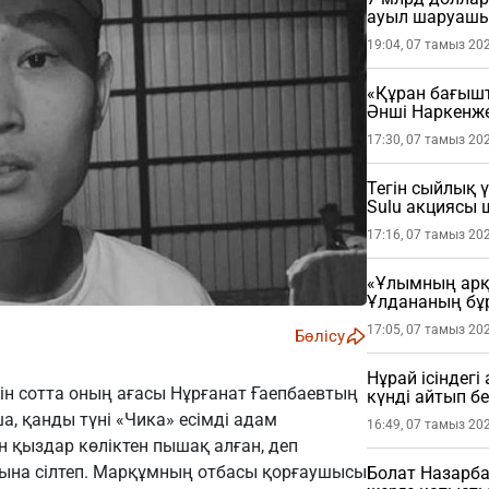
ауыл шаруашы
19:04, 07 тамыз 20
«Құран бағыш
Әнші Наркенж
(ФОТО)
17:30, 07 тамыз 20
Тегін сыйлық 
Sulu акциясы
17:16, 07 тамыз 20
«Ұлымның арқа
Ұлдананың бұ
жасады (ВИДЕ
17:05, 07 тамыз 20
Бөлісу
Нұрай ісіндег
ін сотта оның ағасы Нұрғанат Ғаепбаевтың
күнді айтып бе
а, қанды түні «Чика» есімді адам
16:49, 07 тамыз 20
ін қыздар көліктен пышақ алған, деп
ына сілтеп. Марқұмның отбасы қорғаушысы
Болат Назарба