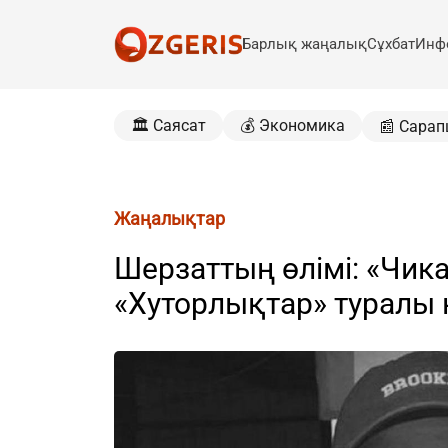
Барлық жаңалық
Сұхбат
Инф
🏛️ Саясат
💰 Экономика
📰 Сарап
Жаңалықтар
Шерзаттың өлімі: «Чика
«Хуторлықтар» туралы н