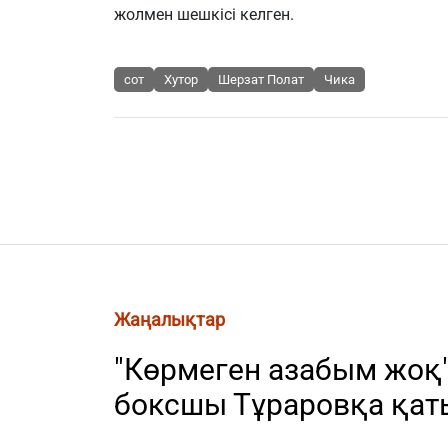
жолмен шешкісі келген.
сот
Хутор
Шерзат Полат
Чика
Жаңалықтар
"Көрмеген азабым жоқ"
боксшы Тұраровқа қат