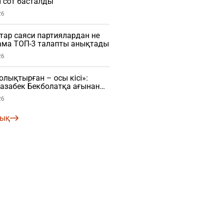
 сот басталды
26
ар саяси партиялардан не
нама ТОП-3 талапты анықтады
26
ықтырған – осы кісі»:
азабек Бекболатқа ағынан
26
лық