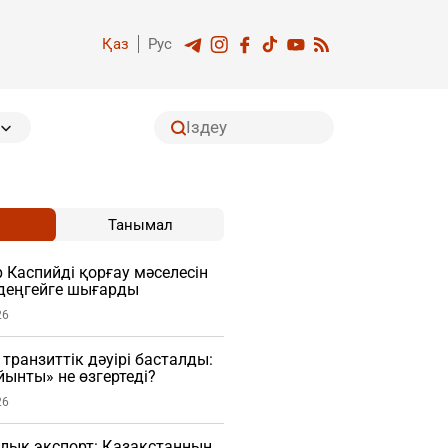
Қаз
Рус
Танымал
Каспийді қорғау мәселесін
деңгейге шығарды
26
транзиттік дәуірі басталды:
ынты» не өзгертеді?
26
лық экспорт: Қазақстанның