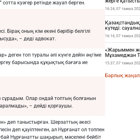
жерге қатысты
 сотта куәгер ретінде жауап берген.
16:24, 07 тамыз 20
Қазақстандықт
күтеді: сауал
. Бірақ оның кім екені бәрібір белгілі
16:16, 07 тамыз 20
тысуда», – деді адвокат.
«Жарыммен жол
 деген топ туралы әлі күнге дейін әңгіме
Мұхамеджан Т
жарылды
ергеу барысында құқықтық бағаға ие
15:37, 07 тамыз 20
Барлық жаңа
 сұрадым. Олар ондай топтың болғанын
қаралмады», – дейді қорғаушы.
пын» деп таныстырған. Шерзаттың әкесі
ін деп қауіптенген, ал Нұрғанат ол топпен
убай Нұрғанатты шақырып, мәселені бейбіт