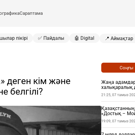
ографика
Сараптама
шылар пікірі
✅ Пайдалы
🤖 Digital
📍 Аймақтар
Соңғы
» деген кім және
Жаңа адамдар 
халықаралық 
е белгілі?
21:25, 07 тамыз 20
Қазақстанның 
«Достық – Мой
19:09, 07 тамыз 20
7 млрд доллар