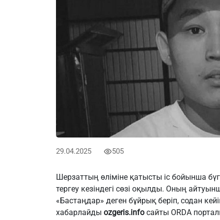
29.04.2025
505
Шерзаттың өліміне қатысты іс бойынша бүг
тергеу кезіндегі сөзі оқылды. Оның айтуынш
«Бастаңдар» деген бұйрық беріп, содан кей
хабарлайды
ozgeris.info
сайты
ORDA
портал