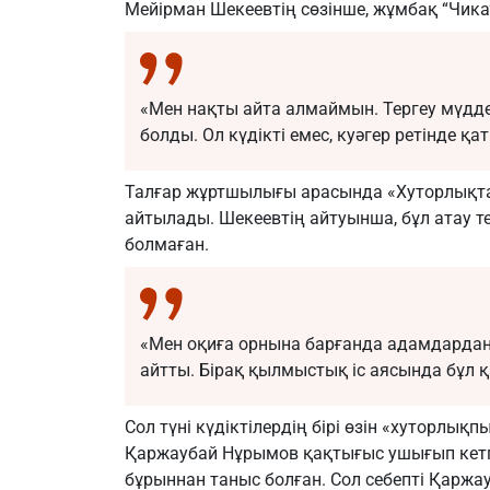
Мейірман Шекеевтің сөзінше, жұмбақ “Чика”
«Мен нақты айта алмаймын. Тергеу мүддесі
болды. Ол күдікті емес, куәгер ретінде қа
Талғар жұртшылығы арасында «Хуторлықтар»
айтылады. Шекеевтің айтуынша, бұл атау т
болмаған.
«Мен оқиға орнына барғанда адамдардан
айтты. Бірақ қылмыстық іс аясында бұл 
Сол түні күдіктілердің бірі өзін «хуторлық
Қаржаубай Нұрымов қақтығыс ушығып кетпес
бұрыннан таныс болған. Сол себепті Қаржа