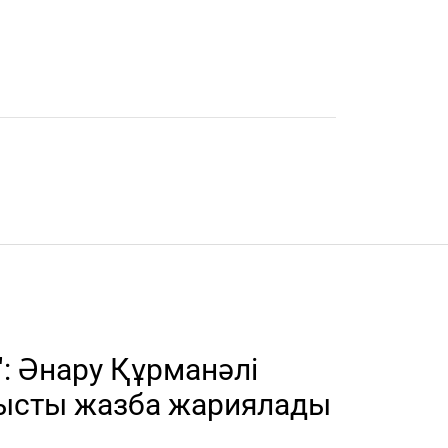
: Әнару Құрманәлі
ысты жазба жариялады