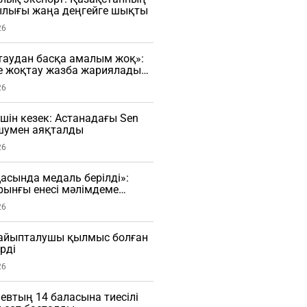
лығы жаңа деңгейге шықты
26
таудан басқа амалым жоқ»:
е жоқтау жазба жариялады
26
үшін кезек: Астанадағы Sen
 шумен аяқталды
26
сында медаль берілді»:
рынғы енесі мәлімдеме
О)
26
і айыпталушы қылмыс болған
рді
26
евтың 14 баласына тиесілі