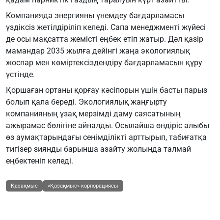
Компанияда энергияны үнемдеу бағдарламасы
үздіксіз жетілдіріліп келеді. Сапа менеджменті жүйесі
де осы мақсатта жемісті еңбек етіп жатыр. Дәл қазір
мамандар 2035 жылға дейінгі жаңа экологиялық
жоспар мен көміртексіздендіру бағдарламасын құру
үстінде.
Қоршаған ортаны қорғау кәсіпорын үшін басты парыз
болып қала береді. Экологиялық жаңғырту
компанияның ұзақ мерзімді даму саясатының
ажырамас бөлігіне айналды. Осылайша өндіріс алыбы
өз аумақтарындағы сенімділікті арттырып, табиғатқа
тигізер зиянды барынша азайту жолында талмай
еңбектеніп келеді.
Қазақмыс
«Қазақмыс» корпорациясы