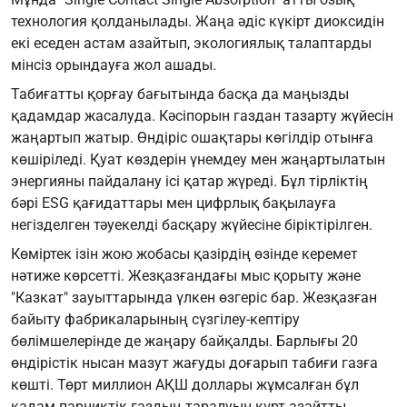
технология қолданылады. Жаңа әдіс күкірт диоксидін
екі еседен астам азайтып, экологиялық талаптарды
мінсіз орындауға жол ашады.
Табиғатты қорғау бағытында басқа да маңызды
қадамдар жасалуда. Кәсіпорын газдан тазарту жүйесін
жаңартып жатыр. Өндіріс ошақтары көгілдір отынға
көшіріледі. Қуат көздерін үнемдеу мен жаңартылатын
энергияны пайдалану ісі қатар жүреді. Бұл тірліктің
бәрі ESG қағидаттары мен цифрлық бақылауға
негізделген тәуекелді басқару жүйесіне біріктірілген.
Көміртек ізін жою жобасы қазірдің өзінде керемет
нәтиже көрсетті. Жезқазғандағы мыс қорыту және
"Казкат" зауыттарында үлкен өзгеріс бар. Жезқазған
байыту фабрикаларының сүзгілеу-кептіру
бөлімшелерінде де жаңару байқалды. Барлығы 20
өндірістік нысан мазут жағуды доғарып табиғи газға
көшті. Төрт миллион АҚШ доллары жұмсалған бұл
қадам парниктік газдың таралуын күрт азайтты.