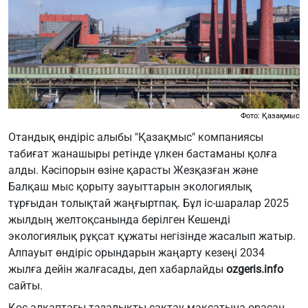
Фото: Қазақмыс
Отандық өндіріс алыбы "Қазақмыс" компаниясы
табиғат жанашыры ретінде үлкен бастаманы қолға
алды. Кәсіпорын өзіне қарасты Жезқазған және
Балқаш мыс қорыту зауыттарын экологиялық
тұрғыдан толықтай жаңғыртпақ. Бұл іс-шаралар 2025
жылдың желтоқсанында берілген Кешенді
экологиялық рұқсат құжаты негізінде жасалып жатыр.
Алпауыт өндіріс орындарын жаңарту кезеңі 2034
жылға дейін жалғасады, деп хабарлайды
ozgeris.info
сайты.
Қос алқаптағы тазалықты сақтау мақсатына орасан