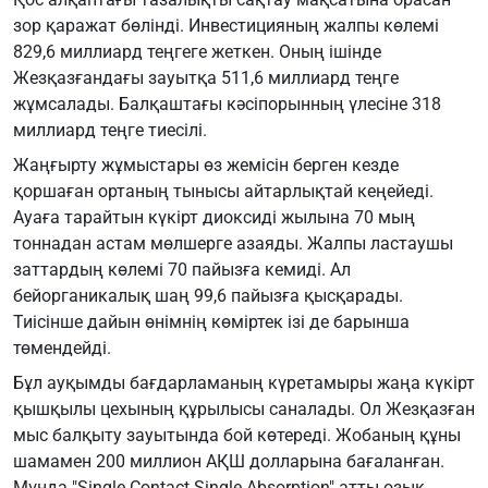
зор қаражат бөлінді. Инвестицияның жалпы көлемі
829,6 миллиард теңгеге жеткен. Оның ішінде
Жезқазғандағы зауытқа 511,6 миллиард теңге
жұмсалады. Балқаштағы кәсіпорынның үлесіне 318
миллиард теңге тиесілі.
Жаңғырту жұмыстары өз жемісін берген кезде
қоршаған ортаның тынысы айтарлықтай кеңейеді.
Ауаға тарайтын күкірт диоксиді жылына 70 мың
тоннадан астам мөлшерге азаяды. Жалпы ластаушы
заттардың көлемі 70 пайызға кемиді. Ал
бейорганикалық шаң 99,6 пайызға қысқарады.
Тиісінше дайын өнімнің көміртек ізі де барынша
төмендейді.
Бұл ауқымды бағдарламаның күретамыры жаңа күкірт
қышқылы цехының құрылысы саналады. Ол Жезқазған
мыс балқыту зауытында бой көтереді. Жобаның құны
шамамен 200 миллион АҚШ долларына бағаланған.
Мұнда "Single Contact Single Absorption" атты озық