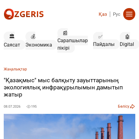
Қаз
Рус
📰
🏛️
💰
✅
🤖
Сарапшылар
Пайдалы
Digital
Саясат
Экономика
пікірі
Жаңалықтар
"Қазақмыс" мыс балқыту зауыттарының
экологиялық инфрақұрылымын дамытып
жатыр
Бөлісу
08.07.2026
195