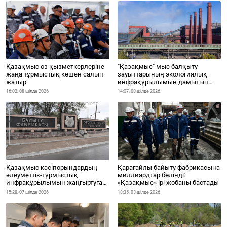
Қазақмыс өз қызметкерлеріне
"Қазақмыс" мыс балқыту
жаңа тұрмыстық кешен салып
зауыттарының экологиялық
жатыр
инфрақұрылымын дамытып
жатыр
16:02, 08 шілде 2026
14:07, 08 шілде 2026
Қазақмыс кәсіпорындардың
Қарағайлы байыту фабрикасына
әлеуметтік-тұрмыстық
миллиардтар бөлінді:
инфрақұрылымын жаңғыртуға
«Қазақмыс» ірі жобаны бастады
2,4 млрд теңге бағыттады
15:28, 07 шілде 2026
18:35, 03 шілде 2026