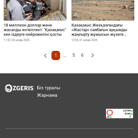
18 миллион доллар және
Қазақмыс Жезқазғандағы
жасанды интеллект: "Қазақмыс"
«Жастар» саябағын ауқымды
кен іздеуге нейрожеліні қосты
жаңғырту жұмысын жүзеге
асыруда
11:52, 03 шілде 2026
13:53, 01 шілде 2026
5
6
1
…
Біз туралы
Жарнама