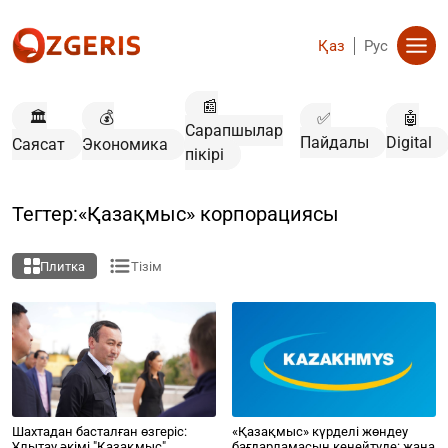
Қаз
Рус
📰
🏛️
💰
✅
🤖
Сарапшылар
Пайдалы
Digital
Саясат
Экономика
пікірі
Тегтер:«Қазақмыс» корпорациясы
Плитка
Тізім
Шахтадан басталған өзгеріс:
«Қазақмыс» күрделі жөндеу
Ұлытау әкімі "Қазақмыс"
бағдарламасын кеңейтуде: жаңа