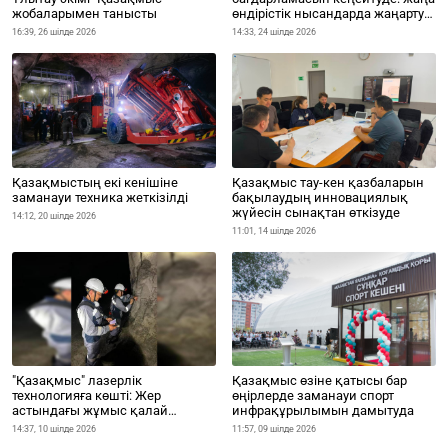
жобаларымен танысты
өндірістік нысандарда жаңарту
жұмысы басталды
16:39, 26 шілде 2026
14:33, 24 шілде 2026
Қазақмыстың екі кенішіне
Қазақмыс тау-кен қазбаларын
заманауи техника жеткізілді
бақылаудың инновациялық
жүйесін сынақтан өткізуде
14:12, 20 шілде 2026
11:01, 14 шілде 2026
"Қазақмыс" лазерлік
Қазақмыс өзіне қатысы бар
технологияға көшті: Жер
өңірлерде заманауи спорт
астындағы жұмыс қалай
инфрақұрылымын дамытуда
өзгереді
14:37, 10 шілде 2026
11:57, 09 шілде 2026