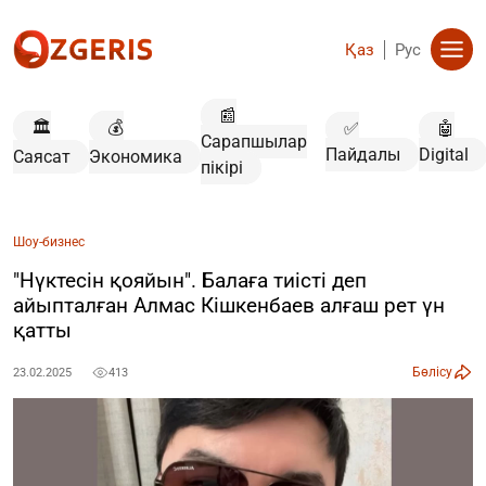
Қаз
Рус
📰
🏛️
💰
✅
🤖
Сарапшылар
Пайдалы
Digital
Саясат
Экономика
пікірі
Шоу-бизнес
"Нүктесін қояйын". Балаға тиісті деп
айыпталған Алмас Кішкенбаев алғаш рет үн
қатты
Бөлісу
23.02.2025
413