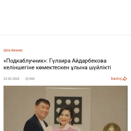
Шоу-бизнес
«Подкаблучник»: Гүлзира Айдарбекова
келіншегіне көмектескен ұлына шүйлікті
Бөлісу
22.02.2025
343