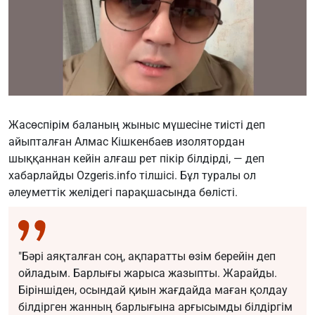
Жасөспірім баланың жыныс мүшесіне тиісті деп
айыпталған Алмас Кішкенбаев изолятордан
шыққаннан кейін алғаш рет пікір білдірді, — деп
хабарлайды
Ozgeris.info
тілшісі. Бұл туралы ол
әлеуметтік желідегі
парақшасында
бөлісті.
"Бәрі аяқталған соң, ақпаратты өзім берейін деп
ойладым. Барлығы жарыса жазыпты. Жарайды.
Біріншіден, осындай қиын жағдайда маған қолдау
білдірген жанның барлығына арғысымды білдіргім