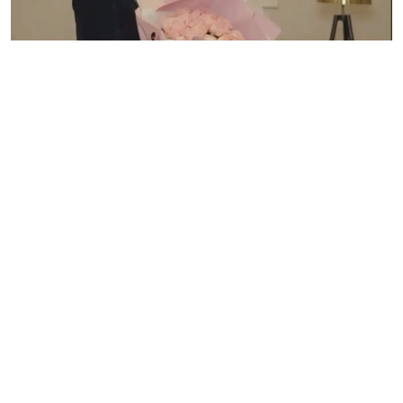
Танымал продюсер, Қайрат Нұртастың анасы Гүлзира
Айдарбекова келініне көмектескен ұлы Аян Нұртасты
әзілдеп сынға алды, деп хабарлайды
ozgeris.info
сайты
Azattyq Rýhy.
-на сілтеме жасап.
Продюсер Астана
қаласына барып, екінші ұлы Аян Нұртастың үйінде
қонақ болған. Дастархан басында ұлының жоқтығын
байқаған ол, асүйге барғанда оның әйеліне көмектесіп,
табаққа ет салып жатқанын көрген.
«Үйдің иесі не істеп жатыр? Келіншегіне көмектесіп
жатыр өзі…» – деген анасының сөзіне ұлы Аян:
«Бәрі өтірік, для видео», – деп қалжыңмен жауап