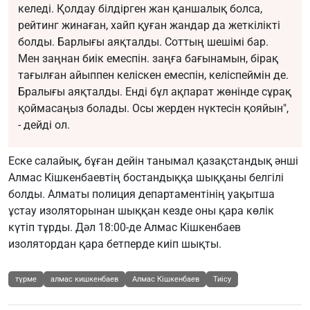
келеді. Қолдау білдірген жан қаншалық болса,
рейтинг жинаған, хайп қуған жандар да жеткілікті
болды. Барлығы аяқталды. Соттың шешімі бар.
Мен заңнан биік емеспін. заңға бағынамын, бірақ
тағылған айыппен келіскен емеспін, келіспеймін де.
Бралығы аяқталды. Енді бұл ақпарат жөнінде сұрақ
қоймасаңыз болады. Осы жерден нүктесін қояйын",
- дейді ол.
Еске салайық, бұған дейін танымал қазақстандық әнші
Алмас Кішкенбаевтің бостандыққа шыққаны белгілі
болды. Алматы полиция департаментінің уақытша
ұстау изоляторынан шыққан кезде оны қара көлік
күтіп тұрды. Дәл 18:00-де Алмас Кішкенбаев
изолятордан қара бетперде киіп шықты.
түрме
алмас кишкенбаев
Алмас Кішкенбаев
Тиісу