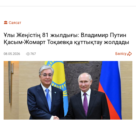
🏛️ Саясат
Ұлы Жеңістің 81 жылдығы: Владимир Путин
Қасым-Жомарт Тоқаевқа құттықтау жолдады
Бөлісу
08.05.2026
767