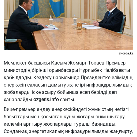
akorda.kz
Мемлекет басшысы Қасым-Жомарт Тоқаев Премьер-
министрдің бірінші орынбасары Нұрлыбек Нәлібаевты
қабылдады. Кездесу барысында Президентке еліміздің
өнеркәсіп саласын дамыту және ірі инфрақұрылымдық
жобаларды іске асыру бойынша есеп берілді деп
хабарлайды
ozgeris.info
сайты.
Вице-премьер өңдеу өнеркәсібіндегі жұмыстың негізгі
бағыттары мен қосылған құны жоғары өнім шығару
көлемін арттыру жоспарлары туралы баяндады.
Сондай-ақ энергетикалық инфрақұрылымды жаңғырту,