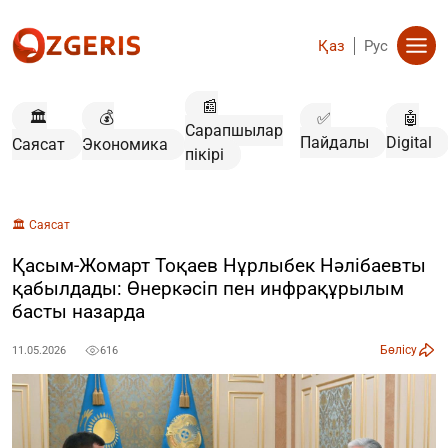
Қаз
Рус
📰
🏛️
💰
✅
🤖
Сарапшылар
Пайдалы
Digital
Саясат
Экономика
пікірі
🏛️ Саясат
Қасым-Жомарт Тоқаев Нұрлыбек Нәлібаевты
қабылдады: Өнеркәсіп пен инфрақұрылым
басты назарда
Бөлісу
11.05.2026
616