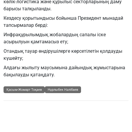
көлік-логистика және құрылыс секторларының даму
барысы талқыланды.
Кездесу қорытындысы бойынша Президент мынадай
тапсырмалар берді:
Инфрақұрылымдық жобалардың сапалы іске
асырылуын қамтамасыз ету;
Отандық тауар өндірушілерге көрсетілетін қолдауды
күшейту;
Алдағы жылыту маусымына дайындық жұмыстарына
бақылауды қатаңдату.
Қасым-Жомарт Тоқаев
Нұрлыбек Нәлібаев