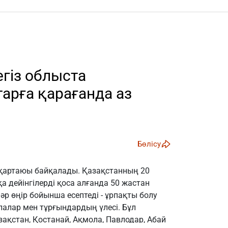
егіз облыста
арға қарағанда аз
Бөлісу
 қартаюы байқалады. Қазақстанның 20
қа дейінгілерді қоса алғанда 50 жастан
 әр өңір бойынша есептеді - ұрпақты болу
алар мен тұрғындардың үлесі. Бұл
зақстан, Қостанай, Ақмола, Павлодар, Абай