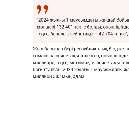
"2024 жылғы 1 маусымдағы жағдай бойы
мөлшері 132 401 теңге болды, оның ішін
теңге, базалық зейнетақы – 42 704 теңге",
Жыл басынан бері республикалық бюджетте
сомасына зейнетақы төленген, оның ішінде 
миллиард теңге, ынтымақты зейнетақы төле
бағытталған. 2024 жылғы 1 маусымдағы жа
миллион 383 мың адам.