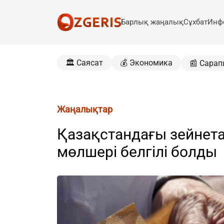
Барлық жаңалық
Сұхбат
Инф
🏛️ Саясат
💰 Экономика
📰 Сарап
Жаңалықтар
Қазақстандағы зейнет
мөлшері белгілі болды