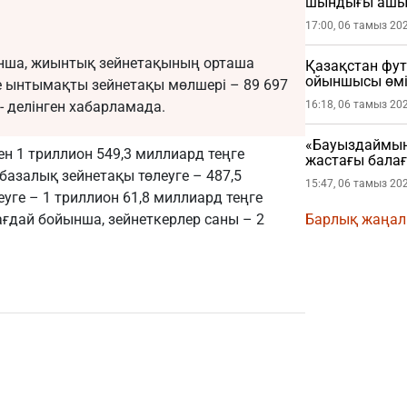
шындығы ашы
17:00, 06 тамыз 20
нша, жиынтық зейнетақының орташа
Қазақстан фу
ойыншысы өмі
де ынтымақты зейнетақы мөлшері – 89 697
 - делінген хабарламада.
16:18, 06 тамыз 20
«Бауыздаймын
н 1 триллион 549,3 миллиард теңге
жастағы бала
базалық зейнетақы төлеуге – 487,5
15:47, 06 тамыз 20
уге – 1 триллион 61,8 миллиард теңге
ғдай бойынша, зейнеткерлер саны – 2
Барлық жаңа