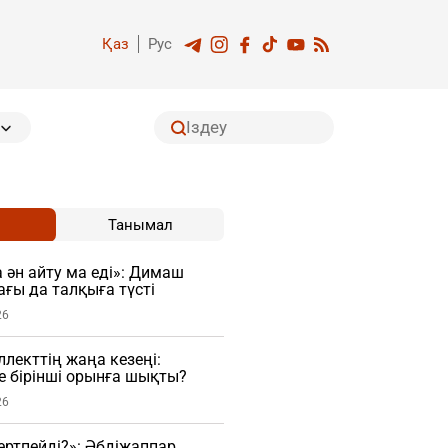
Қаз
Рус
Танымал
 ән айту ма еді»: Димаш
ағы да талқыға түсті
26
лекттің жаңа кезеңі:
ге бірінші орынға шықты?
26
гертпейді?»: Әбдіжаппар