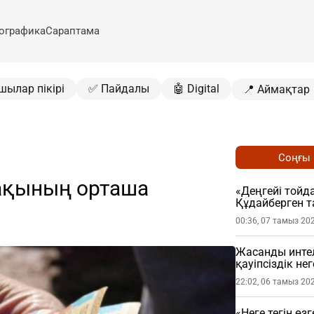
ографика
Сараптама
шылар пікірі
✅ Пайдалы
🤖 Digital
📍 Аймақтар
Соңғы
ақының орташа
«Деңгейі тойда
Құдайберген т
00:36, 07 тамыз 20
Жасанды интел
қауіпсіздік не
22:02, 06 тамыз 20
«Неге тегін өз