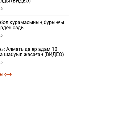
лды (ВИДЕО)
26
тбол құрамасының бұрынғы
рден озды
26
»: Алматыда ер адам 10
ға шабуыл жасаған (ВИДЕО)
26
лық