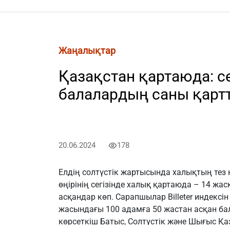
Жаңалықтар
Қазақстан қартаюда: с
балалардың саны қартт
20.06.2024
178
Елдің солтүстік жартысында халықтың тез
өңірінің сегізінде халық қартаюда – 14 жас
асқандар көп. Сарапшылар Billeter индексін
жасындағы 100 адамға 50 жастан асқан бал
көрсеткіш Батыс, Солтүстік және Шығыс Қа