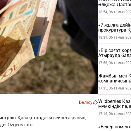
Әлқожа Даста
18:54, 06 тамыз 20
«7 жылға дейі
прокуратура 
мәлімдеме жа
18:31, 06 тамыз 20
«Бір сағат қо
Атырауда бала
жастағы балан
17:58, 06 тамыз 20
Жамбыл мен Қ
компаниясының
17:35, 06 тамыз 20
Wildberries Қа
Бөлісу
мүмкіндік пе, 
17:16, 06 тамыз 20
нистрлігі Қазақстандағы зейнетақының
йды
Ozgeris.info
.
«Бекер көмект