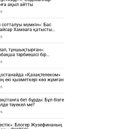
нға ақыл айтты
26
н сотталуы мүмкін»: Бас
Қайсар Хамзаға қатысты
сады
26
рлап, тұншықтырған»:
бақша тәрбиешісі бір
ы ұрған (ВИДЕО)
26
останайда «Қазақтелеком»
 екі қызметкері көз жұмған
26
зақстанға бет бұрды: Бұл бізге
әлде тәуекел ме?
26
естік»: Блогер Жузефинаның