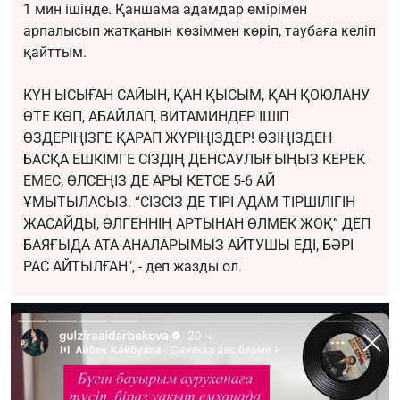
1 мин ішінде. Қаншама адамдар өмірімен
арпалысып жатқанын көзіммен көріп, таубаға келіп
қайттым.
КҮН ЫСЫҒАН САЙЫН, ҚАН ҚЫСЫМ, ҚАН ҚОЮЛАНУ
ӨТЕ КӨП, АБАЙЛАП, ВИТАМИНДЕР ІШІП
ӨЗДЕРІҢІЗГЕ ҚАРАП ЖҮРІҢІЗДЕР! ӨЗІҢІЗДЕН
БАСҚА ЕШКІМГЕ СІЗДІҢ ДЕНСАУЛЫҒЫҢЫЗ КЕРЕК
ЕМЕС, ӨЛСЕҢІЗ ДЕ АРЫ КЕТСЕ 5-6 АЙ
ҰМЫТЫЛАСЫЗ. “СІЗСІЗ ДЕ ТІРІ АДАМ ТІРШІЛІГІН
ЖАСАЙДЫ, ӨЛГЕННІҢ АРТЫНАН ӨЛМЕК ЖОҚ” ДЕП
БАЯҒЫДА АТА-АНАЛАРЫМЫЗ АЙТУШЫ ЕДІ, БӘРІ
РАС АЙТЫЛҒАН", - деп жазды ол.