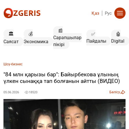
Қаз
Рус
📰
🏛️
💰
✅
🤖
Сарапшылар
Пайдалы
Digital
Саясат
Экономика
пікірі
Шоу-бизнес
"84 млн қарызы бар": Байырбекова ұлының
үлкен сынаққа тап болғанын айтты (ВИДЕО)
Бөлісу
05.06.2026
18520