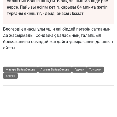
ойлайтын болып шықты. Бірақ ол шын мәнінде рас
нәрсе. Пайызы өсіпм кетіп, қарызы 84 млн-ға жетіп
тұрғаны өкінішті", - дейді анасы Ләззат.
Блогердің анасы ұлы үшін екі бірдей пәтерін сатқанын
да жасырмады. Сондай-ақ баласының талапшыл
болмағанына осындай жағдайға ұшырағанын да ашып
айтты.
Жазира Байырбекова
Ләззат Байырбекова
Гуджан
Тәуіржан
Блогер