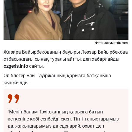
Фото: әлеуметтік желі
Жазира Байырбекованың бауыры Ләззар Байырбекова
отбасындағы сынақ туралы айтты, деп хабарлайды
ozgeris.info
сайты.
Ол блогер ұлы Тәуіржанның қарызға батқанына
қынжылды.
"Менің балам Тәуіржанның қарызға батып
кеткеніне көбі сенбейді екен. Тіпті таныстарымыз
да, жақындарымыз да сценарий, охват деп