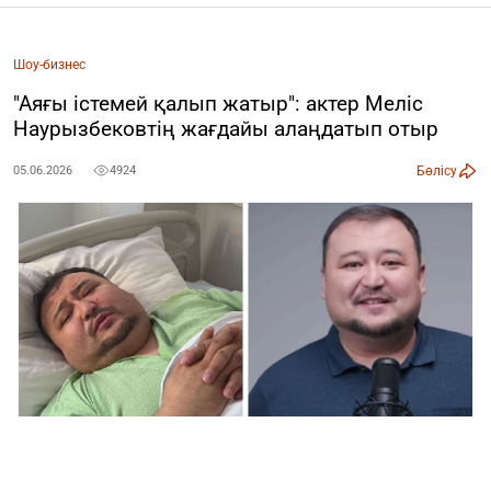
Шоу-бизнес
"Aяғы істемей қалып жатыр": актер Меліс
Наурызбековтің жағдайы алаңдатып отыр
Бөлісу
05.06.2026
4924
Коллаж: ozgeris.info