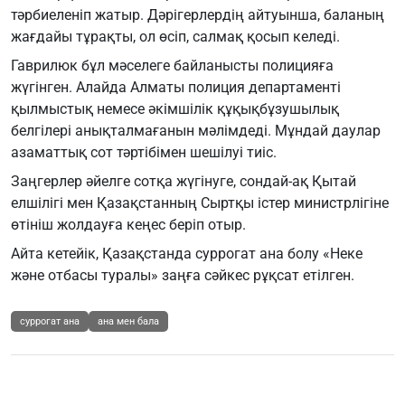
тәрбиеленіп жатыр. Дәрігерлердің айтуынша, баланың
жағдайы тұрақты, ол өсіп, салмақ қосып келеді.
Гаврилюк бұл мәселеге байланысты полицияға
жүгінген. Алайда Алматы полиция департаменті
қылмыстық немесе әкімшілік құқықбұзушылық
белгілері анықталмағанын мәлімдеді. Мұндай даулар
азаматтық сот тәртібімен шешілуі тиіс.
Заңгерлер әйелге сотқа жүгінуге, сондай-ақ Қытай
елшілігі мен Қазақстанның Сыртқы істер министрлігіне
өтініш жолдауға кеңес беріп отыр.
Айта кетейік, Қазақстанда суррогат ана болу «Неке
және отбасы туралы» заңға сәйкес рұқсат етілген.
суррогат ана
ана мен бала