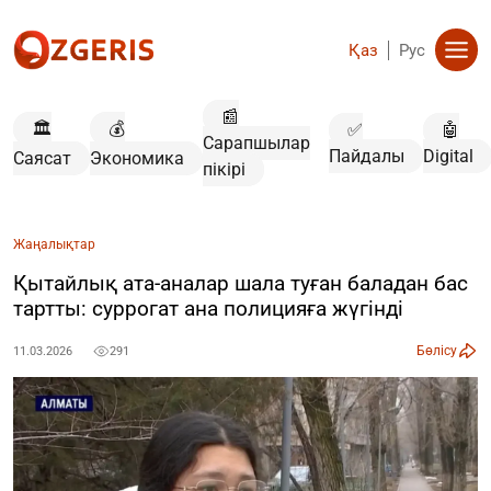
Қаз
Рус
📰
🏛️
💰
✅
🤖
Сарапшылар
Пайдалы
Digital
Саясат
Экономика
пікірі
Жаңалықтар
Қытайлық ата-аналар шала туған баладан бас
тартты: суррогат ана полицияға жүгінді
Бөлісу
11.03.2026
291