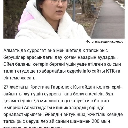
Фото: видеодан скриншот
Алматыда суррогат ана мен шетелдік тапсырыс
берушілер арасындағы дау қоғам назарын аударды.
Әйел баланы көтеріп бергені үшін уәде етілген ақысын
талап етуде деп хабарлайды
ozgeris.info
сайты
KTK
-ға
сілтеме жасап.
27 жастағы Кристина Гаврилюк Қытайдан келген ерлі-
зайыпты жұп үшін суррогат ана болуға келісіп, бұл
қызметі үшін 7,5 миллион теңге алуы тиіс болған.
Эмбрион Алматыдағы клиникалардың бірінде
орналастырылған. Әйелдің айтуынша, жүктілік кезінде
тапсырыс берушілер ай сайын шамамен 200 мың