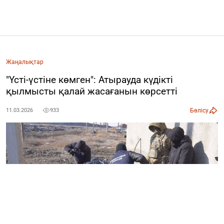
Жаңалықтар
"Үсті-үстіне көмген": Атырауда күдікті
қылмысты қалай жасағанын көрсетті
Бөлісу
11.03.2026
933