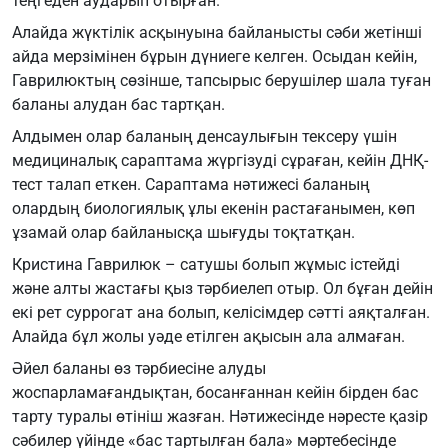
теңгеден аударып отырған.
Алайда жүктілік асқынуына байланысты сәби жетінші
айда мерзімінен бұрын дүниеге келген. Осыдан кейін,
Гаврилюктың сөзінше, тапсырыс берушілер шала туған
баланы алудан бас тартқан.
Алдымен олар баланың денсаулығын тексеру үшін
медициналық сараптама жүргізуді сұраған, кейін ДНҚ-
тест талап еткен. Сараптама нәтижесі баланың
олардың биологиялық ұлы екенін растағанымен, көп
ұзамай олар байланысқа шығуды тоқтатқан.
Кристина Гаврилюк – сатушы болып жұмыс істейді
және алты жастағы қыз тәрбиелеп отыр. Ол бұған дейін
екі рет суррогат ана болып, келісімдер сәтті аяқталған.
Алайда бұл жолы уәде етілген ақысын ала алмаған.
Әйел баланы өз тәрбиесіне алуды
жоспарламағандықтан, босанғаннан кейін бірден бас
тарту туралы өтініш жазған. Нәтижесінде нәресте қазір
сәбилер үйінде «бас тартылған бала» мәртебесінде