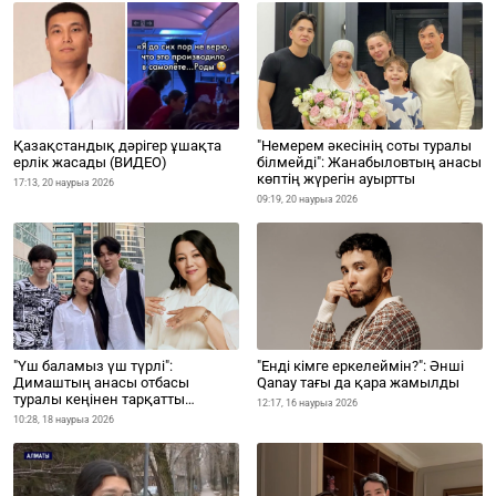
Қазақстандық дәрігер ұшақта
"Немерем әкесінің соты туралы
ерлік жасады (ВИДЕО)
білмейді": Жанабыловтың анасы
көптің жүрегін ауыртты
17:13, 20 наурыз 2026
09:19, 20 наурыз 2026
"Үш баламыз үш түрлі":
"Енді кімге еркелеймін?": Әнші
Димаштың анасы отбасы
Qanay тағы да қара жамылды
туралы кеңінен тарқатты
12:17, 16 наурыз 2026
(ВИДЕО)
10:28, 18 наурыз 2026