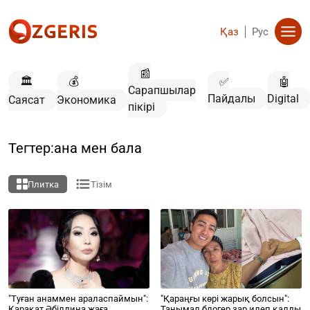
Қаз
Рус
📰
🏛️
💰
✅
🤖
Сарапшылар
Пайдалы
Digital
Саясат
Экономика
пікірі
Тегтер:ана мен бала
Плитка
Тізім
"Туған анаммен араласпаймын":
"Қараңғы көрі жарық болсын":
Қарақат Әбілдина жаға
Танымал блогер зар илеп қалды