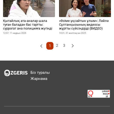
Қытайлық ата-аналар шала
«Өзіме ұқсайтын ұлым»: Ләйлә
туған баладан бас тартты:
Сұлтанқызының видеосы
суррогат ана полицияға жүгінді
жұртты сүйсіндірді (ВИДЕО)
12:07, 11 наурыз 2026
14:31, 31 желтоқсан 2025
2
3
1
Біз туралы
Жарнама