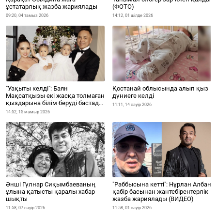
ұстатарлық жазба жариялады
(ФОТО)
09:20, 04 тамыз 2026
14:12, 01 шілде 2026
"Уақыты келді": Баян
Қостанай облысында алып қыз
Мақсатқызы екі жасқа толмаған
дүниеге келді
қыздарына білім беруді бастады
11:11, 14 сәуір 2026
(ВИДЕО)
14:52, 15 мамыр 2026
Әнші Гүлнар Сиқымбаеваның
"Раббысына кетті": Нұрлан Албан
ұлына қатысты қаралы хабар
қабір басынан жантебірентерлік
шықты
жазба жариялады (ВИДЕО)
11:58, 07 сәуір 2026
11:58, 01 сәуір 2026