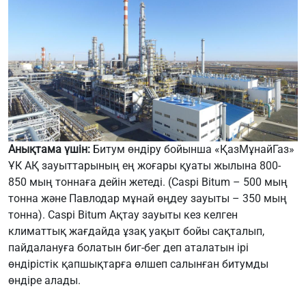
Анықтама үшін:
Битум өндіру бойынша «ҚазМұнайГаз»
ҰК АҚ зауыттарының ең жоғары қуаты жылына 800-
850 мың тоннаға дейін жетеді. (Caspi Bitum – 500 мың
тонна және Павлодар мұнай өңдеу зауыты – 350 мың
тонна). Caspi Bitum Ақтау зауыты кез келген
климаттық жағдайда ұзақ уақыт бойы сақталып,
пайдалануға болатын биг-бег деп аталатын ірі
өндірістік қапшықтарға өлшеп салынған битумды
өндіре алады.