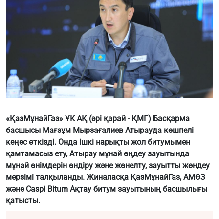
«ҚазМұнайГаз» ҰК АҚ (әрі қарай - ҚМГ) Басқарма
басшысы Мағзұм Мырзағалиев Атырауда көшпелі
кеңес өткізді. Онда ішкі нарықты жол битумымен
қамтамасыз ету, Атырау мұнай өңдеу зауытында
мұнай өнімдерін өндіру және жөнелту, зауытты жөндеу
мерзімі талқыланды. Жиналасқа ҚазМұнайГаз, АМӨЗ
және Caspi Bitum Ақтау битум зауытының басшылығы
қатысты.