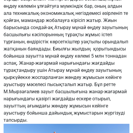
өңдеу көлемін ұлғайтуға мүмкіндік бар, оның алдын
ала техникалық-экономикалық негіздемесі әзірленіп те
қойған, мамандар жобалауға кірісіп жатыр. Жиын
барысында сондай-ақ Атырау мұнай өңдеу зауытының
басшылығы кәсіпорынның тұрақты жұмыс істеп
тұрғанын, өндірістік көрсеткіштер уақтылы орындалып
жатқанын баяндады. Биылғы жылдың қорытындысы
бойынша зауытта мұнай өңдеу көлемі 5 млн тоннадан
аспақ. Жанар-жағармай нарығындағы жағдайды
тұрақтандыру үшін Атырау мұнай өңдеу зауытының
қыркүйекке жоспарланған жөндеу жұмысын кейінге
ауыстыру мәселесі пысықталып жатыр. Бұл ретте
М.Мырзағалиев зауыт басшылығына жанар-жағармай
нарығындағы қазіргі жағдайды ескере отырып,
зауыттың ағымдағы жөндеу жұмысын кейінге
ауыстыру бойынша дайындық жұмыстарын жүргізуді
тапсырды.