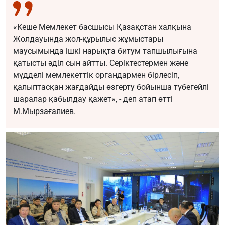
«Кеше Мемлекет басшысы Қазақстан халқына
Жолдауында жол-құрылыс жұмыстары
маусымында ішкі нарықта битум тапшылығына
қатысты әділ сын айтты. Серіктестермен және
мүдделі мемлекеттік органдармен бірлесіп,
қалыптасқан жағдайды өзгерту бойынша түбегейлі
шаралар қабылдау қажет», - деп атап өтті
М.Мырзағалиев.