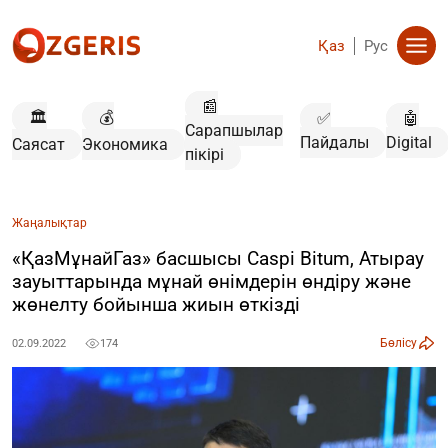
Қаз
Рус
📰
🏛️
💰
✅
🤖
Сарапшылар
Пайдалы
Digital
Саясат
Экономика
пікірі
Жаңалықтар
«ҚазМұнайГаз» басшысы Caspi Bitum, Атырау
зауыттарында мұнай өнімдерін өндіру және
жөнелту бойынша жиын өткізді
Бөлісу
02.09.2022
174