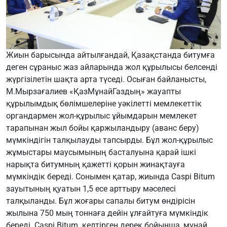
Жиын барысында айтылғандай, Қазақстанда битумға
деген сұраныс жаз айларында жол құрылысы белсенді
жүргізілетін шақта арта түседі. Осыған байланысты,
М.Мырзағалиев «ҚазМұнайГаздың» жауапты
құрылымдық бөлімшелеріне уәкілетті мемлекеттік
органдармен жол-құрылыс ұйымдарын мемлекет
тарапынан жыл бойы қаржыландыру (аванс беру)
мүмкіндігін талқылауды тапсырды. Бұл жол-құрылыс
жұмыстары маусымының басталуына қарай ішкі
нарықта битумның қажетті қорын жинақтауға
мүмкіндік береді. Сонымен қатар, жиында Caspi Bitum
зауытының қуатын 1,5 есе арттыру мәселесі
талқыланды. Бұл жоғары сапалы битум өндірісін
жылына 750 мың тоннаға дейін ұлғайтуға мүмкіндік
береді. Caspi Bitum келтірген дерек бойынша, мұнай