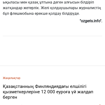
ықыласы мен қазақ ұлтына деген алғысын білдіріп
жатқандар жетерлік. Желі қолдаушылары журналистің
бұл флешмобына ерекше қолдау білдіруде.
"ozgeris.info".
Жаңалықтар
Қазақстанның Финляндиядағы елшілігі
қызметкерлеріне 12 000 еуроға үй жалдап
берген