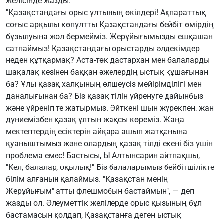
желісінде жазды.
"Қазақстандағы орыс ұлтының өкілдері! Ақпараттық
соғыс арқылы көпұлтты Қазақстандағы бейбіт өмірдің
бұзылуына жол бермейміз. Жерұйығымызды ешқашан
сатпаймыз! Қазақстандағы орыстарды әлдекімдер
неден құтқармақ? Аста-төк дастархан мен балаларды
шақалақ кезінен баққан әжелердің ыстық құшағынан
ба? Ұлы қазақ халқының өлшеусіз мейірімділігі мен
даналығынан ба? Біз қазақ тілін үйренуге дайынбыз
және үйреніп те жатырмыз. Өйткені шын жүрекпен, жан
дүниемізбен қазақ ұлтын жақсы көреміз. Жаңа
мектептердің есіктерін айқара ашып жатқанына
қуаныштымыз және олардың қазақ тілді екені біз үшін
проблема емес! Бастысы, Ы.Алтынсарин айтпақшы,
"Кел, балалар, оқылық!" Біз балаларымыз бейбітшілікте
білім алғанын қалаймыз. "Қазақстан менің
Жерұйығым" атты флешмобын бастаймын", — деп
жазды ол. Әлеуметтік желілерде орыс қызының бұл
бастамасын қолдап, Қазақстанға деген ыстық