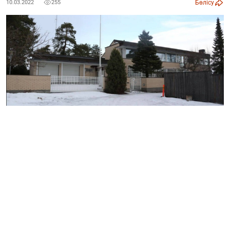
Бөлісу
10.03.2022
255
Қазақстанның Финляндиядағы елшілігі өз
қызметкерлеріне айына 12 000 еуроға үй жалдап
берген, деп хабарлайды "ozgeris.info" "Рrotenge"
телеграм каналына сілтеме жасап.