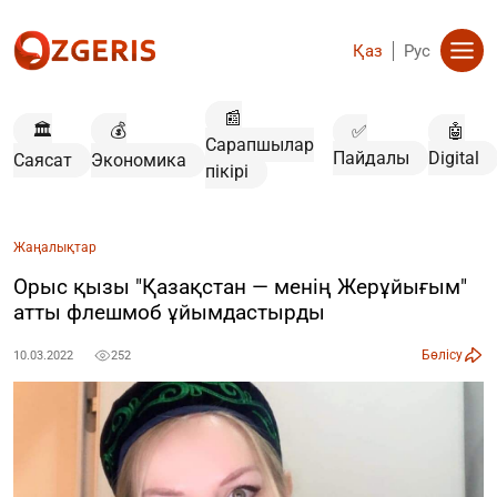
Қаз
Рус
📰
🏛️
💰
✅
🤖
Сарапшылар
Пайдалы
Digital
Саясат
Экономика
пікірі
Жаңалықтар
Орыс қызы "Қазақстан — менің Жерұйығым"
атты флешмоб ұйымдастырды
Бөлісу
10.03.2022
252