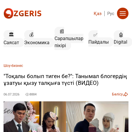
Қаз
Рус
📰
🏛️
💰
✅
🤖
Сарапшылар
Пайдалы
Digital
Саясат
Экономика
пікірі
Шоу-бизнес
"Тоқалы болып тиген бе?": Танымал блогердің
ұзатуы қызу талқыға түсті (ВИДЕО)
Бөлісу
06.07.2026
8884