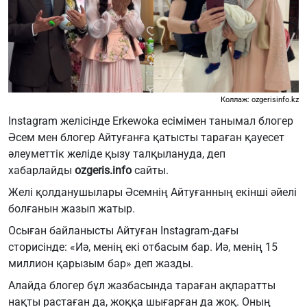
Коллаж: ozgerisinfo.kz
Instagram желісінде Erkewoka есімімен танымал блогер
Әсем мен блогер Айтуғанға қатысты тараған қауесет
әлеуметтік желіде қызу талқылануда, деп
хабарлайды
ozgeris.info
сайты.
Желі қолданушылары Әсемнің Айтуғанның екінші әйелі
болғанын жазып жатыр.
Осыған байланысты Айтуған Instagram-дағы
сторисінде: «Иә, менің екі отбасым бар. Иә, менің 15
миллион қарызым бар» деп жазды.
Алайда блогер бұл жазбасында тараған ақпаратты
нақты растаған да, жоққа шығарған да жоқ. Оның