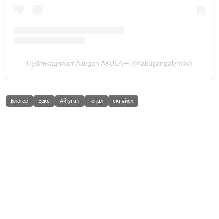
Блогер
Ерке
Айтуған
тоқал
екі әйел
Шоу-бизнес