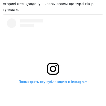
сторисі желі қолданушылары арасында түрлі пікір
туғызды.