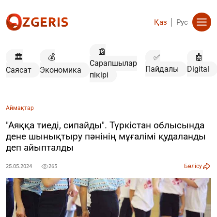
Қаз
Рус
📰
🏛️
💰
✅
🤖
Сарапшылар
Пайдалы
Digital
Саясат
Экономика
пікірі
Аймақтар
"Аяққа тиеді, сипайды". Түркістан облысында
дене шынықтыру пәнінің мұғалімі қудаланды
деп айыпталды
Бөлісу
25.05.2024
265