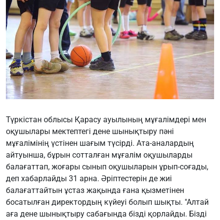
Түркістан облысы Қарасу ауылының мұғалімдері мен
оқушылары мектептегі дене шынықтыру пәні
мұғалімінің үстінен шағым түсірді. Ата-аналардың
айтуынша, бұрын сотталған мұғалім оқушыларды
балағаттап, жоғары сынып оқушыларын ұрып-соғады,
деп хабарлайды 31 арна. Әріптестерін де жиі
балағаттайтын ұстаз жақында ғана қызметінен
босатылған директордың күйеуі болып шықты. "Алтай
аға дене шынықтыру сабағында бізді қорлайды. Бізді