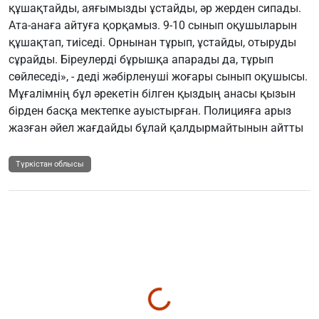
құшақтайды, аяғымызды ұстайды, әр жерден сипады.
Ата-анаға айтуға қорқамыз. 9-10 сынып оқушыларын
құшақтап, тиіседі. Орнынан тұрып, ұстайды, отыруды
сұрайды. Біреулерді бұрышқа апарады да, тұрып
сөйлеседі», - деді жәбірленуші жоғары сынып оқушысы.
Мұғалімнің бұл әрекетін білген қыздың анасы қызын
бірден басқа мектепке ауыстырған. Полицияға арыз
жазған әйел жағдайды бұлай қалдырмайтынын айтты
Түркістан облысы
Аймақтар