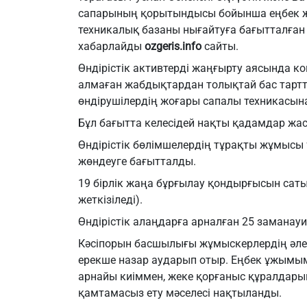
сапарының қорытындысы бойынша еңбек ж
техникалық базаны нығайтуға бағытталға
хабарлайды
ozgeris.info
сайты.
Өндірістік активтерді жаңғырту аясында ком
алмаған жабдықтардан толықтай бас тартт
өндірушілердің жоғары сапалы техникасына
Бұл бағытта келесідей нақты қадамдар жа
Өндірістік бөлімшелердің тұрақты жұмысы 
жөндеуге бағытталды.
19 бірлік жаңа бұрғылау қондырғысын сатып
жеткізіледі).
Өндірістік алаңдарға арналған 25 заманау
Кәсіпорын басшылығы жұмыскерлердің әле
ерекше назар аударып отыр. Еңбек ұжым
арнайы киіммен, жеке қорғаныс құралдары
қамтамасыз ету мәселесі нақтыланды.