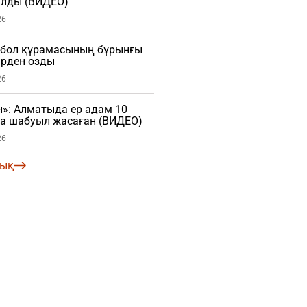
лды (ВИДЕО)
26
тбол құрамасының бұрынғы
рден озды
26
»: Алматыда ер адам 10
ға шабуыл жасаған (ВИДЕО)
26
лық