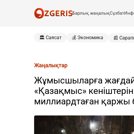
Барлық жаңалық
Сұхбат
Инф
🏛️ Саясат
💰 Экономика
📰 Сарап
Жаңалықтар
Жұмысшыларға жағдай 
«Қазақмыс» кеніштерін
миллиардтаған қаржы 