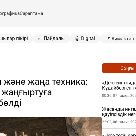
ографика
Сараптама
шылар пікірі
✅ Пайдалы
🤖 Digital
📍 Аймақтар
Соңғы
және жаңа техника:
«Деңгейі тойда
Құдайберген т
 жаңғыртуға
00:36, 07 тамыз 20
бөлді
Жасанды интел
қауіпсіздік не
22:02, 06 тамыз 20
«Неге тегін өз