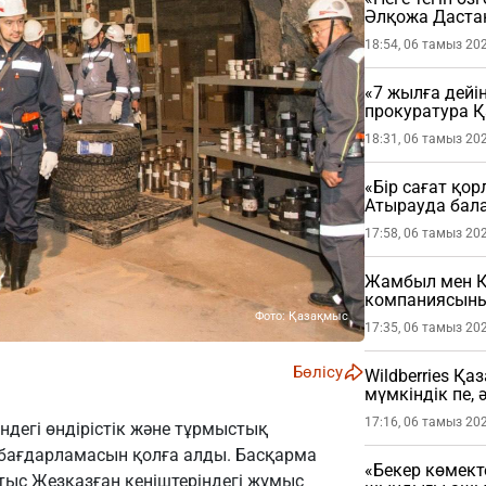
Әлқожа Даста
18:54, 06 тамыз 20
«7 жылға дейі
прокуратура 
мәлімдеме жа
18:31, 06 тамыз 20
«Бір сағат қо
Атырауда бала
жастағы балан
17:58, 06 тамыз 20
Жамбыл мен Қ
компаниясының
Фото: Қазақмыс
17:35, 06 тамыз 20
Бөлісу
Wildberries Қа
мүмкіндік пе, 
17:16, 06 тамыз 20
дегі өндірістік және тұрмыстық
ағдарламасын қолға алды. Басқарма
«Бекер көмект
атыс Жезқазған кеніштеріндегі жұмыс