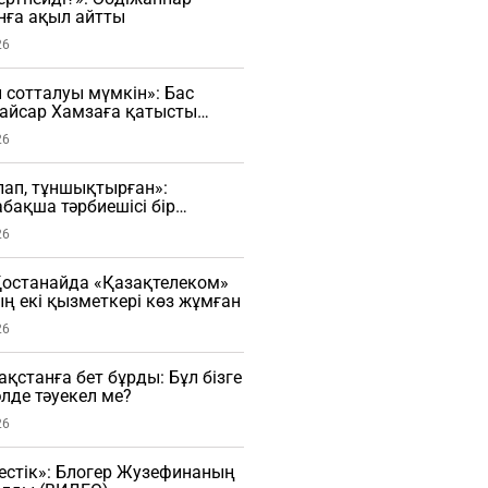
нға ақыл айтты
26
н сотталуы мүмкін»: Бас
Қайсар Хамзаға қатысты
сады
26
рлап, тұншықтырған»:
бақша тәрбиешісі бір
ы ұрған (ВИДЕО)
26
останайда «Қазақтелеком»
 екі қызметкері көз жұмған
26
зақстанға бет бұрды: Бұл бізге
әлде тәуекел ме?
26
естік»: Блогер Жузефинаның