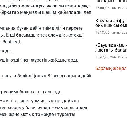
шындығы ашы
ағдайын жақсартуға және материалдық-
17:00, 06 тамыз 20
н бірқатар маңызды шешім қабылдады деп
Қазақстан фу
ойыншысы өмі
пания бұған дейін тиімділігін көрсете
16:18, 06 тамыз 20
ы. Енді басымдық тек әлемдік жетекші
 беріледі.
«Бауыздаймын
жастағы бала
салды:
15:47, 06 тамыз 20
үшін өздігінен жүретін жабдықтарды
Барлық жаңа
 алуға бөлінді (оның 8-і жыл соңына дейін
и реанимобиль сатып алынды.
уметтік және тұрмыстық жағдайына
ымен кездесу барысында жұмысшыларды
мен және ыстық тамақпен тұрақты