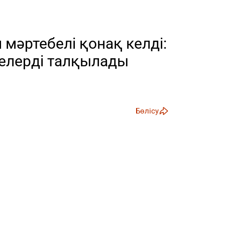
мәртебелі қонақ келді:
лелерді талқылады