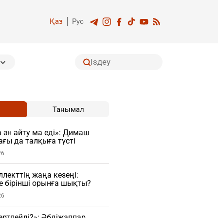
Қаз
Рус
Танымал
 ән айту ма еді»: Димаш
ағы да талқыға түсті
26
лекттің жаңа кезеңі:
ге бірінші орынға шықты?
26
гертпейді?»: Әбдіжаппар