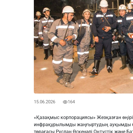
15.06.2026
164
«Қазақмыс корпорациясы» Жезқазған өңірін
инфрақұрылымды жаңғыртудың ауқымды б
төрағасы Руслан Өскенәлі Оңтүстік және Б