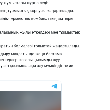
у жұмыстары жүргізіледі:
таның тұрмыстық корпусы жаңартылады.
шілік-тұрмыстық комбинаттың шатыры
таларының жылы өткелдері мен тұрмыстық
ыратын бөлмелері толықтай жаңартылады.
ландыру мақсатында жаңа бастама
меткерлер жоғары қысымды жуу
 үшін қосымша ақы алу мүмкіндігіне ие