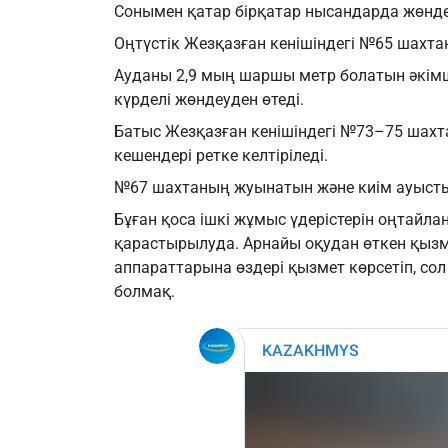
Сонымен қатар бірқатар нысандарда жөнде
Оңтүстік Жезқазған кенішіндегі №65 шах
Ауданы 2,9 мың шаршы метр болатын әкім
күрделі жөндеуден өтеді.
Батыс Жезқазған кенішіндегі №73–75 шах
кешендері ретке келтіріледі.
№67 шахтаның жуынатын және киім ауыст
Бұған қоса ішкі жұмыс үдерістерін оңтай
қарастырылуда. Арнайы оқудан өткен қыз
аппараттарына өздері қызмет көрсетіп, сол
болмақ.