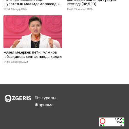
шулататын мәлімдеме жасады
кестірді (ВИДЕО)
(ВИДЕО)
10:34, 13 сәуір 2026
15:40, 22 қаңтар 2026
«Әйел ме,еркек пе?»: Гүлмира
Ізбасқанова сын астында қалды
14:58, 03 қазан 2025
Біз туралы
Жарнама