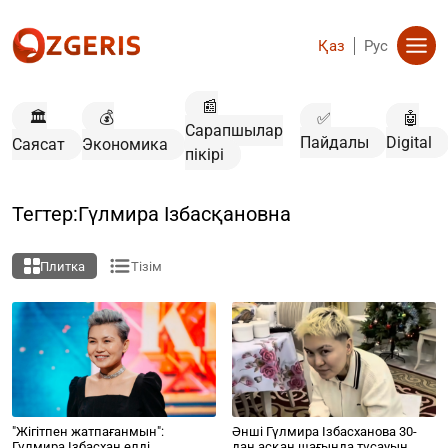
Қаз
Рус
📰
🏛️
💰
✅
🤖
Сарапшылар
Пайдалы
Digital
Саясат
Экономика
пікірі
Тегтер:Гүлмира Ізбасқановна
Плитка
Тізім
"Жігітпен жатпағанмын":
Әнші Гүлмира Ізбасханова 30-
Гүлмира Ізбасхан елді
дан асқан шағында тұсауын