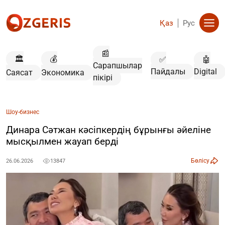
Қаз
Рус
📰
🏛️
💰
✅
🤖
Сарапшылар
Пайдалы
Digital
Саясат
Экономика
пікірі
Шоу-бизнес
Динара Сәтжан кәсіпкердің бұрынғы әйеліне
мысқылмен жауап берді
Бөлісу
26.06.2026
13847