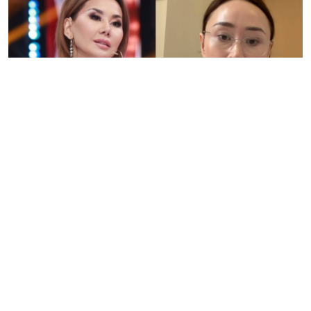
Коллаж: Ozgeris.info
Жұмабек Жанықұлдың бірінші әйелі Жанна
Маратқызының жазбасынан кейін журналист Динара
Сәтжан наразылыққа ұшырады, деп хабарлайды
ozgeris.info
с
айты.
Ол өзінің жеке парақшасына Тұрсын Алагөзовтің
ұлынан алған сұхбатын жариялаған.