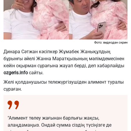
Фото: видеодан скрин
Динара Сәтжан кәсіпкер Жұмабек Жанықұлдың
бұрынғы әйелі Жанна Маратқызының мәлімдемесінен
кейін оқырман сұрағына жауап берді, деп хабарлайды
ozgeris.info
с
айты.
Желі қолданушысы тележүргізушіден алимент туралы
сұраған.
"Алимент төлеу жағынан барлығы жақсы,
алаңдамаңыз. Ондай сумма сіздің түсіңізге де