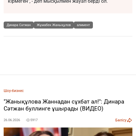
кірмеген", - деп мысқылмен жауап берді ол.
Динара Сәтжан
Жұмабек Жанықұлов
алимент
Шоу-бизнес
"Жанықұлова Жаннадан сұхбат ал!": Динара
Сәтжан буллинге ұшырады (ВИДЕО)
Бөлісу
26.06.2026
5917