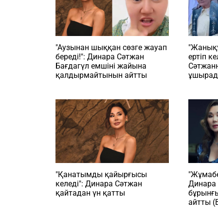
"Аузынан шыққан сөзге жауап
"Жанық
береді!": Динара Сәтжан
ертіп ке
Бағдагүл емшіні жайына
Сәтжанн
қалдырмайтынын айтты
ұшырад
"Қанатымды қайырғысы
"Жұмабе
келеді": Динара Сәтжан
Динара 
қайтадан үн қатты
бұрынғ
айтты 