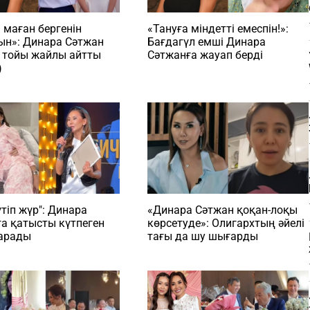
 маған бергенін
«Тануға міндетті емеспін!»:
ын»: Динара Сәтжан
Бағдагүл емші Динара
 тойы жайлы айтты
Сәтжанға жауап берді
)
үтіп жүр": Динара
«Динара Сәтжан қоқан-лоқы
а қатысты күтпеген
көрсетуде»: Олигархтың әйелі
тарады
тағы да шу шығарды