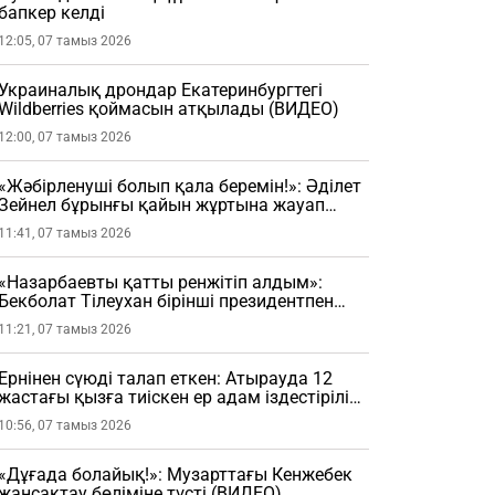
бапкер келді
12:05, 07 тамыз 2026
Украиналық дрондар Екатеринбургтегі
Wildberries қоймасын атқылады (ВИДЕО)
12:00, 07 тамыз 2026
«Жәбірленуші болып қала беремін!»: Әділет
Зейнел бұрынғы қайын жұртына жауап
берді
11:41, 07 тамыз 2026
«Назарбаевты қатты ренжітіп алдым»:
Бекболат Тілеухан бірінші президентпен
болған жайтты айтты
11:21, 07 тамыз 2026
Ернінен сүюді талап еткен: Атырауда 12
жастағы қызға тиіскен ер адам іздестіріліп
жатыр
10:56, 07 тамыз 2026
«Дұғада болайық!»: Музарттағы Кенжебек
жансақтау бөліміне түсті (ВИДЕО)