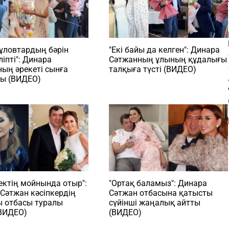
ұловтардың бәрін
"Екі байы да келген": Динара
ліпті": Динара
Сәтжанның ұлының құдалығы
ың әрекеті сынға
талқыға түсті (ВИДЕО)
ы (ВИДЕО)
ктің мойнында отыр":
"Ортақ баламыз": Динара
Сәтжан кәсіпкердің
Сәтжан отбасына қатысты
ы отбасы туралы
сүйінші жаңалық айтты
(ВИДЕО)
(ВИДЕО)