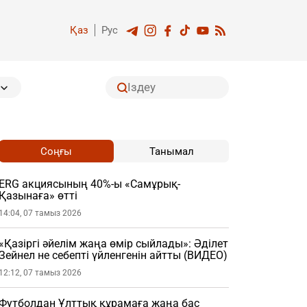
Қаз
Рус
Соңғы
Танымал
ERG акциясының 40%-ы «Самұрық-
Қазынаға» өтті
14:04, 07 тамыз 2026
«Қазіргі әйелім жаңа өмір сыйлады»: Әділет
Зейнел не себепті үйленгенін айтты (ВИДЕО)
12:12, 07 тамыз 2026
Футболдан Ұлттық құрамаға жаңа бас