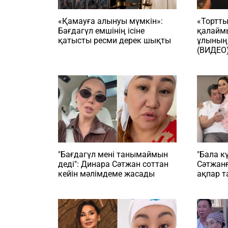
«Қамауға алынуы мүмкін»:
«Тортты
Бағдагүл емшінің ісіне
қалайм
қатысты ресми дерек шықты
ұлының
(ВИДЕО
"Бағдагүл мені танымаймын
"Бала к
деді": Динара Сәтжан соттан
Сәтжанғ
кейін мәлімдеме жасады
ақпар 