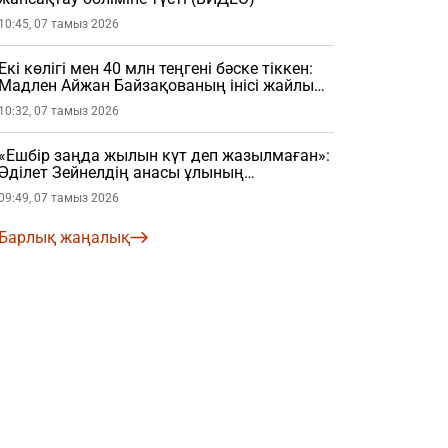
10:45, 07 тамыз 2026
Екі көлігі мен 40 млн теңгені бәске тіккен:
Мадлен Айжан Байзақованың інісі жайлы
шындықты жайып салды (ВИДЕО)
10:32, 07 тамыз 2026
«Ешбір заңда жылын күт деп жазылмаған»:
Әділет Зейнелдің анасы ұлының
үйленгеніне қатысты пікір айтты (ВИДЕО)
09:49, 07 тамыз 2026
Барлық жаңалық