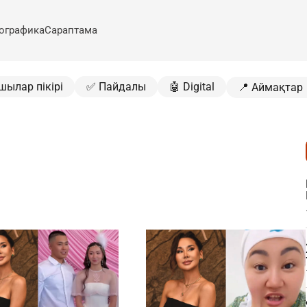
ографика
Сараптама
шылар пікірі
✅ Пайдалы
🤖 Digital
📍 Аймақтар