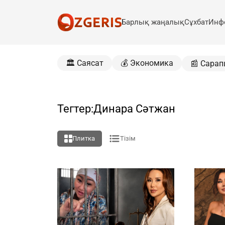
Барлық жаңалық
Сұхбат
Инф
🏛️ Саясат
💰 Экономика
📰 Сарап
Тегтер:Динара Сәтжан
Плитка
Тізім