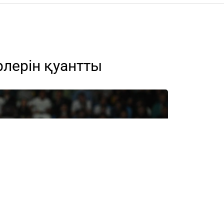
лерін қуантты