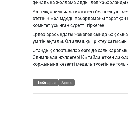
финалына жолдама алды, деп хабарлайды
Ұлттық олимпиада комитеті бұл шешуші кез
өтетінін мәлімдеді. Хабарламаны таратқан 
комитет ұсынған суретті тіркеген.
Ерлер арасындағы жекелей сында бақ сына
үмітін ақтады. Ол алғашқы іріктеу сатысын
Отандық спортшылар өзге де халықаралық 
Олимпиада жүлдегері Қытайда өткен дзюдо
қоржынына кезекті медаль түсетініне толық 
Швейцария
Ароза