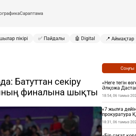
ографика
Сараптама
шылар пікірі
✅ Пайдалы
🤖 Digital
📍 Аймақтар
Соңғы
да: Батуттан секіру
«Неге тегін өз
Әлқожа Даста
гының финалына шықты
18:54, 06 тамыз 20
«7 жылға дейі
прокуратура 
мәлімдеме жа
18:31, 06 тамыз 20
«Бір сағат қо