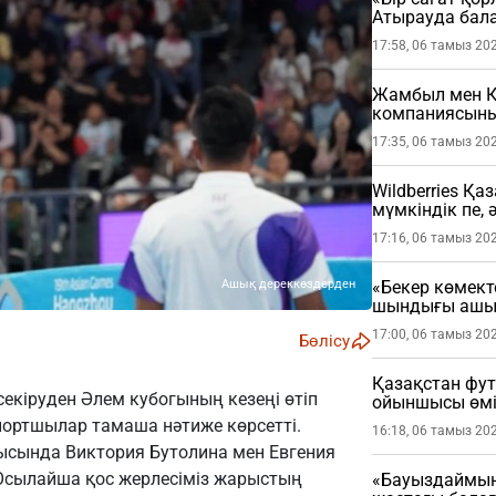
Атырауда бала
жастағы балан
17:58, 06 тамыз 20
Жамбыл мен Қ
компаниясының
17:35, 06 тамыз 20
Wildberries Қа
мүмкіндік пе, 
17:16, 06 тамыз 20
Ашық дереккөздерден
«Бекер көмект
шындығы ашы
17:00, 06 тамыз 20
Бөлісу
Қазақстан фу
екіруден Әлем кубогының кезеңі өтіп
ойыншысы өмі
портшылар тамаша нәтиже көрсетті.
16:18, 06 тамыз 20
ысында Виктория Бутолина мен Евгения
. Осылайша қос жерлесіміз жарыстың
«Бауыздаймын