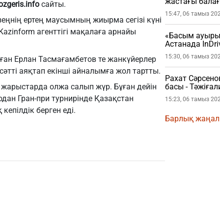
жастағы бала
ozgeris.info
сайты.
15:47, 06 тамыз 20
еңнің ертең маусымның жиырма сегізі күні
Kazinform агенттігі мақалаға арнайы
«Басым ауырып
Астанада InDri
шыққан жолау
15:30, 06 тамыз 20
ған Ерлан Тасмағамбетов те жанкүйерлер
(ВИДЕО)
 сәтті аяқтап екінші айналымға жол тартты.
Рахат Сәрсено
жарыстарда олжа салып жүр. Бұған дейін
басы - Тәжіғ
толығырақ
дан Гран-при турнирінде Қазақстан
15:23, 06 тамыз 20
кепілдік берген еді.
Барлық жаңа