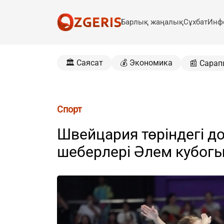
Барлық жаңалық
Сұхбат
Инф
🏛️ Саясат
💰 Экономика
📰 Сарап
Спорт
Швейцария төріндегі до
шеберлері Әлем кубо