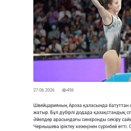
27.06.2026
456
Швейцарияның Ароза қаласында батуттан с
жатыр. Бұл дүбірлі додада қазақстандық с
Әйелдер арасындағы синхронды секіру сай
Чернышева іріктеу кезеңінен сүрінбей өтті