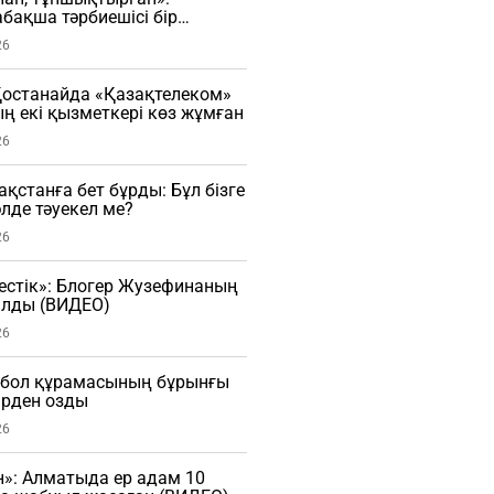
бақша тәрбиешісі бір
ы ұрған (ВИДЕО)
26
останайда «Қазақтелеком»
 екі қызметкері көз жұмған
26
зақстанға бет бұрды: Бұл бізге
әлде тәуекел ме?
26
естік»: Блогер Жузефинаның
лды (ВИДЕО)
26
тбол құрамасының бұрынғы
рден озды
26
»: Алматыда ер адам 10