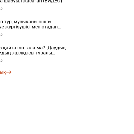
ға шабуыл жасаған (ВИДЕО)
26
 тұр, музыканы өшір»:
ve жүргізушісі мен отадан
шы арасында дау туды
26
в қайта соттала ма?: Даудың
алидың жылқысы туралы
26
лық