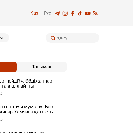
Қаз
Рус
Танымал
гертпейді?»: Әбдіжаппар
нға ақыл айтты
26
н сотталуы мүмкін»: Бас
Қайсар Хамзаға қатысты
сады
26
рлап, тұншықтырған»: