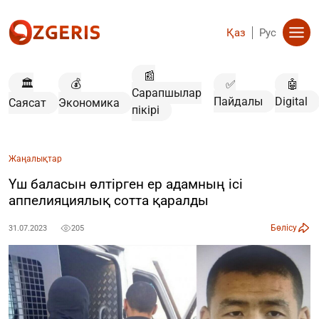
Қаз
Рус
📰
🏛️
💰
✅
🤖
Сарапшылар
Пайдалы
Digital
Саясат
Экономика
пікірі
Жаңалықтар
Үш баласын өлтірген ер адамның ісі
аппелияциялық сотта қаралды
Бөлісу
31.07.2023
205