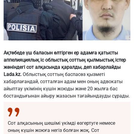
Ақтөбеде үш баласын өлтірген ер адамға қатысты
аппелияциялық іс облыстық соттың қылмыстық істер
жөніндегі сот алқасында қаралды, деп хабарлайды
Lada.kz.
Облыстық соттың баспасөз қызметі
хабарлағандай, сотталған адам мен оның адвокаты
айыптау үкімінің күшін жоюды және 20 жылға бас
бостандығынан айыру жазасын тағайындауды сұрады.
Сот алқасының шешімі үкімді өзгертуге немесе
оның күшін жоюға негіз болған жоқ. Сот