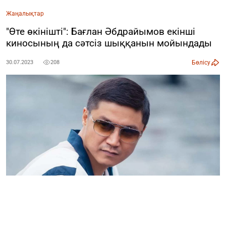
Жаңалықтар
"Өте өкінішті": Бағлан Әбдрайымов екінші
киносының да сәтсіз шыққанын мойындады
Бөлісу
30.07.2023
208