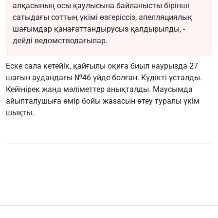
алқасының осы қаулысына байланысты бірінші
сатыдағы соттың үкімі өзгеріссіз, апелляциялық
шағымдар қанағаттандырусыз қалдырылды, -
дейді ведомстводағылар.
Еске сала кетейік, қайғылы оқиға биыл наурызда 27
шағын аудандағы №46 үйде болған. Күдікті ұсталды.
Кейінірек жаңа мәліметтер анықталды. Маусымда
айыпталушыға өмір бойы жазасын өтеу туралы үкім
шықты.