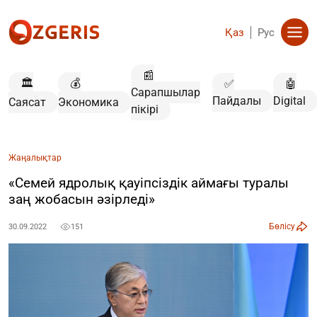
Қаз
Рус
📰
🏛️
💰
✅
🤖
Сарапшылар
Пайдалы
Digital
Саясат
Экономика
пікірі
Жаңалықтар
«Семей ядролық қауіпсіздік аймағы туралы
заң жобасын әзірледі»
Бөлісу
30.09.2022
151