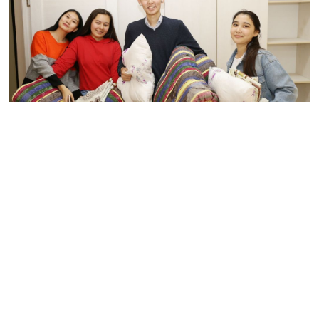
Соңғы үш аптада Алматыдағы 35 жоғары оқу орнының
7 мыңнан астам студенті қосымша жатақханалар мен
хостельдерге орналасты. Кейбір жоғарғы оқу
орындары өз студенттері үшін жекеменшік
жатақханалар мен хостелдерді жалға алды, ал кейбір
институттар өз балансындағы ғимараттарды
студенттер баспанасына айналдырды.
Мәселен, Абай
атындағы Қазақ ұлттық педагогикалық университеті