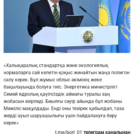
«Халықаралық стандартқа және экологиялық
нормаларға сай келетін қоқыс жинайтын жаңа полигон
салу керек. Бұл жұмыс облыс әкімінің жеке
бақылауында болуға тиіс. Энергетика министрлігі
Семей ядролық қауіпсіздік аймағы туралы заң
жобасын әзірледі. Биылғы сәуір айында бұл жобаны
Мәжіліс мақұлдады. Енді оны тезірек қабылдап, таза
жерді ауыл шаруашылығы үшін пайдалануға беру
керек»
t.me/bort_01
телеграм каналынан