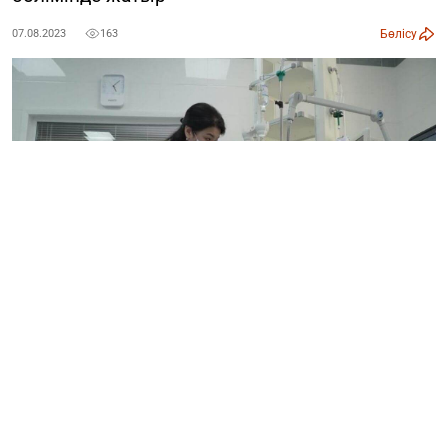
Бөлісу
07.08.2023
163
31 шілдеде Қарағанды облыстық балаларға арнаулы
әлеуметтік қызмет көрсету орталығында 13 баланың
уланғаны хабарланды. Өкінішке қарай, бір бала қайтыс