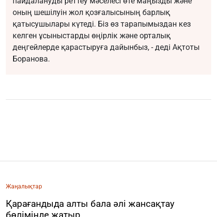
пайдалануды реттеу мәселесі өте маңызды және
оның шешілуін жол қозғалысының барлық
қатысушылары күтеді. Біз өз тарапымыздан кез
келген ұсыныстарды өңірлік және орталық
деңгейлерде қарастыруға дайынбыз, - деді Ақтоты
Боранова.
Жаңалықтар
Қарағандыда алты бала әлі жансақтау
бөлімінде жатыр