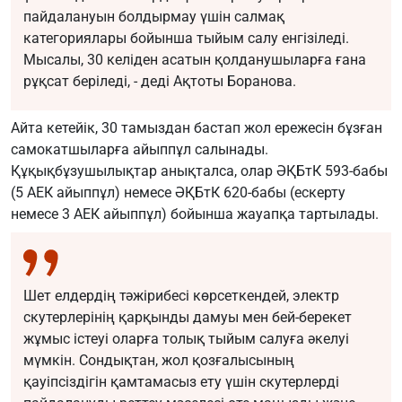
пайдалануын болдырмау үшін салмақ
категориялары бойынша тыйым салу енгізіледі.
Мысалы, 30 келіден асатын қолданушыларға ғана
рұқсат беріледі, - деді Ақтоты Боранова.
Айта кетейік, 30 тамыздан бастап жол ережесін бұзған
самокатшыларға айыппұл салынады.
Құқықбұзушылықтар анықталса, олар ӘҚБтК 593-бабы
(5 АЕК айыппұл) немесе ӘҚБтК 620-бабы (ескерту
немесе 3 АЕК айыппұл) бойынша жауапқа тартылады.
Шет елдердің тәжірибесі көрсеткендей, электр
скутерлерінің қарқынды дамуы мен бей-берекет
жұмыс істеуі оларға толық тыйым салуға әкелуі
мүмкін. Сондықтан, жол қозғалысының
қауіпсіздігін қамтамасыз ету үшін скутерлерді