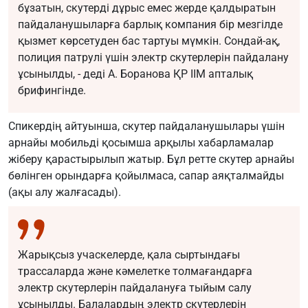
бұзатын, скутерді дұрыс емес жерде қалдыратын
пайдаланушыларға барлық компания бір мезгілде
қызмет көрсетуден бас тартуы мүмкін. Сондай-ақ,
полиция патрулі үшін электр скутерлерін пайдалану
ұсынылды, - деді А. Боранова ҚР ІІМ апталық
брифингінде.
Спикердің айтуынша, скутер пайдаланушылары үшін
арнайы мобильді қосымша арқылы хабарламалар
жіберу қарастырылып жатыр. Бұл ретте скутер арнайы
бөлінген орындарға қойылмаса, сапар аяқталмайды
(ақы алу жалғасады).
Жарықсыз учаскелерде, қала сыртындағы
трассаларда және кәмелетке толмағандарға
электр скутерлерін пайдалануға тыйым салу
ұсынылды. Балалардың электр скутерлерін