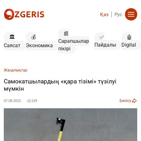
Қаз
Рус
📰
🏛️
💰
✅
🤖
Сарапшылар
Пайдалы
Digital
Саясат
Экономика
пікірі
Жаңалықтар
Самокатшылардың «қара тізімі» түзілуі
мүмкін
Бөлісу
07.08.2023
229