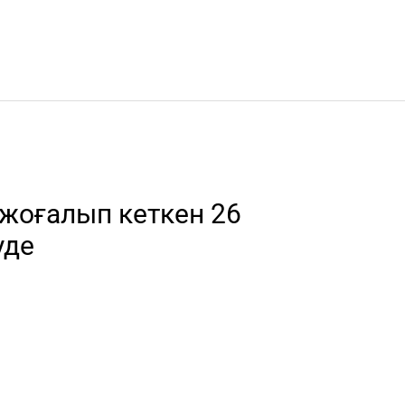
 жоғалып кеткен 26
уде