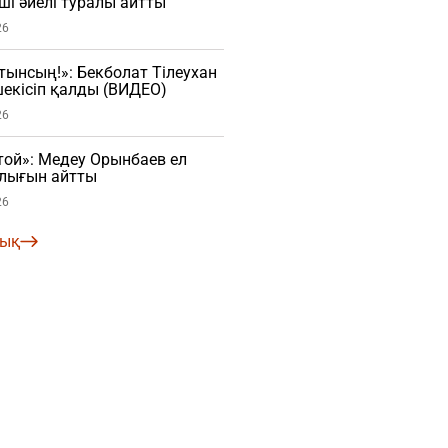
ші әйелі туралы айтты
26
атынсың!»: Бекболат Тілеухан
екісіп қалды (ВИДЕО)
26
той»: Медеу Орынбаев ел
алығын айтты
26
лық