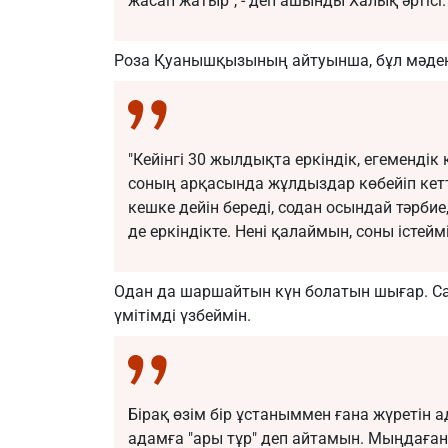
жасап жатыр", - деп ашынды Халық әртісі
Роза Қуанышқызының айтуынша, бұл мәдение
"Кейінгі 30 жылдықта еркіндік, егемендік
соның арқасында жұлдыздар көбейіп кетті
кешке дейін береді, содан осындай тәрбие
де еркіндікте. Нені қалаймын, соны істейм
Одан да шаршайтын күн болатын шығар. Са
үмітімді үзбеймін.
Бірақ өзім бір ұстаныммен ғана жүретін 
адамға "ары тұр" деп айтамын. Мыңдаған