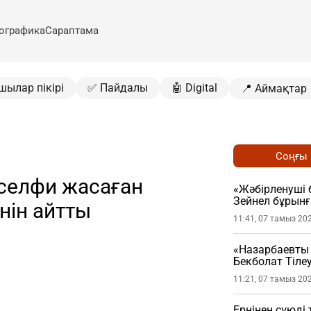
ографика
Сараптама
шылар пікірі
✅ Пайдалы
🤖 Digital
📍 Аймақтар
Соңғы
селфи жасаған
«Жәбірленуші 
Зейнел бұрын
нін айтты
берді
11:41, 07 тамыз 20
«Назарбаевты 
Бекболат Тілеу
болған жайтт
11:21, 07 тамыз 20
Ернінен сүюді 