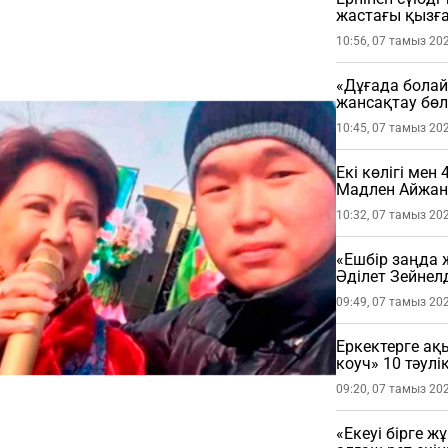
жастағы қызға 
жатыр
10:56, 07 тамыз 20
«Дұғада болай
жансақтау бөл
10:45, 07 тамыз 20
Екі көлігі мен 
Мадлен Айжан 
шындықты жай
10:32, 07 тамыз 20
«Ешбір заңда 
Әділет Зейнел
үйленгеніне қ
09:49, 07 тамыз 20
Еркектерге ақ
коуч» 10 тәул
09:20, 07 тамыз 20
«Екеуі бірге ж