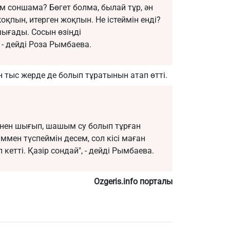
м соншама? Бөгет болма, былай тұр, ән
оқпын, итерген жоқпын. Не істеймін енді?
шығады. Сосын өзіңді
, - дейді Роза Рымбаева.
 тыс жерде де болып тұратынын атап өтті.
йннен шығып, шашым су болып тұрған
ріммен түспеймін десем, сол кісі маған
п кетті. Қазір сондай", - дейді Рымбаева.
Ozgeris.info порталы