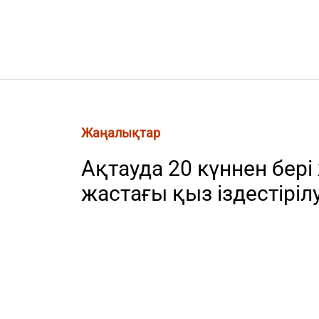
Жаңалықтар
Ақтауда 20 күннен бері
жастағы қыз іздестіріл