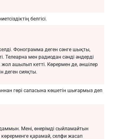
.
тсіздіктің белгісі.
 келді. Фонограмма деген сәнге шықты,
. Телеарна мен радиодан сәнді әндерді
, жол ашылып кетті. Көрермен де, әншілер
ін деген сияқты.
ннан гөрі сапасына көшетін шығармыз деп
адаммын. Мені, өнерімді сыйламайтын
 көрерменге қарамай, селфи жасап