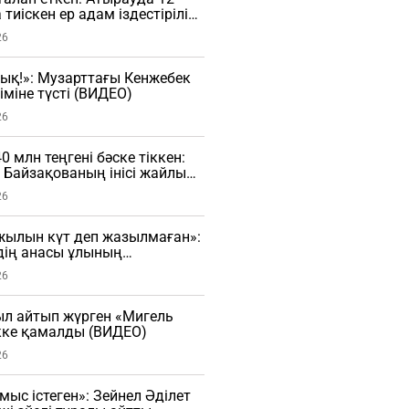
тиіскен ер адам іздестіріліп
26
ық!»: Музарттағы Кенжебек
іміне түсті (ВИДЕО)
26
40 млн теңгені бәске тіккен:
Байзақованың інісі жайлы
ып салды (ВИДЕО)
26
жылын күт деп жазылмаған»:
дің анасы ұлының
атысты пікір айтты (ВИДЕО)
26
ыл айтып жүрген «Мигель
ікке қамалды (ВИДЕО)
26
ұмыс істеген»: Зейнел Әділет