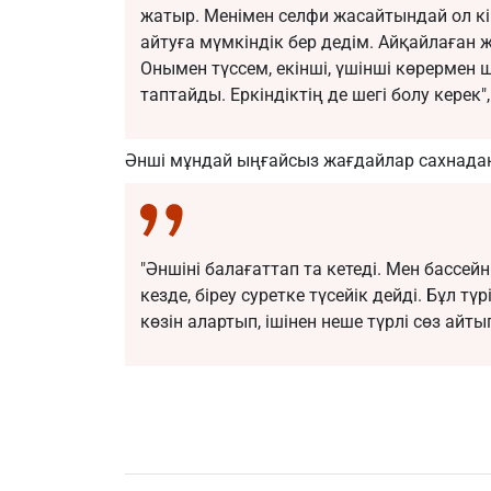
жатыр. Менімен селфи жасайтындай ол кі
айтуға мүмкіндік бер дедім. Айқайлаған ж
Онымен түссем, екінші, үшінші көрермен 
таптайды. Еркіндіктің де шегі болу керек"
Әнші мұндай ыңғайсыз жағдайлар сахнадан
"Әншіні балағаттап та кетеді. Мен бассе
кезде, біреу суретке түсейік дейді. Бұл тү
көзін алартып, ішінен неше түрлі сөз айты