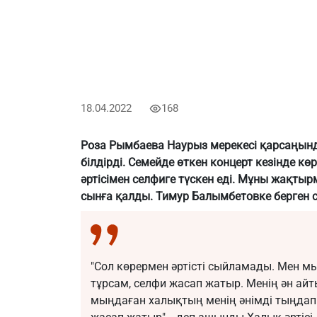
18.04.2022
168
Роза Рымбаева Наурыз мерекесі қарсаңында
білдірді. Семейде өткен концерт кезінде кө
әртісімен селфиге түскен еді. Мұны жақтырм
сынға қалды.
Тимур Балымбетовке
берген 
"Сол көрермен әртісті сыйламады. Мен м
тұрсам, селфи жасап жатыр. Менің ән ай
мыңдаған халықтың менің әнімді тыңдап