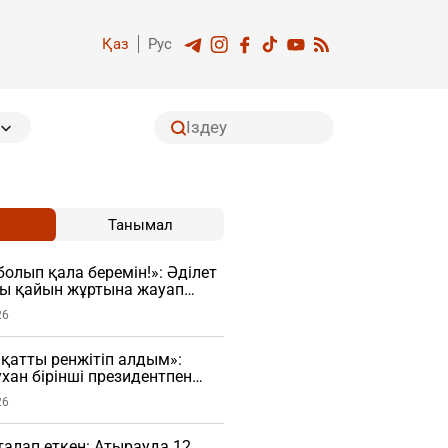
Қаз
Рус
Танымал
болып қала беремін!»: Әділет
ғы қайын жұртына жауап
26
қатты ренжітіп алдым»:
хан бірінші президентпен
ы айтты
26
талап еткен: Атырауда 12