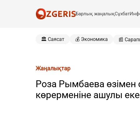
Барлық жаңалық
Сұхбат
Инф
🏛️ Саясат
💰 Экономика
📰 Сарап
Жаңалықтар
Роза Рымбаева өзімен 
көрерменіне ашулы еке