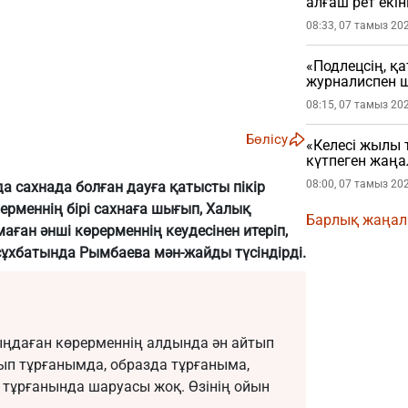
алғаш рет екін
08:33, 07 тамыз 20
«Подлецсің, қ
журналиспен ш
08:15, 07 тамыз 20
Бөлісу
«Келесі жылы 
күтпеген жаң
08:00, 07 тамыз 20
 сахнада болған дауға қатысты пікір
рерменнің бірі сахнаға шығып, Халық
Барлық жаңа
аған әнші көрерменнің кеудесінен итеріп,
сұхбатында Рымбаева мән-жайды түсіндірді.
ыңдаған көрерменнің алдында ән айтып
тып тұрғанымда, образда тұрғаныма,
 тұрғанында шаруасы жоқ. Өзінің ойын