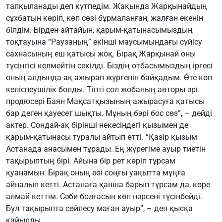
талқыланады деп күтпедім. Жақында Жарқынайдың
сұхбатын көріп, көп сөзі бұрмаланған, жалған екенін
білдім. Бірден айтайын, қарым-қатынасымыздың
тоқтауына “Раузаның” екінші маусымындағы сүйісу
сахнасының еш қатысы жоқ. Бірақ Жарқынай оны
түсінгісі келмейтін секілді. Біздің отбасымыздың іргесі
оның алдында-ақ ажырап жүргенін байқадым. Өте көп
келіспеушілік болды. Тіпті сол жобаның авторы әрі
продюсері Баян Мақсатқызының ажырасуға қатысы
бар деген қауесет шықты. Мұның бәрі бос сөз”, – дейді
актер. Сондай-ақ бірінші некесіндегі қызымен де
қарым-қатынасы туралы айтып өтті. “Қазір қызым
Астанада анасымен тұрады. Ең жүрегіме ауыр тиетін
тақырыптың бірі. Айына бір рет көріп тұрсам
қуанамын. Бірақ оның өзі соңғы уақытта мұңға
айналып кетті. Астанаға қанша барып тұрсам да, көре
алмай кеттім. Сәби болғасын көп нәрсені түсінбейді.
Бұл тақырыпта сөйлесу маған ауыр”, – деп қысқа
қайырды.