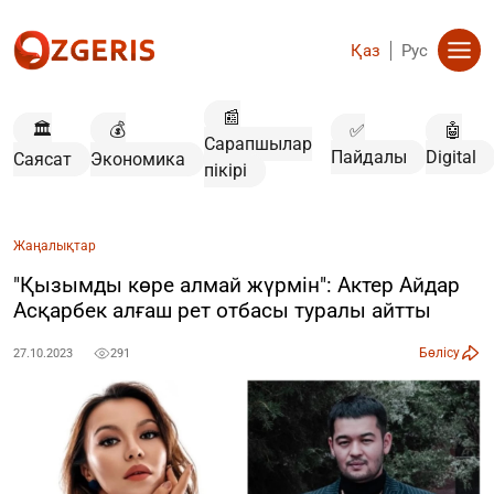
Қаз
Рус
📰
🏛️
💰
✅
🤖
Сарапшылар
Пайдалы
Digital
Саясат
Экономика
пікірі
Жаңалықтар
"Қызымды көре алмай жүрмін": Актер Айдар
Асқарбек алғаш рет отбасы туралы айтты
Бөлісу
27.10.2023
291