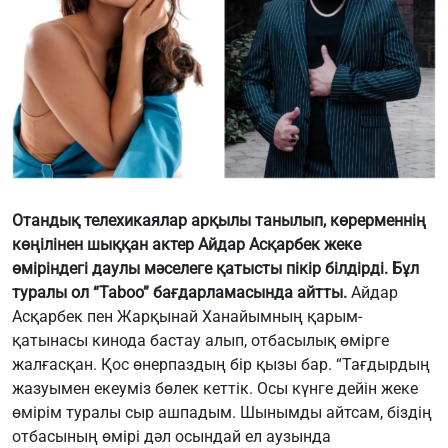
Отандық телехикаялар арқылы танылып, көрерменнің
көңілінен шыққан актер Айдар Асқарбек жеке
өміріндегі даулы мәселеге қатысты пікір білдірді. Бұл
туралы ол “Taboo” бағдарламасында айтты.
Айдар
Асқарбек пен Жарқынай Ханайымның қарым-
қатынасы кинода бастау алып, отбасылық өмірге
жалғасқан. Қос өнерпаздың бір қызы бар. “Тағдырдың
жазуымен екеуміз бөлек кеттік. Осы күнге дейін жеке
өмірім туралы сыр ашпадым. Шынымды айтсам, біздің
отбасының өмірі дәл осындай ел аузында