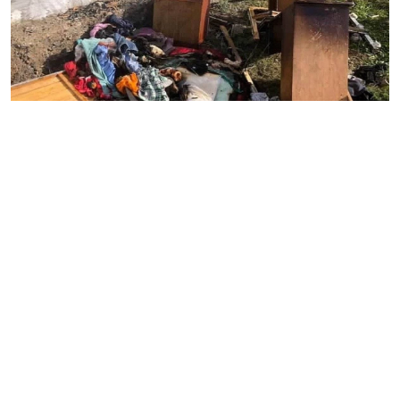
Аягөзде бір үйдің төрт баласының қайтыс болуы
фактісі бойынша сотқа дейінгі тергеу жүргізілуде.
Қайғылы оқиған 25 қазанда 11:00 шамасында болды.
Үйден өрт шығып, бөлмелердің бірінде жиһаз бен жеке
заттар жанған. Өрттің жалпы ауданы – 20 шаршы
метр. Өрт сөндірушілер төрт баланың денесін тапты.
“Балалардың өмірі мен денсаулығының қауіпсіздігін
қамтамасыз ету жөніндегі міндеттерді тиісінше
орындамай, кәмелетке толмағандардың абайсызда
өліміне әкеп соқтырғаны үшін сотқа дейінгі тергеу
басталды”, — деп хабарлады Абай облыстық полиция