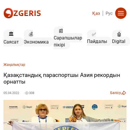
Қаз
Рус
📰
🏛️
💰
✅
🤖
Сарапшылар
Пайдалы
Digital
Саясат
Экономика
пікірі
Жаңалықтар
Қазақстандық параспортшы Азия рекордын
орнатты
Бөлісу
05.04.2022
308