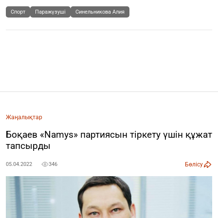
Спорт
Паражүзуші
Синельникова Алия
Жаңалықтар
Боқаев «Namys» партиясын тіркету үшін құжат
тапсырды
Бөлісу
05.04.2022
346