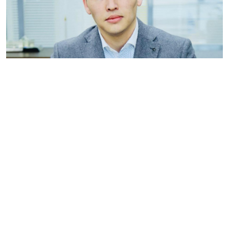
Белгілі саясаттанушы, қоғам белсендісі Санжар Боқаев
«Namys» партиясын тіркеуге қажет құжаттардың
алғашқы легін тапсырғанын жеткізді, деп хабарлайды
“ozgeris.info” порталы Ulysmedia.kz-ке сілтеп.
«
Алда ұзақ жол тұр. Бізді оңай тіркей
салмайтындары анық. Күресетін боламыз! Билікті
естісін деп партия құрып жатырмыз. Парламент
қабырғасында қарапайым азаматтардың
мүдделері үшін нағыз шайқас болуы керек деп