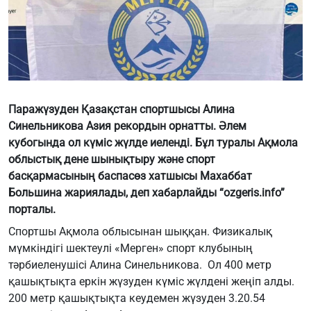
Паражүзуден Қазақстан спортшысы Алина
Синельникова Азия рекордын орнатты. Әлем
кубогында ол күміс жүлде иеленді. Бұл туралы Ақмола
облыстық дене шынықтыру және спорт
басқармасының баспасөз хатшысы Махаббат
Большина жариялады, деп хабарлайды “ozgeris.info”
порталы.
Спортшы Ақмола облысынан шыққан. Физикалық
мүмкіндігі шектеулі «Мерген» спорт клубының
тәрбиеленушісі Алина Синельникова. Ол 400 метр
қашықтықта еркін жүзуден күміс жүлдені жеңіп алды.
200 метр қашықтықта кеудемен жүзуден 3.20.54