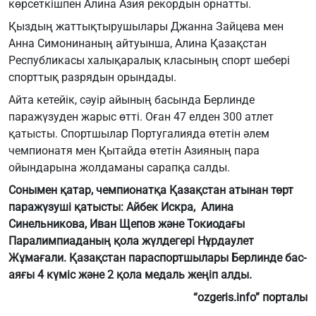
көрсеткішпен Алина Азия рекордын орнатты.
Қыздың жаттықтырушылары Джанна Зайцева мен
Анна Симонинаның айтуынша, Алина Қазақстан
Республикасы халықаралық класының спорт шебері
спорттық разрядын орындады.
Айта кетейік, сәуір айының басында Берлинде
паражүзуден жарыс өтті. Оған 47 елден 300 атлет
қатысты. Спортшылар Португалияда өтетін әлем
чемпионатя мен Қытайда өтетін Азияның пара
ойындарына жолдаманы сарапқа салды.
Сонымен қатар, чемпионатқа Қазақстан атынан төрт
паражүзуші қатысты: Айбек Искра, Алина
Синельникова, Иван Щепов және Токиодағы
Паралимпиаданың қола жүлдегері Нұрдаулет
Жұмағали. Қазақстан параспортшылары Берлинде бас-
аяғы 4 күміс және 2 қола медаль жеңіп алды.
“ozgeris.info” порталы