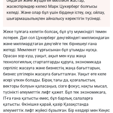
ондаған және жүздеген миллион жастар,
жасөспірімдер келесі Марк Цукерберг болғысы
келеді. Және олар бұл үшін бірдеңе істеу, оқу, ойлау,
шығармашылықпен айналысу керектігін түсінеді.
Жеке тұлғаға келетін болсақ, бұл ұту мүмкіндігі төмен
лотерея. Дәл сол Цукерберг деңгейіндегі миллиондаған
және миллиардтаған деңгейге тек бірнешеуі ғана
жетеді. Мемлекет тұрғысынан бұл ұтымды нұсқа.
Орасан зор күш, уақыт, ақыл мен күш жаңа
технологиялық стартаптарды құруға, экономикада
серпіліс жасауға және бизнестің жаңа бағыттарын,
бизнес үлгілерін жасауға бағытталған. Уақыт өте келе
әсері үлкен болады. Бірақ тағы да, қозғалыстың
векторы болуын қаласаңыз, сізге фокус, нақты мысал,
түсінікті әлеуметтік лифт қажет. Бұл тек экономикаға,
IT-ға ғана қатысты емес, бұл барлық салаларға
қатысты. Өкінішке қарай, қазір Қазақстанда
әлеуметтік лифт жүйесі бұзылған. Бір кездері мен Кеңес