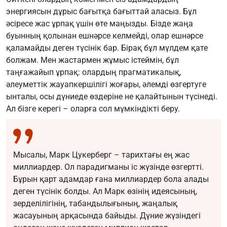
энергиясын дұрыс бағытқа бағыттай аласыз. Бұл
әсіресе жас ұрпақ үшін өте маңызды. Бізде жаңа
буынның қолынан ешнәрсе келмейді, олар ешнәрсе
қаламайды деген түсінік бар. Бірақ бұл мүлдем қате
болжам. Мен жастармен жұмыс істеймін, бұл
таңғажайып ұрпақ: олардың прагматикалық,
әлеуметтік жауапкершілігі жоғары, әлемді өзгертуге
ынталы, осы дүниеде өздеріне не қалайтынын түсінеді.
Ал бізге керегі – оларға сол мүмкіндікті беру.
Мысалы, Марк Цукерберг – тарихтағы ең жас
миллиардер. Ол парадигманы іс жүзінде өзгертті.
Бұрын қарт адамдар ғана миллиардер бола алады
деген түсінік болды. Ал Марк өзінің идеясының,
зерделілігінің, табандылығының, жаңалық
жасауының арқасында байыды. Дүние жүзіндегі