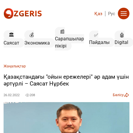
Қаз
Рус
📰
🏛️
💰
✅
🤖
Сарапшылар
Пайдалы
Digital
Саясат
Экономика
пікірі
Жаңалықтар
Қазақстандағы "ойын ережелері" әр адам үшін
әртүрлі – Саясат Нұрбек
Бөлісу
26.02.2022
208