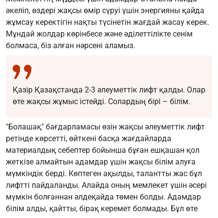
әкеліп, өздері жақсы өмір сүруі үшін энергияны қайда
жұмсау керектігін нақты түсінетін жағдай жасау керек.
Мұндай жолдар көрінбесе және әділеттілікте сенім
болмаса, біз алған нәрсені аламыз.
Қазір Қазақстанда 2-3 әлеуметтік лифт қалды. Олар
өте жақсы жұмыс істейді. Солардың бірі – білім.
"Болашақ" бағдарламасы өзін жақсы әлеуметтік лифт
ретінде көрсетті, өйткені басқа жағдайларда
материалдық себептер бойынша бұған ешқашан қол
жеткізе алмайтын адамдар үшін жақсы білім алуға
мүмкіндік берді. Көптеген ақылды, талантты жас бұл
лифтті пайдаланды. Алайда оның мемлекет үшін әсері
мүмкін болғаннан әлдеқайда төмен болды. Адамдар
білім алды, қайтты, бірақ керемет болмады. Бұл өте