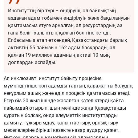
Институттің бір түрі – өндіруші, ол байлықтың
аздаған адам тобымен өндірілуін және бақылануын
қамтамасыз етуге арналған, ал ресурстардың аз
ғана бөлігі халықтың қалған бөлігіне кетеді.
Елбасымыз атап өткендей, Қазақстандағы барлық
активтің 55 пайызын 162 адам басқарады, ал
қалған 19 миллион адамның активі 10 мың
доллардан аспайды.
Ал инклюзивті институт байыту процесіне
мүмкіндігінше көп адамды тартып, қаражатты бөлудің
неғұрлым ашық және әділ процесін қамтамасыз етеді.
Егер біз 30 жыл ішінде жасалған қателіктерді қайта
пайымдай отырып, шын мәнінде жаңа Қазақстанды
құратын болсақ, онда әлеуметтік институттарды
дамыту, тұжырымдау, қалыптастыру, орнықтыру
мәселелеріне бірінші кезекте назар аудару қажет.
Өйткені олардың көмегімен сіз адамдардың