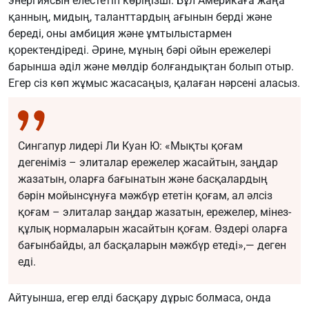
энергиясын елестетіп көріңізші. Бұл Америкаға жаңа
қанның, мидың, таланттардың ағынын берді және
береді, оны амбиция және ұмтылыстармен
қоректендіреді. Әрине, мұның бәрі ойын ережелері
барынша әділ және мөлдір болғандықтан болып отыр.
Егер сіз көп жұмыс жасасаңыз, қалаған нәрсені аласыз.
Сингапур лидері Ли Куан Ю: «Мықты қоғам
дегеніміз – элиталар ережелер жасайтын, заңдар
жазатын, оларға бағынатын және басқалардың
бәрін мойынсұнуға мәжбүр ететін қоғам, ал әлсіз
қоғам – элиталар заңдар жазатын, ережелер, мінез-
құлық нормаларын жасайтын қоғам. Өздері оларға
бағынбайды, ал басқаларын мәжбүр етеді»,— деген
еді.
Айтуынша, егер елді басқару дұрыс болмаса, онда