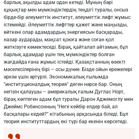
барлық ақылды адам одан кетеді. Мұның бәрі
құқықтар мен мүмкіндіктердің теңдігі туралы, онсыз
бірде-бір әлеуметтік институт, әлеуметтік лифт жұмыс
істемейді. Әлеуметтік лифттер қажет және маңызды,
өйткені олар адамдардың энергиясын басқарады,
назар аударады, мақсат қоюға және соған қол
жеткізуге көмектеседі. Бірақ, қайталап айтамын, бұл
барлық адамдар үшін тең мүмкіндіктер болған
жағдайда ғана жұмыс істейді. Қазақстанның өзекті
мәселесілерінің бірі – осы дүние. Бізде ойын ережелері
әркім үшін әртүрлі. Экономикалық ғылымда
"институционалдық теория" деген нәрсе бар. Оның
негізін қалаушы – америкалық ғалым Дуглас Норт,
бірақ көптеген адам бұл туралы Дарон Аджемоглу мен
Джеймс Робинсонның "Неге кейбір елдер бай, ал
басқалары кедей?" кітабының арқасында біледі. Бұл
теория институттардың екі түрі бар екенін көрсетеді.