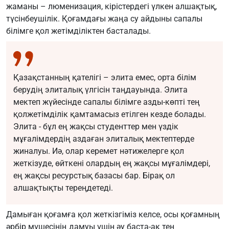
жаманы – люменизация, кірістердегі үлкен алшақтық,
түсінбеушілік. Қоғамдағы жаңа су айдыны сапалы
білімге қол жетімділіктен басталады.
Қазақстанның қателігі – элита емес, орта білім
берудің элиталық үлгісін таңдауында. Элита
мектеп жүйесінде сапалы білімге азды-көпті тең
қолжетімділік қамтамасыз етілген кезде болады.
Элита - бұл ең жақсы студенттер мен үздік
мұғалімдердің аздаған элиталық мектептерде
жиналуы. Иә, олар керемет нәтижелерге қол
жеткізуде, өйткені олардың ең жақсы мұғалімдері,
ең жақсы ресурстық базасы бар. Бірақ ол
алшақтықты тереңдетеді.
Дамыған қоғамға қол жеткізгіміз келсе, осы қоғамның
әрбір мүшесінің дамуы үшін әу баста-ақ тең