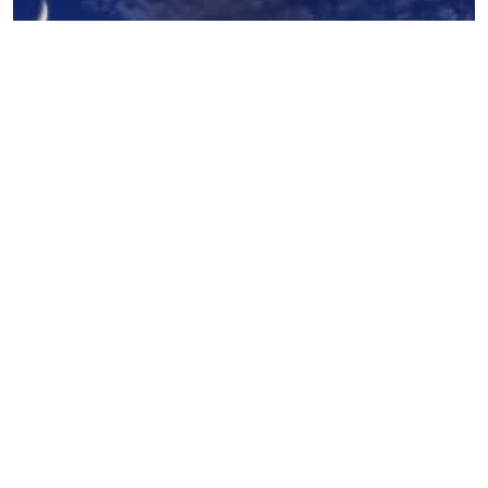
Биыл Рамазан айы 3 сәуірде басталып,
2 мамырда аяқталады,
деп хабарлайды
"ozgeris.info".
Таң атқаннан күн батуына дейінгі аралық – ораза
уақыты. Құранда ораза уақыты туралы былай делінген:
“Таңнан, қара жіптен ақ жіп (қараңғылықтан сәуле)
ажыратылғанға дейін ішіңдер, жеңдер, сосын оразаны
кешке дейін ұстаңдар”. Рамазан айы адамдарды
имандылыққа тәрбиелейді, өз нәпсісін тиюға,