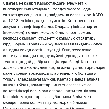
Одағы мен қазіргі Қазақстандағы әлеуметтік
лифтілерге салыстырмалы талдау жасаған едім,
салыстыру соңғысының пайдасына болған жоқ. КСРО-
да 12-13 түсінікті, нақты жұмыс істейтін, реттелген
әлеуметтік лифтілер болды. Олардың ішінде партия
(комсомол), ғылым, жоғары білім, спорт, армия,
кәсіподақ қызметі, студенттік құрылыс отрядтары
кірді. Бұрын қарапайым жұмысшы мамандығы болса
да, адам қайда өсетінін түсінді. Яғни, жеке және
институционалды таңдау жүйесі құрылды, ол жеке
тұлғаға қандай да бір кепілдіктерді берді. Көптеген
адамға алға жылжудың нақты және түсінікті арналары
қажет, соның арқасында олар өздерінің болашағы
туралы алаңдамауы мүмкін. Қаңтар айында алаңға
шыққан біздің азаматтарымыз энергияға ие, өз
қажеттіліктері бар, бірақ оларда нақты түсінік жоқ.
Көпшілігі мақсаттарына, ең бастысы, білімі мен
құзыреттеріне қол жеткізу жолдарын білмейді.
Мемлекеттің мүддесі үшін адамдар Отанына пайда