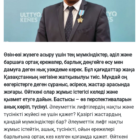
Өзін-өзі жүзеге асыру үшін тең мүмкіндіктер, әділ және
баршаға ортақ ережелер, барлық деңгейге өсу мен
дамуға деген нық уәждеме керек. Бұл қағидаттар жаңа
Қазақстанның негізіне жатқызылуы тиіс. Мұндай оң
өзгерістерге деген сұраныс, әсіресе, жастар арасында
жоғары. Өйткені олар жұмыс істегісі келеді және
қызмет етуге дайын. Бастысы – өз перспективаларын
анық көріп, түсінуі.
Әлеуметтік лифтілердің нақты және
түсінікті жүйесі не үшін қажет? Қазіргі жастардың
қандай мүмкіндіктері бар? Әлеуметтік лифт нақты
жұмыс істейтін, ашық, түсінікті, ойын ережелері
барлығына ортақ кез келген қоғамда қажет. Өйткені