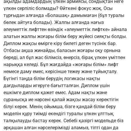
ақылды адамдардың үлкен армиясы, сондықтан неге
үлкен серпіліс болмады? Өйткені фокус жоқ. Осы
тұрғыдан алғанда «Болашақ» дамымаған (бұл туралы
бөлек айтуға болады). Жалпы алғанда нағыз
әлеуметтік лифттен өзіндік «әлеуметтік лифтке» айнала
алатын жалпы жоғары білім беру жүйесі сияқты болды.
Диплом жақсы өмірге кіру билеті деген түсінік бар.
Отбасы ақша жинайды, баласын жоғары оқу орнына
береді, ал бұл жас білімсіз, өнерсіз, бірақ үлкен үмітпен
нарыққа келеді. Бұл жағдайда «жоғары білім» лифт
немесе даму емес, керісінше тежеу және тұйықталу.
Бүгінгі таңда білім берудің логикасы нақты
дағдыларды игеруге бағытталған. Диплом үшін
ешкімге диплом қажет емес. Адам нақты және
сұранысқа ие нәрсені қалай жақсы жасау керектігін
білуі керек. Менің ойымша, бізге қандай білім беру
моделін құру тиімді екендігі туралы үлкен ұлттық
талқылауды бастау керек. Себебі қазіргі модельде біз
әрқашан алған нәрселерімізді аламыз, тіпті одан да