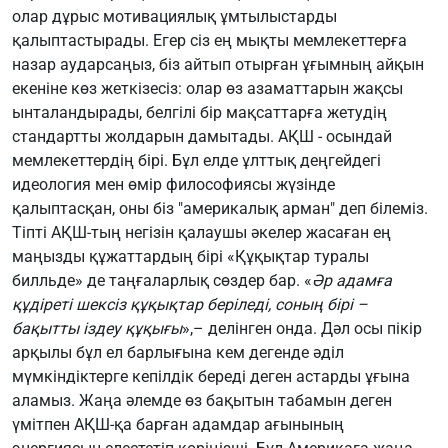
олар дұрыс мотивациялық ұмтылыстарды
қалыптастырады. Егер сіз ең мықты мемлекеттерға
назар аударсаңыз, біз айтып отырған ұғымның айқын
екеніне көз жеткізесіз: олар өз азаматтарын жақсы
ынталандырады, белгілі бір мақсаттарға жетудің
стандартты жолдарын дамытады. АҚШ - осындай
мемлекеттердің бірі. Бұл елде ұлттық деңгейдегі
идеология мен өмір философиясы жүзінде
қалыптасқан, оны біз "америкалық арман" деп білеміз.
Тіпті АҚШ-тың негізін қалаушы әкелер жасаған ең
маңызды құжаттардың бірі «Құқықтар туралы
билльде» де таңғаларлық сөздер бар. «
Әр адамға
құдіреті шексіз құқықтар беріледі, соның бірі –
бақытты іздеу құқығы
»,– делінген онда. Дәл осы пікір
арқылы бұл ел барлығына кем дегенде әділ
мүмкіндіктерге кепілдік береді деген астарды ұғына
аламыз. Жаңа әлемде өз бақытын табамын деген
үмітпен АҚШ-қа барған адамдар ағынының