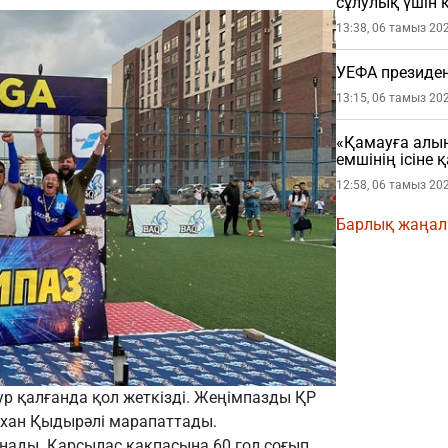
сұлулық үшін 
барғанын айт
13:38, 06 тамыз 20
УЕФА президен
13:15, 06 тамыз 20
«Қамауға алын
емшінің ісіне
12:58, 06 тамыз 20
Барлық жаңа
ур қалғанда қол жеткізді. Жеңімпазды ҚР
рхан Қыдырәлі марапаттады.
нады. Қарсылас қақпасына 60 гол соғып,