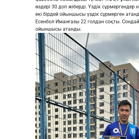
өздері 30 доп жіберді. Үздік сұрмергенде
екі бірдей ойыншысы үздік сұрмерген атан
Есенбол Иманғазы 22 голдан соқты. Сондай
ойыншысы атанды.