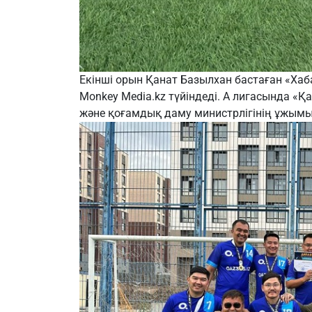
Екінші орын Қанат Базылхан бастаған «Хаб
Monkey Media.kz түйіндеді. А лигасында «Қ
және қоғамдық даму министрлігінің ұжымына