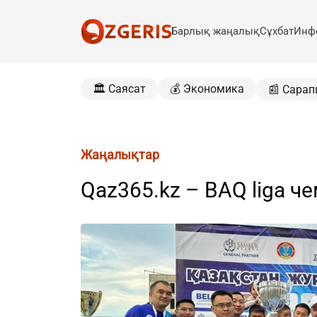
Барлық жаңалық
Сұхбат
Инф
🏛️ Саясат
💰 Экономика
📰 Сарап
Жаңалықтар
Qaz365.kz – BAQ liga 