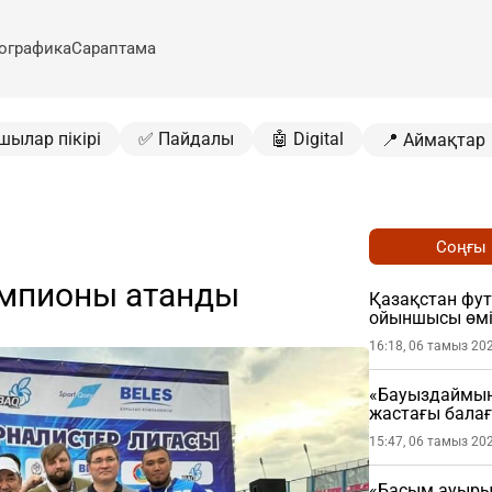
ографика
Сараптама
шылар пікірі
✅ Пайдалы
🤖 Digital
📍 Аймақтар
Соңғы
чемпионы атанды
Қазақстан фу
ойыншысы өмі
16:18, 06 тамыз 20
«Бауыздаймын
жастағы бала
15:47, 06 тамыз 20
«Басым ауырып