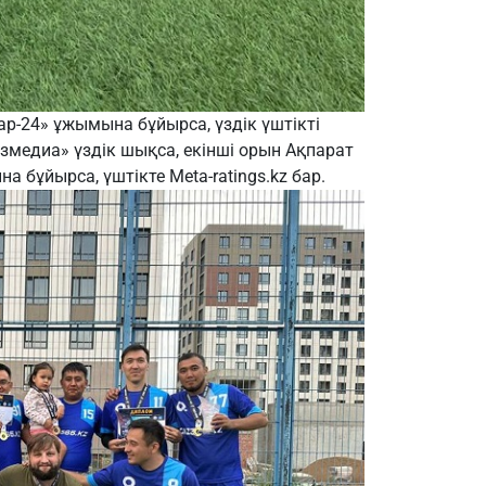
ар-24» ұжымына бұйырса, үздік үштікті
азмедиа» үздік шықса, екінші орын Ақпарат
 бұйырса, үштікте Meta-ratings.kz бар.