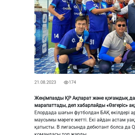
21.08.2023
174
Жеңімпазды ҚР Ақпарат және қоғамдық да
марапаттады, деп хабарлайды «Өзгеріс» 
Елордада шағын футболдан БАҚ өкілдері ар
маусымы мәреге жетті. Екі айдан астам уақ
қатысты. В лигасында дебютант болса да
Q
командасы топ жарды.