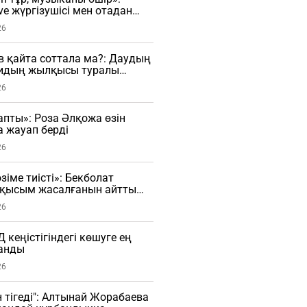
ve жүргізушісі мен отадан
шы арасында дау туды
26
в қайта соттала ма?: Даудың
алидың жылқысы туралы
26
апты»: Роза Әлқожа өзін
а жауап берді
26
іме тиісті»: Бекболат
е қысым жасалғанын айтты
26
кеңістігіндегі көшуге ең
танды
26
н тігеді": Алтынай Жорабаева