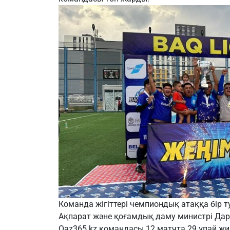
Команда жігіттері чемпиондық атаққа бір т
Ақпарат және қоғамдық даму министрі Да
Qaz365.kz
командасы 12 матчта 29 ұпай жи