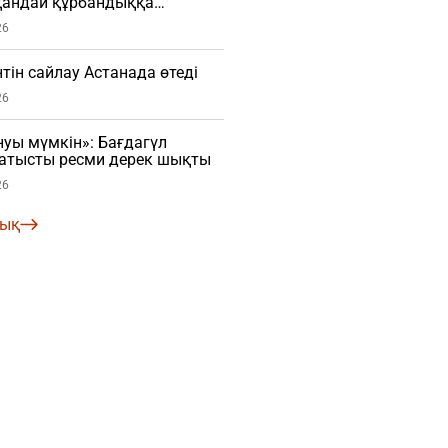
қандай құрбандыққа
ты
26
тін сайлау Астанада өтеді
26
уы мүмкін»: Бағдагүл
 қатысты ресми дерек шықты
26
лық