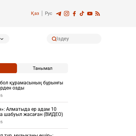
Қаз
Рус
Танымал
тбол құрамасының бұрынғы
рден озды
26
»: Алматыда ер адам 10
ға шабуыл жасаған (ВИДЕО)
26
 тұр, музыканы өшір»: