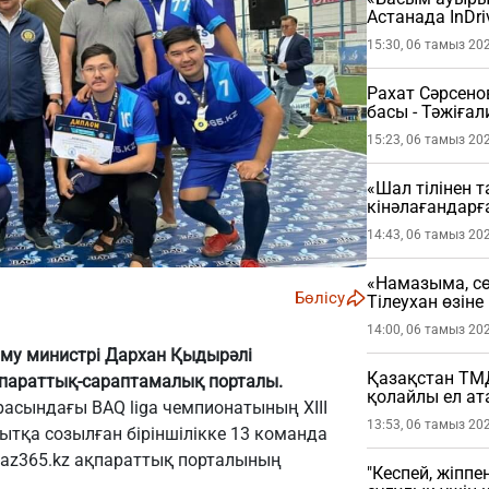
Астанада InDri
шыққан жолау
15:30, 06 тамыз 20
(ВИДЕО)
Рахат Сәрсено
басы - Тәжіғ
толығырақ
15:23, 06 тамыз 20
«Шал тілінен т
кінәлағандарғ
14:43, 06 тамыз 20
«Намазыма, сөз
Бөлісу
Тілеухан өзін
(ВИДЕО)
14:00, 06 тамыз 20
му министрі Дархан Қыдырәлі
Қазақстан ТМД 
ақпараттық-сараптамалық порталы.
қолайлы ел а
асындағы BAQ liga чемпионатының ХIII
13:53, 06 тамыз 20
ытқа созылған біріншілікке 13 команда
az365.kz
ақпараттық порталының
"Кеспей, жіппе