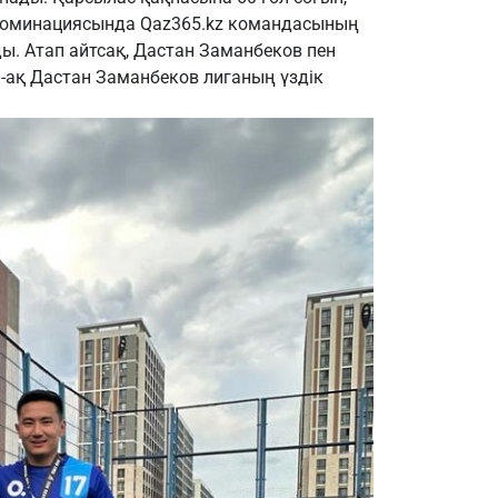
р номинациясында
Qaz365.kz
командасының
ды. Атап айтсақ, Дастан Заманбеков пен
-ақ Дастан Заманбеков лиганың үздік