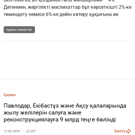
Дегенмен, жергілікті мәслихаттар бұл көрсеткішті 2%-ке
төмендету немесе 6%-ке дейін көтеру құқығына ие.
қаржы министрі
Қаржы
Павлодар, Екібастұз және Ақсу қалаларында
жылу желілерін салуға және
реконструкциялауға 9 млрд теңге бөлінді
Бөлісу
12.06.2024
297