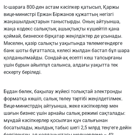
Іс-шараға 800-ден астам кәсіпкер қатысып, Қаржы
вице-министрі Ержан Біржанов құжаттың негізгі
жаңашылдықтарын таныстырды. Оның айтуынша,
жаңа кодекс салықтық ашықтықты күшейтіп қана
қоймай, бизнеске бірқатар жеңілдіктер де ұсынады.
Мәселен, қазір салықты уақытында төлемегендерге
банк шоты бұғатталса, келесі жылдан бастап бұл шара
қолданылмайды. Сондай-ақ есепті кеш тапсырғаны
үшін бұрын айыппұл салынса, алдағы уақытта тек
ескерту беріледі.
Бұдан бөлек, бақылау жүйесі толықтай электронды
форматқа көшіп, салық төлеу тәртібі жеңілдетілмек.
Вице-министрдің айтуынша, жеке кәсіпкерлер мен
шағын бизнес үшін арнайы салық режимі сақталады:
мұндай кәсіпкерлер қосылған құн салығынан
босатылады, жылдық табыс шегі 2,5 млрд теңгеге дейін
белгіленген, ал қолданыстағы мөлшерлеме – 4%.