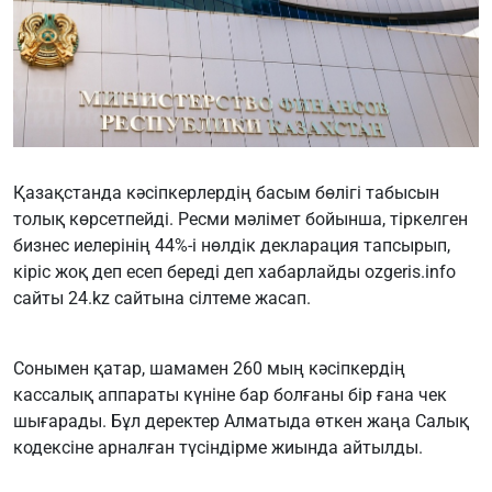
Қазақстанда кәсіпкерлердің басым бөлігі табысын
толық көрсетпейді. Ресми мәлімет бойынша, тіркелген
бизнес иелерінің 44%-і нөлдік декларация тапсырып,
кіріс жоқ деп есеп береді деп хабарлайды
ozgeris.info
сайты
24.kz
сайтына сілтеме жасап.
Сонымен қатар, шамамен 260 мың кәсіпкердің
кассалық аппараты күніне бар болғаны бір ғана чек
шығарады. Бұл деректер Алматыда өткен жаңа Салық
кодексіне арналған түсіндірме жиында айтылды.