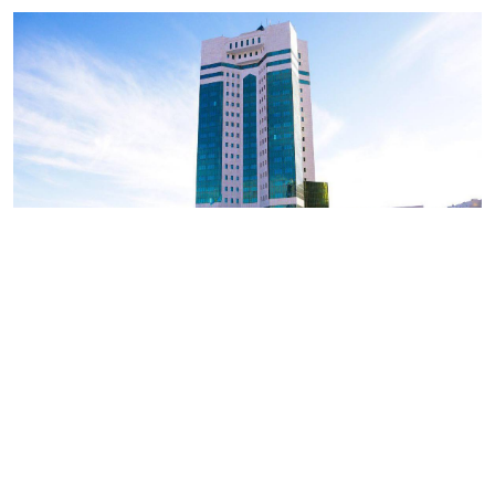
Мемлекет басшысының тұрғын үй-коммуналдық
инфрақұрылымды кешенді жаңғырту жөніндегі
тапсырмаларын орындау мақсатында ҚР Премьер-
Министрі
Олжас Бектенов Павлодар, Екібастұз
және
Ақсу
қалаларында жылу желілерін салуға және
реконструкциялауға Үкімет резервінен
9 млрд теңге
бөлу туралы қаулыға қол қойды.