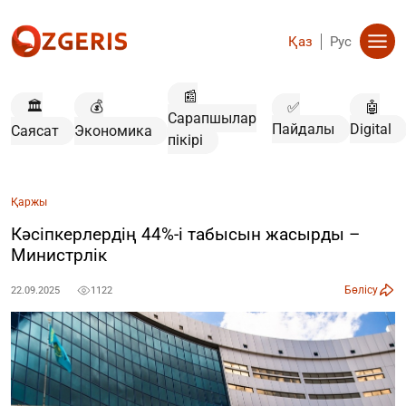
Қаз
Рус
📰
🏛️
💰
✅
🤖
Сарапшылар
Пайдалы
Digital
Саясат
Экономика
пікірі
Қаржы
Кәсіпкерлердің 44%-і табысын жасырды –
Министрлік
Бөлісу
22.09.2025
1122