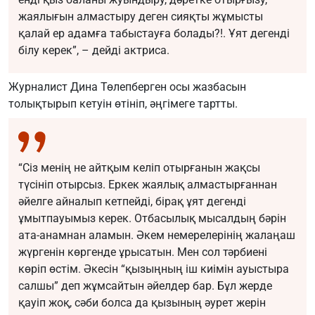
жаялығын алмастыру деген сияқты жұмысты
қалай ер адамға табыстауға болады?!. Ұят дегенді
білу керек”, – дейді актриса.
Журналист Дина Төлепберген осы жазбасын
толықтырып кетуін өтініп, әңгімеге тартты.
“Сіз менің не айтқым келіп отырғанын жақсы
түсініп отырсыз. Еркек жаялық алмастырғаннан
әйелге айналып кетпейді, бірақ ұят дегенді
ұмытпауымыз керек. Отбасылық мысалдың бәрін
ата-анамнан аламын. Әкем немерелерінің жалаңаш
жүргенін көргенде ұрысатын. Мен сол тәрбиені
көріп өстім. Әкесін “қызыңның іш киімін ауыстыра
салшы” деп жұмсайтын әйелдер бар. Бұл жерде
қауіп жоқ, сәби болса да қызының әурет жерін