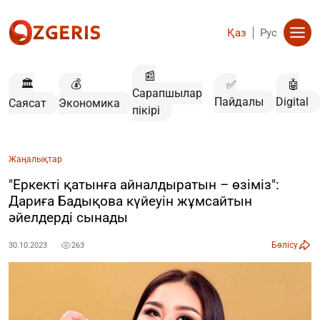
Қаз
Рус
📰
🏛️
💰
✅
🤖
Сарапшылар
Пайдалы
Digital
Саясат
Экономика
пікірі
Жаңалықтар
"Еркекті қатынға айналдыратын – өзіміз":
Дариға Бадықова күйеуін жұмсайтын
әйелдерді сынады
Бөлісу
30.10.2023
263