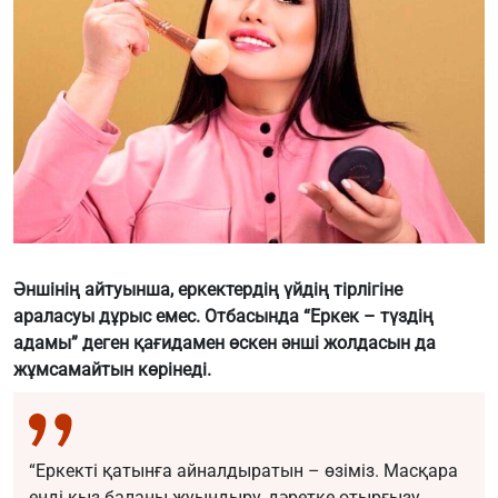
Әншінің айтуынша, еркектердің үйдің тірлігіне
араласуы дұрыс емес. Отбасында “Еркек – түздің
адамы” деген қағидамен өскен әнші жолдасын да
жұмсамайтын көрінеді.
“Еркекті қатынға айналдыратын – өзіміз. Масқара
енді қыз баланы жуындыру, дәретке отырғызу,