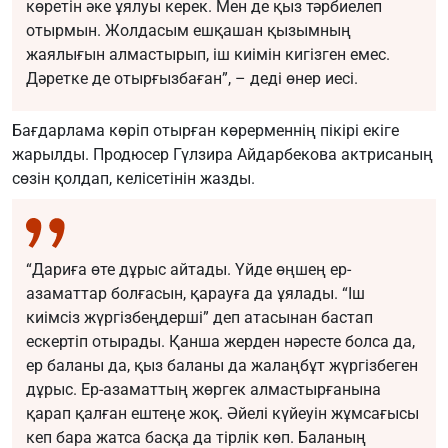
көретін әке ұялуы керек. Мен де қыз тәрбиелеп
отырмын. Жолдасым ешқашан қызымның
жаялығын алмастырып, іш киімін кигізген емес.
Дәретке де отырғызбаған”, – деді өнер иесі.
Бағдарлама көріп отырған көрерменнің пікірі екіге
жарылды. Продюсер Гүлзира Айдарбекова актрисаның
сөзін қолдап, келісетінін жазды.
“Дариға өте дұрыс айтады. Үйде өңшең ер-
азаматтар болғасын, қарауға да ұялады. “Іш
киімсіз жүргізбеңдерші” деп атасынан бастап
ескертіп отырады. Қанша жерден нәресте болса да,
ер баланы да, қыз баланы да жалаңбұт жүргізбеген
дұрыс. Ер-азаматтың жөргек алмастырғанына
қарап қалған ештеңе жоқ. Әйелі күйеуін жұмсағысы
кеп бара жатса басқа да тірлік көп. Баланың