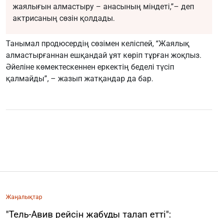
жаялығын алмастыру – анасының міндеті,”– деп
актрисаның сөзін қолдады.
Танымал продюсердің сөзімен келіспей, “Жаялық
алмастырғаннан ешқандай ұят көріп тұрған жоқпыз.
Әйеліне көмектескеннен еркектің беделі түсіп
қалмайды”, – жазып жатқандар да бар.
Жаңалықтар
"Тель-Авив рейсін жабуды талап етті":