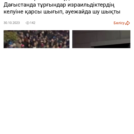
Дағыстанда тұрғындар израильдіктердің
келуіне қарсы шығып, әуежайда шу шықты
Бөлісу
30.10.2023
142
Дағыстандағы Махачкала әуежайында жаппай
тәртіпсіздіктер орын алды. Тұрғындар әуежайға келген
еврейлердің кетуін талап етті.
Тұрғындар полицияның