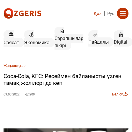
Қаз
Рус
📰
🏛️
💰
✅
🤖
Сарапшылар
Пайдалы
Digital
Саясат
Экономика
пікірі
Жаңалықтар
Coca-Cola, KFC: Ресеймен байланысты үзген
тамақ желілері де көп
Бөлісу
09.03.2022
209