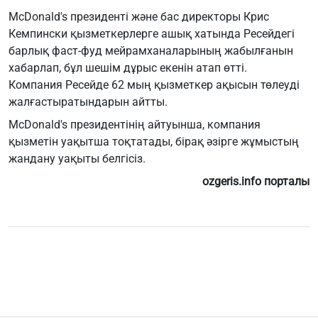
McDonald's президенті және бас директоры Крис
Кемпински қызметкерлерге ашық хатында Ресейдегі
барлық фаст-фуд мейрамханаларының жабылғанын
хабарлап, бұл шешім дұрыс екенін атап өтті.
Компания Ресейде 62 мың қызметкер ақысын төлеуді
жалғастыратындарын айтты.
McDonald's президентінің айтуынша, компания
қызметін уақытша тоқтатады, бірақ әзірге жұмыстың
жандану уақыты белгісіз.
ozgeris.info порталы