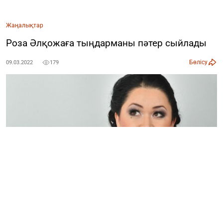
Жаңалықтар
Роза Әлқожаға тыңдарманы пәтер сыйлады
Бөлісу
09.03.2022
179
8 наурыз мейрамға орай, әнші Роза Әлқожаға