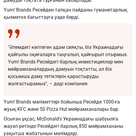
дамуды тоқтата тұрғанын хабарлады.
Yum! Brands Ресейден тапқан пайданы гуманитарлық
қызметке бағыттауға уәде берді.
"Әлемдегі көптеген адам сияқты, біз Украинадағы
қайғылы оқиғаларға таңғалып, қайғырып отырмыз.
Yum! Brands Ресейдегі барлық инвестициялар мен
мейрамханалардың дамуын тоқтатты, ал біз
қосымша даму тетіктерін қарастыруды
жалғастырамыз", – деді компания.
Yum! Brands мәліметтері бойынша Ресейде 1000-ға
жуық KFC және 50 Pizza Hut мейрамханалары бар.
Осыған ұқсас, McDonald's Украинадағы шабуылға
жауап ретінде Ресейдегі барлық 850 мейрамхананы
уақытша жабатынын мәлімдеді.