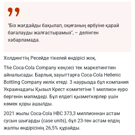
"Біз жағдайды бақылап, оқиғаның өрбуіне қарай
бағалауды жалғастырамыз", – делінген
хабарламада.
Холдингтің Ресейде тікелей өндірісі жоқ.
The Coca-Cola Company кеңсесі тек маркетингпен
айналысады. Барлық зауыттарға Coca-Cola Hellenic
Bottling Company иелік етеді. 3 наурызда бұл компания
Украинадағы Қызыл Крест комитетіне 1 миллион еуро
бергенін мәлімдеді. Бұл елдегі қызметкерлер үшін
көмек қоры ашылды.
2021 жылы Coca-Cola HBC 373,3 миллионнан астам
сусын шығарды (case units), бұл 23-тен астам елдің
жалпы өндірісінің 26,5% құрайды.