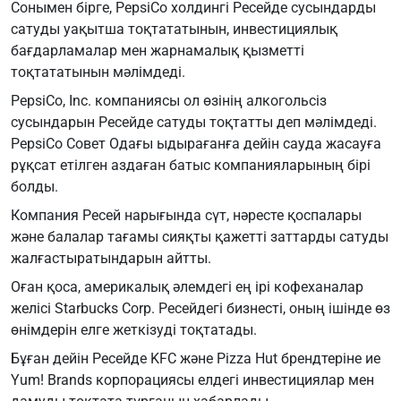
Сонымен бірге, PepsiCo холдингі Ресейде сусындарды
сатуды уақытша тоқтататынын, инвестициялық
бағдарламалар мен жарнамалық қызметті
тоқтататынын мәлімдеді.
PepsiCo, Inc. компаниясы ол өзінің алкогольсіз
сусындарын Ресейде сатуды тоқтатты деп мәлімдеді.
PepsiCo Совет Одағы ыдырағанға дейін сауда жасауға
рұқсат етілген аздаған батыс компанияларының бірі
болды.
Компания Ресей нарығында сүт, нәресте қоспалары
және балалар тағамы сияқты қажетті заттарды сатуды
жалғастыратындарын айтты.
Оған қоса, америкалық әлемдегі ең ірі кофеханалар
желісі Starbucks Corp. Ресейдегі бизнесті, оның ішінде өз
өнімдерін елге жеткізуді тоқтатады.
Бұған дейін Ресейде KFC және Pizza Hut брендтеріне ие
Yum! Brands корпорациясы елдегі инвестициялар мен