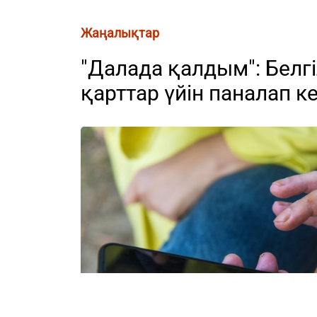
Жаңалықтар
"Далада қалдым": Белгі
қарттар үйін паналап к