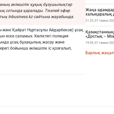
стананың әкімшілік құқық бұзушылықтар
Жаңа адамдар 
қ сотында қаралады. Тікелей эфир
халықаралық 
ттың
Inbusiness.kz
сайтына жауабында.
21:25, 07 тамыз 20
ы-жөні Қайрат Нұртасұлы Айдарбеков) ұсақ
Қазақстанның 
н еске саламыз. Көліктегі полиция
«Достық – Мой
тында ұсақ бұзақылық жасау және
19:09, 07 тамыз 20
ерегі бойынша әкімшілік іс қозғалып,
Барлық жаңа