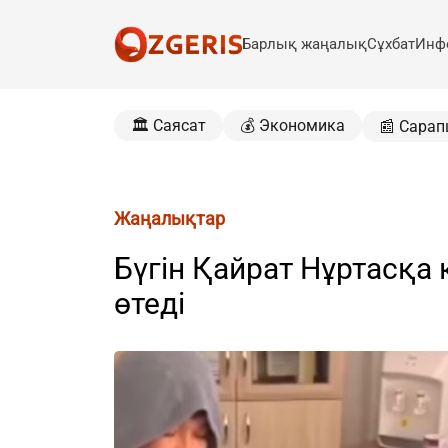
Барлық жаңалық
Сұхбат
Инф
🏛️ Саясат
💰 Экономика
📰 Сарап
Жаңалықтар
Бүгін Қайрат Нұртасқа
өтеді