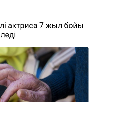
лі актриса 7 жыл бойы
еледі