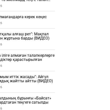
26
алмағандарға керек кеңес
26
тқалы алғаш рет": Мақпал
ын жұртына барды (ВИДЕО)
26
 іліге алмаған талапкерлерге
діктер қарастырылған
26
мым иттік жасады": Айгүл
мдық жайтты айтты (ВИДЕО)
26
алдының бұрынғы «Байсат»
рдтаған теңгеге сатылды
26