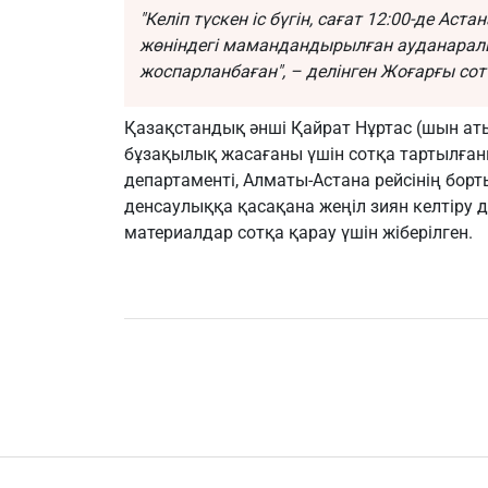
"Келіп түскен іс бүгін, сағат 12:00-де А
жөніндегі мамандандырылған ауданаралы
жоспарланбаған", – делінген Жоғарғы со
Қазақстандық әнші Қайрат Нұртас (шын ат
бұзақылық жасағаны үшін сотқа тартылғаны
департаменті, Алматы-Астана рейсінің бор
денсаулыққа қасақана жеңіл зиян келтіру д
материалдар сотқа қарау үшін жіберілген.