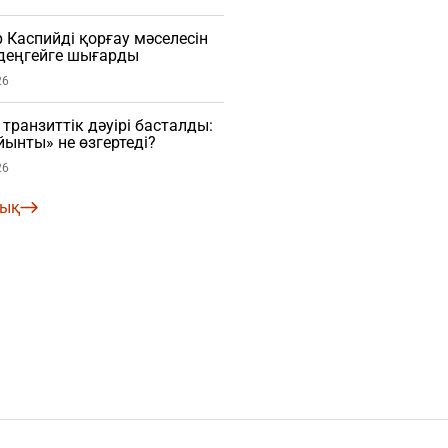
Каспийді қорғау мәселесін
деңгейге шығарды
26
транзиттік дәуірі басталды:
ынты» не өзгертеді?
26
лық