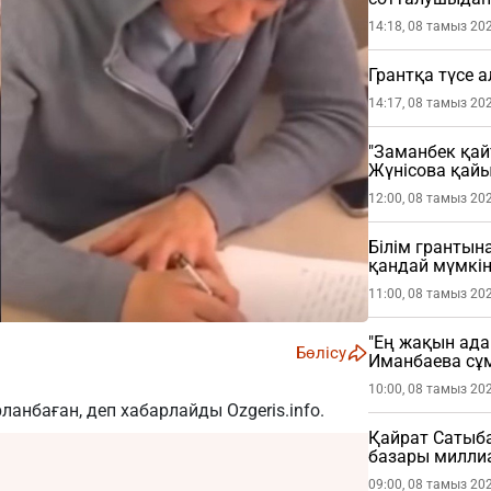
етті
14:18, 08 тамыз 20
Грантқа түсе 
14:17, 08 тамыз 20
"Заманбек қай
Жүнісова қай
12:00, 08 тамыз 20
Білім грантына
қандай мүмкін
11:00, 08 тамыз 20
"Ең жақын ада
Бөлісу
Иманбаева сұ
10:00, 08 тамыз 20
арланбаған, деп хабарлайды
Ozgeris.info
.
Қайрат Сатыб
базары миллиа
09:00, 08 тамыз 20