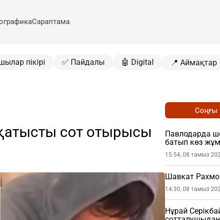
ографика
Сараптама
шылар пікірі
✅ Пайдалы
🤖 Digital
📍 Аймақтар
Соңғы
 қатысты сот отырысы
Павлодарда шо
батып көз жұ
15:54, 08 тамыз 20
Шавкат Рахмо
14:30, 08 тамыз 20
Нұрай Серікб
сотталушыдан 