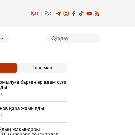
Қаз
Рус
Танымал
мылуға барған ер адам суға
мды
26
нов қара жамылды
26
айдың жақындары
10 миллиард теңге талап