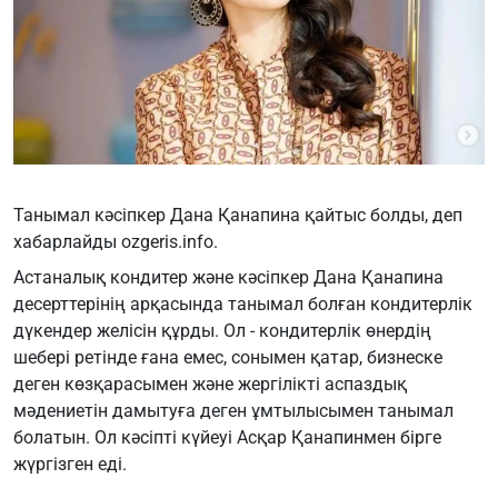
Танымал кәсіпкер Дана Қанапина қайтыс болды, деп
хабарлайды ozgeris.info.
Астаналық кондитер және кәсіпкер Дана Қанапина
десерттерінің арқасында танымал болған кондитерлік
дүкендер желісін құрды. Ол - кондитерлік өнердің
шебері ретінде ғана емес, сонымен қатар, бизнеске
деген көзқарасымен және жергілікті аспаздық
мәдениетін дамытуға деген ұмтылысымен танымал
болатын. Ол кәсіпті күйеуі Асқар Қанапинмен бірге
жүргізген еді.