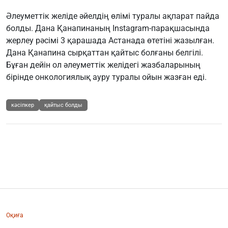
Әлеуметтік желіде әйелдің өлімі туралы ақпарат пайда
болды. Дана Қанапинаның Instagram-парақшасында
жерлеу рәсімі 3 қарашада Астанада өтетіні
жазылған
.
Дана Қанапина сырқаттан қайтыс болғаны белгілі.
Бұған дейін ол әлеуметтік желідегі жазбаларының
бірінде онкологиялық ауру туралы ойын жазған еді.
кәсіпкер
қайтыс болды
Оқиға