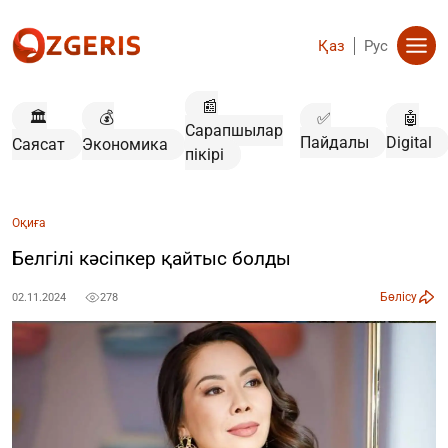
Қаз
Рус
📰
🏛️
💰
✅
🤖
Сарапшылар
Пайдалы
Digital
Саясат
Экономика
пікірі
Оқиға
Белгілі кәсіпкер қайтыс болды
Бөлісу
02.11.2024
278