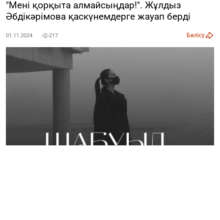
"Мені қорқыта алмайсыңдар!". Жұлдыз
Әбдікәрімова қаскүнемдерге жауап берді
Бөлісу
01.11.2024
217
Қайрат Нұртастың әйелі, актриса Жұлдыз Әбдікәрімова
өзінің Instagram-аккаунтын бұзамын деп қорқытқан