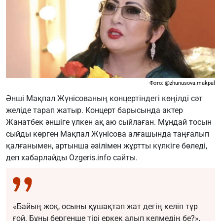
Фото: @zhunusova.makpal
Әнші Мақпал Жүнісованың концертіндегі көңілді сәт
желіде тарап жатыр. Концерт барысында актер
Жанатбек әншіге үлкен ақ аю сыйлаған. Мұндай тосын
сыйды көрген Мақпал Жүнісова алғашында таңғалып
қалғанымен, артынша әзілімен жұртты күлкіге бөледі,
деп хабарлайды
Ozgeris.info
сайты.
«Байың жоқ, осыны құшақтап жат дегің келіп тұр
ғой. Бұны бергенше тірі еркек алып келмедің бе?»,