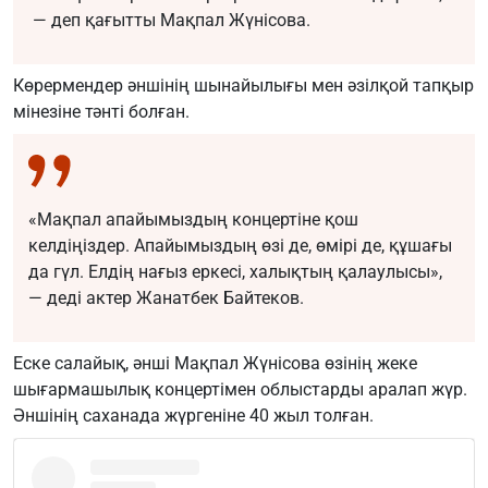
— деп қағытты Мақпал Жүнісова.
Көрермендер әншінің шынайылығы мен әзілқой тапқыр
мінезіне тәнті болған.
«Мақпал апайымыздың концертіне қош
келдіңіздер. Апайымыздың өзі де, өмірі де, құшағы
да гүл. Елдің нағыз еркесі, халықтың қалаулысы»,
— деді актер Жанатбек Байтеков.
Еске салайық, әнші Мақпал Жүнісова өзінің жеке
шығармашылық концертімен облыстарды аралап жүр.
Әншінің саханада жүргеніне 40 жыл толған.