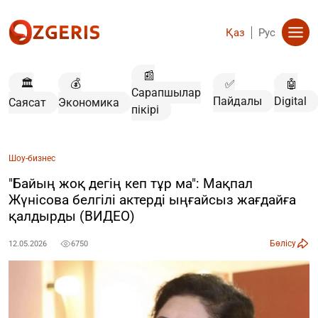
Қаз
Рус
📰
🏛️
💰
✅
🤖
Сарапшылар
Пайдалы
Digital
Саясат
Экономика
пікірі
Шоу-бизнес
"Байың жоқ дегің кеп тұр ма": Мақпал
Жүнісова белгілі актерді ыңғайсыз жағдайға
қалдырды (ВИДЕО)
Бөлісу
12.05.2026
6750