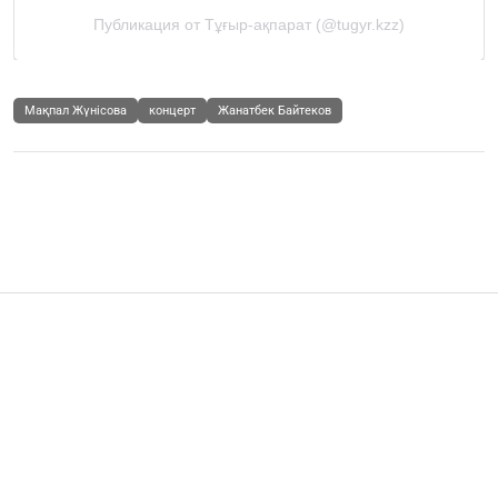
Мақпал Жүнісова
концерт
Жанатбек Байтеков
Шоу-бизнес
"Хайп қуалап жүр": Продюсер ағасы "зорлаған"
жігітке қатысты тың дерек шықты (ВИДЕО)
Бөлісу
12.05.2026
2604