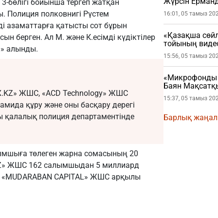
Жүрсін Ерман
3-бөлігі бойынша тергеп жатқан
. Полиция полковнигі Рүстем
16:01, 05 тамыз 20
ді азаматтарға қатысты сот бұрын
«Қазақша сөйл
ын берген. Ал М. және К.есімді күдіктілер
тойының виде
а» алынды.
15:56, 05 тамыз 20
«Микрофонды ж
Баян Мақсатқы
X.KZ» ЖШС, «ACD Technology» ЖШС
15:37, 05 тамыз 20
мида құру және оны басқару дерегі
 қалалық полиция департаментінде
Барлық жаңа
алымшыға төлеген жарна сомасының 20
X.KZ» ЖШС 162 салымшыдан 5 миллиард
ия «MUDARABAN CAPITAL» ЖШС арқылы