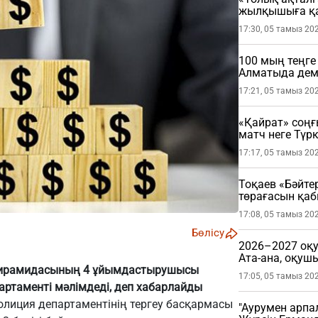
жылқышыға қа
17:30, 05 тамыз 20
100 мың теңге
Алматыда де
17:21, 05 тамыз 20
«Қайрат» соңғ
матч неге Түрк
17:17, 05 тамыз 20
Тоқаев «Бәйте
төрағасын қа
17:08, 05 тамыз 20
Бөлісу
2026–2027 оқу
Ата-ана, оқушы
керек?
пирамидасының 4 ұйымдастырушысы
17:05, 05 тамыз 20
артаменті мәлімдеді, деп хабарлайды
лиция департаментінің тергеу басқармасы
"Аурумен арпа