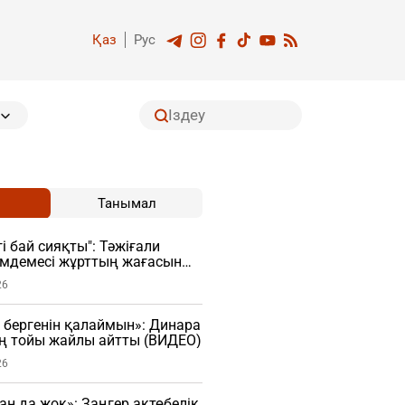
Қаз
Рус
Танымал
і бай сияқты": Тәжіғали
імдемесі жұрттың жағасын
26
 бергенін қалаймын»: Динара
ң тойы жайлы айтты (ВИДЕО)
26
ан да жоқ»: Заңгер ақтөбелік