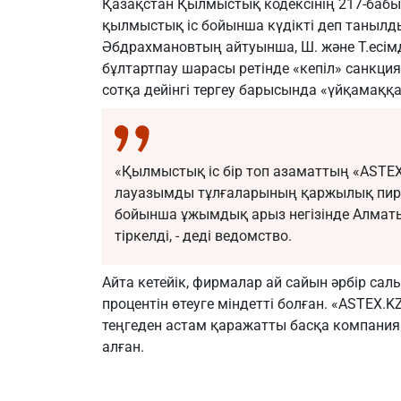
Қазақстан Қылмыстық кодексінің 217-бабы 
қылмыстық іс бойынша күдікті деп танылды
Әбдрахмановтың айтуынша, Ш. және Т.есім
бұлтартпау шарасы ретінде «кепіл» санкцияс
сотқа дейінгі тергеу барысында «үйқамаққ
«Қылмыстық іс бір топ азаматтың «ASTE
лауазымды тұлғаларының қаржылық пира
бойынша ұжымдық арыз негізінде Алматы
тіркелді, - деді ведомство.
Айта кетейік, фирмалар ай сайын әрбір с
процентін өтеуге міндетті болған. «ASTE
теңгеден астам қаражатты басқа компан
алған.