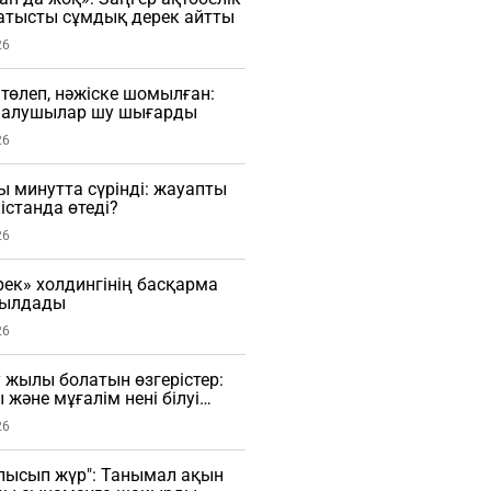
тысты сұмдық дерек айтты
26
 төлеп, нәжіске шомылған:
малушылар шу шығарды
26
ы минутта сүрінді: жауапты
істанда өтеді?
26
рек» холдингінің басқарма
былдады
26
 жылы болатын өзгерістер:
 және мұғалім нені білуі
26
лысып жүр": Танымал ақын