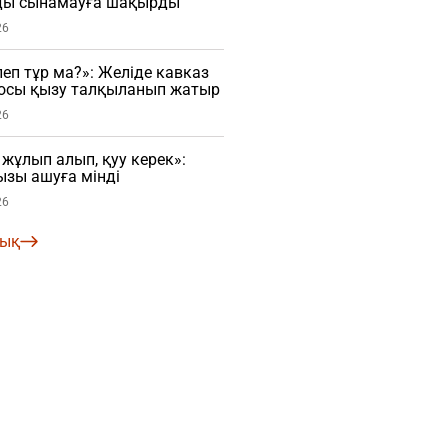
ды сынамауға шақырды
26
еп тұр ма?»: Желіде кавказ
осы қызу талқыланып жатыр
26
ұлып алып, қуу керек»:
зы ашуға мінді
26
лық