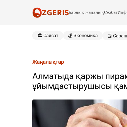
Барлық жаңалық
Сұхбат
Инф
🏛️ Саясат
💰 Экономика
📰 Сарап
Жаңалықтар
Алматыда қаржы пира
ұйымдастырушысы қа