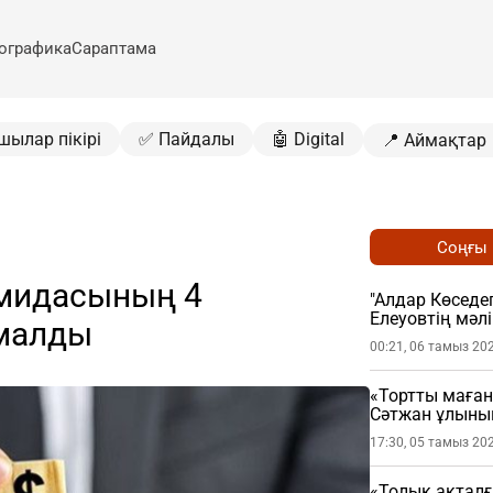
ографика
Сараптама
шылар пікірі
✅ Пайдалы
🤖 Digital
📍 Аймақтар
Соңғы
мидасының 4
"Алдар Көседег
Елеуовтің мәл
малды
ұстатты
00:21, 06 тамыз 20
«Тортты маған
Сәтжан ұлыны
17:30, 05 тамыз 20
«Толық ақталғ