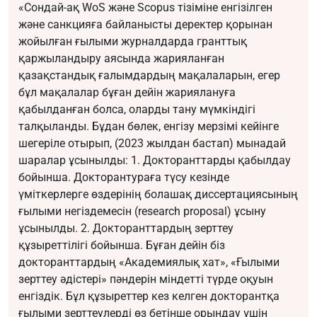
«Сондай-ақ WoS және Scopus тізіміне енгізілген
және санкцияға байланысты деректер қорынан
жойылған ғылыми журналдарда гранттық
қаржыландыру аясында жарияланған
қазақстандық ғалымдардың мақалаларын, егер
бұл мақалалар бұған дейін жариялануға
қабылданған болса, оларды тану мүмкіндігі
талқыланды. Бұдан бөлек, енгізу мерзімі кейінге
шегеріле отырып, (2023 жылдан бастап) мынадай
шаралар ұсынылды: 1. Докторанттарды қабылдау
бойынша. Докторантураға түсу кезінде
үміткерлерге өздерінің болашақ диссертациясының
ғылыми негіздемесін (research proposal) ұсыну
ұсынылды. 2. Докторанттардың зерттеу
құзыреттілігі бойынша. Бұған дейін біз
докторанттардың «Академиялық хат», «Ғылыми
зерттеу әдістері» пәндерін міндетті түрде оқуын
енгіздік. Бұл құзыреттер кез келген докторантқа
ғылыми зерттеулерді өз бетінше орындау үшін