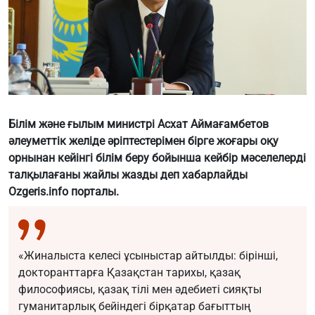
Білім және ғылым министрі Асхат Аймағамбетов
әлеуметтік желіде әріптестерімен бірге жоғары оқу
орнынан кейінгі білім беру бойынша кейбір мәселелерді
талқылағаны жайлы жазды деп хабарлайды
Ozgeris.info порталы.
«Жиналыста келесі ұсыныстар айтылды: бірінші,
докторанттарға Қазақстан тарихы, қазақ
философиясы, қазақ тілі мен әдебиеті сияқты
гуманитарлық бейіндегі бірқатар бағыттың