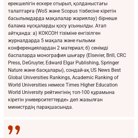
ерекшелігін ескере отырып, қолданыстағы
талаптарға (WоS және Scopus тізбесіне кіретін
басылымдарда мақалалар жариялау) бірнеше
балама нұсқаларды қосу ұсынылды. Атап
айтқанда: а) КОКСОН тізіміне енгізілген
журналдарда 5 мақала және ғылыми
конференциялардан 2 материал; б) сенімді
баспаларда монография шығару (Elsevier, Brill, CRC
Press, DeGruyter, Edward Elgar Publishing, Springer
Nature және басқалары), сондай-ақ US News Best
Global Universities Rankings, Academic Ranking of
World Universities немесе Times Higher Education
World University рейтингінің топ-100 құрамына
кіретін университеттерде» деп жазылған
министрдің парақшасында.