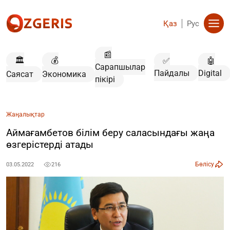
Қаз
Рус
📰
🏛️
💰
✅
🤖
Сарапшылар
Пайдалы
Digital
Саясат
Экономика
пікірі
Жаңалықтар
Аймағамбетов білім беру саласындағы жаңа
өзгерістерді атады
Бөлісу
03.05.2022
216