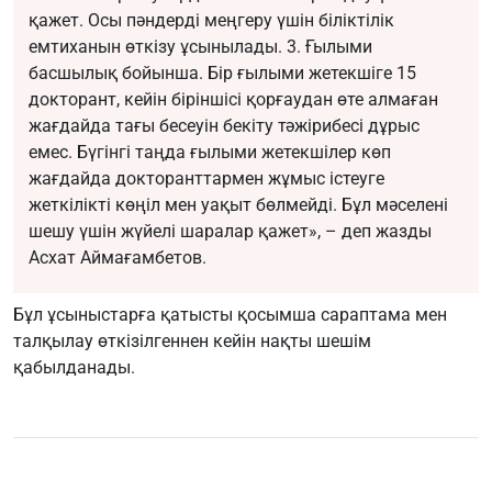
қажет. Осы пәндерді меңгеру үшін біліктілік
емтиханын өткізу ұсынылады. 3. Ғылыми
басшылық бойынша. Бір ғылыми жетекшіге 15
докторант, кейін біріншісі қорғаудан өте алмаған
жағдайда тағы бесеуін бекіту тәжірибесі дұрыс
емес. Бүгінгі таңда ғылыми жетекшілер көп
жағдайда докторанттармен жұмыс істеуге
жеткілікті көңіл мен уақыт бөлмейді. Бұл мәселені
шешу үшін жүйелі шаралар қажет», – деп жазды
Асхат Аймағамбетов.
Бұл ұсыныстарға қатысты қосымша сараптама мен
талқылау өткізілгеннен кейін нақты шешім
қабылданады.