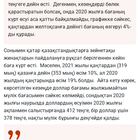
теңгеге дейін өсті. Дегенмен, кезеңдерді бөлек
қарастыратын болсақ, онда 2020 жылға бағаның
күрт өсуі аса қатты байқалмайды, графикке сәйкес,
қаңтардан желтоқсанға дейінгі бағаның өзгеруі 4%-
ды құрады.
Сонымен қатар қазақстандықтарға зейнетақы
жинақтарын пайдалануға рұқсат берілгеннен кейін
баға күрт өсті. Мәселен, 2021 жылы қаңтардан (319
мың) қазанға дейін (353 мың) өсім 10%, ал 2020
жылдың қаңтарында өсім 19% болды. Айта кету керек,
көрсетілген кезеңде доллар бағамы жылжымайтын
мүлік бағасымен сәйкес келмейді, сондықтан 2020
жылғы наурызда доллардың өсуімен 2020 жылғы
ақпанмен салыстырғанда 412 теңге, бір доллар үшін
378 теңге, нақты мүлік бұрынғы деңгейде қалды.