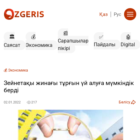
Қаз
Рус
📰
🏛️
💰
✅
🤖
Сарапшылар
Пайдалы
Digital
Саясат
Экономика
пікірі
💰 Экономика
Зейнетақы жинағы тұрғын үй алуға мүмкіндік
берді
Бөлісу
02.01.2022
217