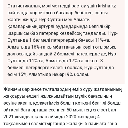
Статистикалық мәліметтерді растау үшін krisha.kz
сайтында көрсетілген бағалар берілген, соңғы
жарты жылда Нұр-Сұлтан мен Алматы
қалаларының әртүрлі аудандарында белгілі бір
шаршысы бар пәтерлер кездейсоқ таңдалды. Нұр-
Сұлтанда 1 бөлмелі пәтерлердің бағасы 11%-ға,
Алматыда 16%-ға қымбаттағанын көріп отырмыз,
дәл осындай жағдай 2 бөлмелі пәтерлерде де, Нұр-
Сұлтанда 11%-ға, Алматыда 17%-ға өскен. 3
бөлмелі пәтерлерге келетін болсақ, Нұр-Сұлтанда
өсім 15%, Алматыда небәрі 9% болды.
Жинағы бар жеке тұлғалардың өмір сүру жағдайының
жақсаруы елдегі жылжымайтын мүлік бағасының
өсуіне әкеліп, қолжетімсіз болып кеткені белгілі болды,
өйткені баға орташа есеппен 50 мың теңгеге өсті, ал
2021 жылдың қазан айында 2020 жылдың 4-
тоқсанымен салыстырғанда жалақы 5 пайызға ғана