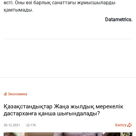
өсті. Оны өзі барлық санаттағы жұмысшыларды
қамтымады.
Datametrics.
💰 Экономика
Қазақстандықтар Жаңа жылдық мерекелік
дастарханға қанша шығындалады?
Бөлісу
30.12.2021
176