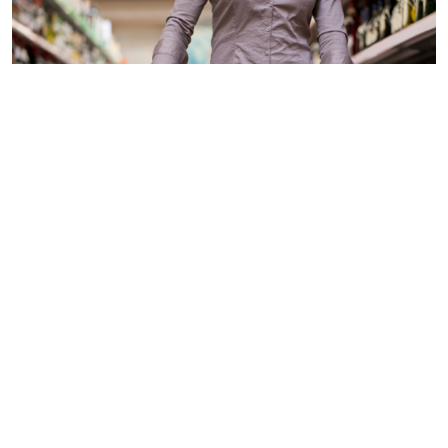
Бір ай ішінде факультативтік тәртіппен Datametrics
командасы барлық өңірлердегі қазақстандықтарға 31
желтоқсанға арналған мерекелік дастарханға қатысты
шағын сауалнама жүргізді. Мұның бәрін бір кеште жеу
үшін біздің елдегі өнімдер мен сыйлықтарға қанша
ақша жұмсайды? Өлшеу 100 мың теңгеге дейінгі және