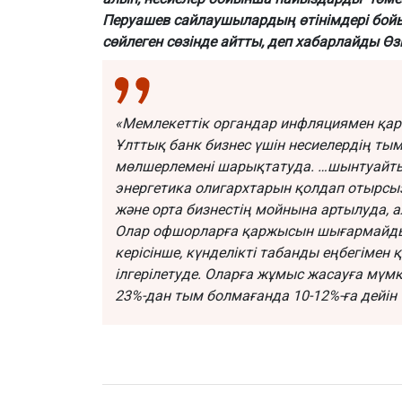
Перуашев сайлаушылардың өтінімдері бой
сөйлеген сөзінде айтты, деп хабарлайды
Өз
«Мемлекеттік органдар инфляциямен қар
Ұлттық банк бизнес үшін несиелердің тым
мөлшерлемені шарықтатуда.
…шынтуайты
энергетика олигархтарын қолдап отырсы
және орта бизнестің мойнына артылуда, ал
Олар офшорларға қаржысын шығармайды,
керісінше, күнделікті табанды еңбегіме
ілгерілетуде. Оларға жұмыс жасауға мүмкін
23%-дан тым болмағанда 10-12%-ға дейін 