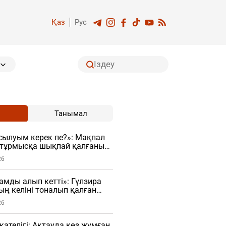
Қаз
Рус
Танымал
сылуым керек пе?»: Мақпал
е тұрмысқа шықпай қалғанын
26
мды алып кетті»: Гүлзира
ң келіні тоналып қалған
26
қателігі: Ақтауда көз жұмған