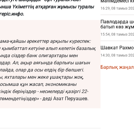
мәлімдемесі кө
ынша Үкіметтің атқарған жұмысы туралы
16:29, 08 тамыз 20
геріс.инфо
.
Павлодарда шо
батып көз жұ
15:54, 08 тамыз 20
ама-қайшы әрекеттер арқылы күреспек:
Шавкат Рахмо
 қымбаттап кетуіне алып келетін базалық
нда сіздер банк олигархтары мен
14:30, 08 тамыз 20
здар. Ал, ақыр аяғында барлығы шағын
Барлық жаңа
айда, олар да осы елдің бір бөлшегі.
 яхталары мен жеке ұшақтары жоқ,
н қосымша құн жасап, экономиканы
дік беріңіздер - несиелерді қазіргі 22-
төмендетіңіздер»
- деді Азат Перуашев.