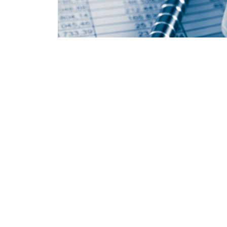
28.10.2023
224
13 қазан 2023 жыл. «Ақ жол» партиясы Үкі
жоспарын қатаң сынға алды. Азат Перуаш
Үкіметтің атқарған жұмысы туралы сөйлеге
сауатсыздық екенін айтты. Фракция жетекш