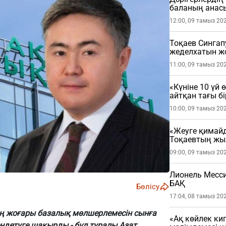
баланың анасы
12:00, 09 тамыз 20
Тоқаев Сингап
жеделхатын ж
11:00, 09 тамыз 20
«Күніне 10 үй 
айтқан тағы б
қалды (ВИДЕО
10:00, 09 тамыз 20
«Жеуге қимайд
Тоқаевтың жыл
09:00, 09 тамыз 20
Лионель Месси
БАҚ
Бөлісу
17:04, 08 тамыз 20
тің жоғары базалық мөлшерлемесін сынға
«Ақ көйлек ки
детуге шақырды - бұл туралы Азат