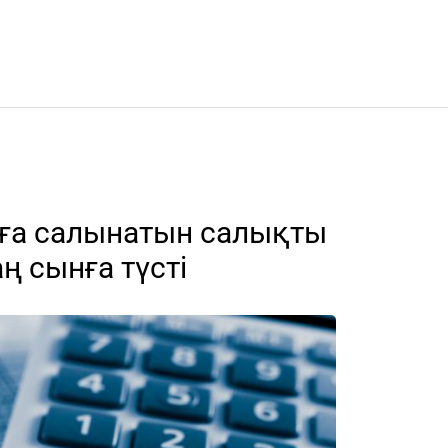
нға салынатын салықты
ң сынға түсті