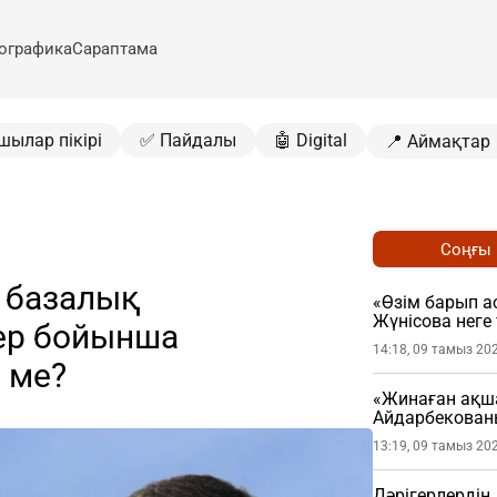
ографика
Сараптама
шылар пікірі
✅ Пайдалы
🤖 Digital
📍 Аймақтар
Соңғы
 базалық
«Өзім барып а
Жүнісова нег
ер бойынша
түсіндірді
14:18, 09 тамыз 20
 ме?
«Жинаған ақша
Айдарбекованы
(ВИДЕО)
13:19, 09 тамыз 20
Дәрігерлердің 