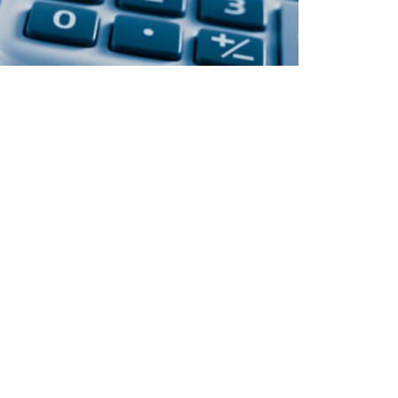
Бөлісу
меттің қосымша құн салығын арттыру
ев сайлаушылардың өтінімдері бойынша
н сөзінде мұның не саботаж, не
ісі партияның мұндай арттыруға қарсы