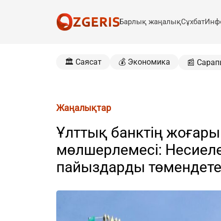
Барлық жаңалық
Сұхбат
Инф
🏛️ Саясат
💰 Экономика
📰 Сарап
Жаңалықтар
Ұлттық банктің жоғары
мөлшерлемесі: Несиел
пайыздарды төмендете