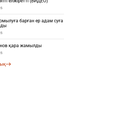
пті елжіретті (ВИДЕО)
26
мылуға барған ер адам суға
мды
26
нов қара жамылды
26
лық