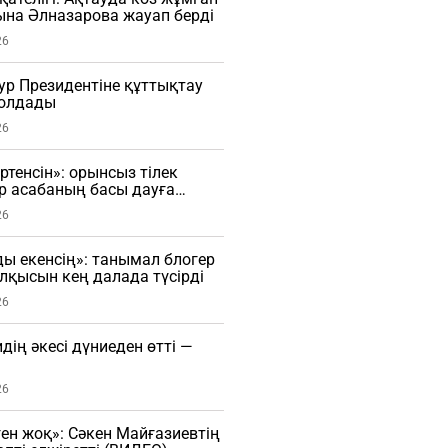
на Әлназарова жауап берді
26
ур Президентіне құттықтау
олдады
26
өртенсін»: орынсыз тілек
ір асабаның басы дауға
)
26
ы екенсің»: танымал блогер
қысын кең далада түсірді
26
дің әкесі дүниеден өтті —
26
ген жоқ»: Сәкен Майғазиевтің