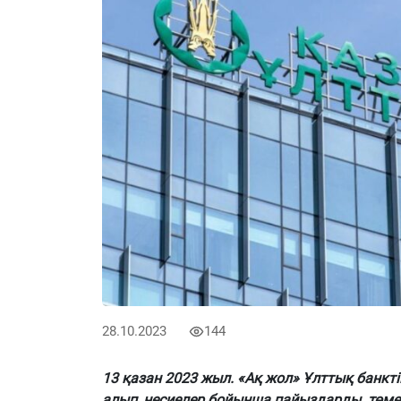
28.10.2023
144
13 қазан 2023 жыл. «Ақ жол» Ұлттық банк
алып, несиелер бойынша пайыздарды төмен