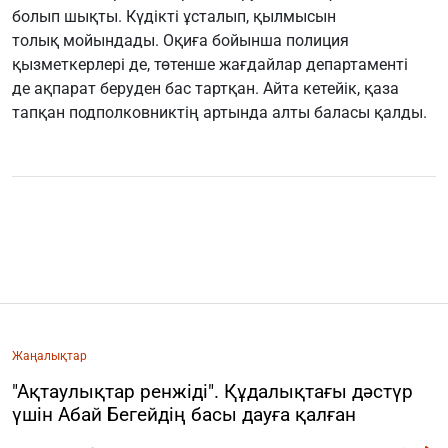
болып шықты. Күдікті ұсталып, қылмысын
толық мойындады. Оқиға бойынша полиция
қызметкерлері де, төтенше жағдайлар департаменті
де ақпарат беруден бас тартқан. Айта кетейік, қаза
тапқан подполковниктің артында алты баласы қалды.
Жаңалықтар
"Ақтаулықтар ренжіді". Құдалықтағы дәстүр
үшін Абай Бегейдің басы дауға қалған