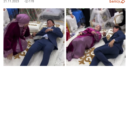
Бөлісу
21.11.2023
178
Әнші Абай Бегейдің құдалық кезіндегі әрекеті желіде
қызу талқыға түскені белгілі. Әнші бұл жағдайдан соң
жерлестерінен сөз естігенін де жасырмады.
Шымкенттіктермен құда болған әнші Абай Бегей
оңтүстіктің салт-дәстүріне таңданғанын жазған едік.
Құдалықта келіннің төркіні жасау алып келіп, жүк