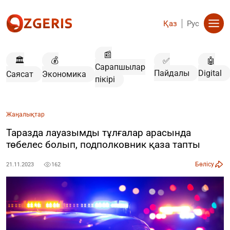
Қаз
Рус
📰
🏛️
💰
✅
🤖
Сарапшылар
Пайдалы
Digital
Саясат
Экономика
пікірі
Жаңалықтар
Таразда лауазымды тұлғалар арасында
төбелес болып, подполковник қаза тапты
Бөлісу
21.11.2023
162