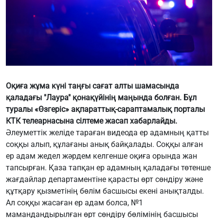
Оқиға жұма күні таңғы сағат алты шамасында
қаладағы "Лаура" қонақүйінің маңында болған. Бұл
туралы «Өзгеріс» ақпараттық-сараптамалық порталы
КТК телеарнасына сілтеме жасап хабарлайды.
Әлеуметтік желіде тараған видеода ер адамның қатты
соққы алып, құлағаны анық байқалады. Соққы алған
ер адам жедел жәрдем келгенше оқиға орында жан
тапсырған. Қаза тапқан ер адамның қаладағы төтенше
жағдайлар департаментіне қарасты өрт сөндіру және
құтқару қызметінің бөлім басшысы екені анықталды.
Ал соққы жасаған ер адам болса, №1
мамандандырылған өрт сөндіру бөлімінің басшысы