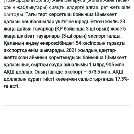
(трансформаторлар) және Беларусь (жиһаз және төсек-
орын жабдықтары) сияқты елдерге алғаш рет жеткізіле
бастады.
Тағы төрт көрсеткіш бойынша Шымкент
қаласы көшбасшылар үштігіне кіреді. Өткен жылы 23
жаңа дайын тауарлар (ҚР бойынша 3-ші орын) және 5
жаңа шикізат тауарлары (3-ші орын) экспортталды.
Қаланың өңдеу өнеркәсібіндегі 54 кәсіпорын тұрақты
экспортқа өнім шығарады. 2021 жылдың қаңтар-
желтоқсан айының қорытындысы бойынша Шымкент
қаласының сыртқы сауда айналымы 1 млрд 905 млн.
АҚШ доллар. Оның ішінде, экспорт – 573,5 млн. АҚШ
долларын құрап тиісті кезеңмен салыстырғанда 17,3%-
ға өсті.