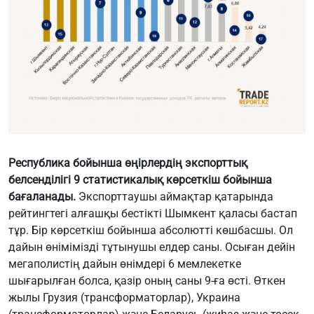
Республика бойынша өңірлердің экспорттық
белсенділігі 9 статистикалық көрсеткіш бойынша
бағаланады.
Экспорттаушы аймақтар қатарында
рейтингтегі алғашқы бестікті Шымкент қаласы бастап
тұр. Бір көрсеткіш бойынша абсолютті көшбасшы. Ол
дайын өнімімізді тұтынушы елдер саны. Осыған дейін
мегаполистің дайын өнімдері 6 мемлекетке
шығарылған болса, қазір оның саны 9-ға өсті. Өткен
жылы Грузия (трансформаторлар), Украина