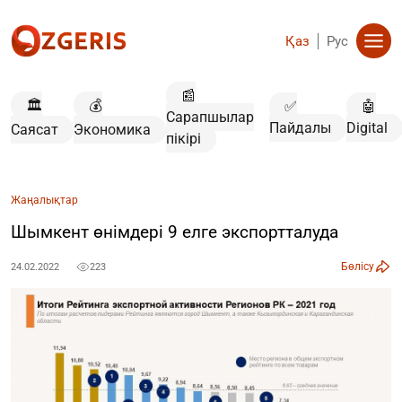
Қаз
Рус
📰
🏛️
💰
✅
🤖
Сарапшылар
Пайдалы
Digital
Саясат
Экономика
пікірі
Жаңалықтар
Шымкент өнімдері 9 елге экспортталуда
Бөлісу
24.02.2022
223