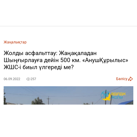
Жаңалықтар
Жолды асфальттау: Жаңақаладан
Шыңғырлауға дейін 500 км. «АнушҚұрылыс»
ЖШС-і биыл үлгереді ме?
Бөлісу
06.09.2022
257