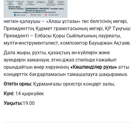
негізін қалаушы – «Алаш ұстазы» төс белгісінің иегері,
Президенттің Құрмет грамотасының иегері, ҚР Тұңғыш
Президенті – Елбасы Қоры Сыйлығының лауреаты,
мулти-инструменталист, композитор Бауыржан Ақтаев.
Дала жыры, рухты, қазақтың ән-күйлерін және
әуендерін заманауи, этно-джаз стилінде ғажайып
орындайтын өнер керуенінің
«Көшпенділер рухы»
атты
концерттік бағдарламасын тамашалауға шақырамыз.
Өтетін орны:
Құрманғазы оркестрі концерт залы,
Күні:
14 қыркүйек
Уақыты:
19.00