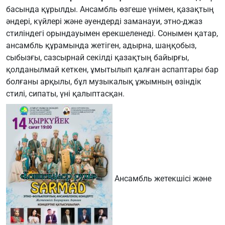
басында құрылды. Ансамбль өзгеше үнімен, қазақтың
әндері, күйлері және әуендерді заманауи, этно-джаз
стиліндегі орындауымен ерекшеленеді. Сонымен қатар,
ансамбль құрамында жетіген, адырна, шаңқобыз,
сыбызғы, сазсырнай секілді қазақтың байырғы,
қолданылмай кеткен, ұмытылып қалған аспаптары бар
болғаны арқылы, бұл музыкалық ұжымның өзіндік
стилі, сипаты, үні қалыптасқан.
Ансамбль жетекшісі және