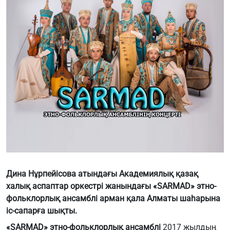
Дина Нұрпейісова атындағы Академиялық қазақ
халық аспаптар оркестрі жанындағы «SARMAD» этно-
фольклорлық ансамблі арман қала Алматы шаһарына
іс-сапарға шықты.
«SARMAD» этно-фольклорлық ансамблі
2017 жылдың