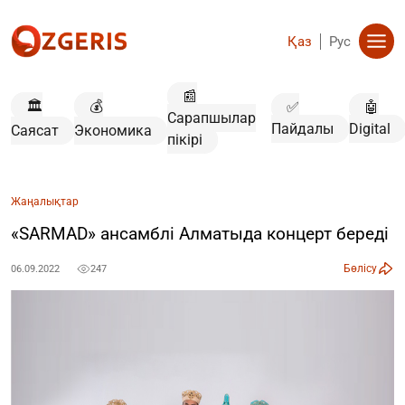
Қаз
Рус
📰
🏛️
💰
✅
🤖
Сарапшылар
Пайдалы
Digital
Саясат
Экономика
пікірі
Жаңалықтар
«SARMAD» ансамблі Алматыда концерт береді
Бөлісу
06.09.2022
247