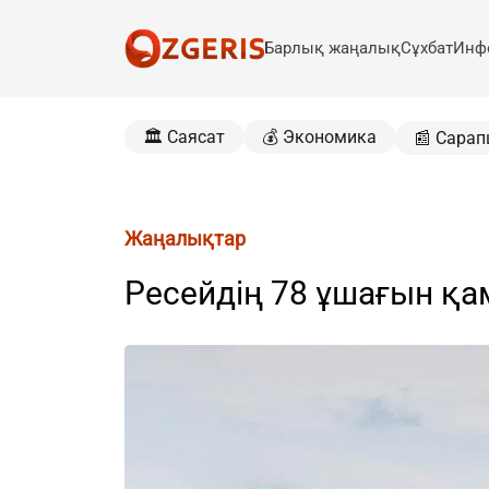
Барлық жаңалық
Сұхбат
Инф
🏛️ Саясат
💰 Экономика
📰 Сарап
Жаңалықтар
Ресейдің 78 ұшағын қа