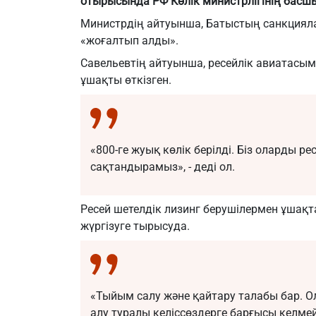
отырысында РФ Көлік министрлігінің басш
Министрдің айтуынша, Батыстың санкциял
«жоғалтып алды».
Савельевтің айтуынша, ресейлік авиатасы
ұшақты өткізген.
«800-ге жуық көлік берілді. Біз оларды 
сақтандырамыз», - деді ол.
Ресей шетелдік лизинг берушілермен ұшақт
жүргізуге тырысуда.
«Тыйым салу және қайтару талабы бар. О
алу туралы келіссөздерге барғысы келмейд