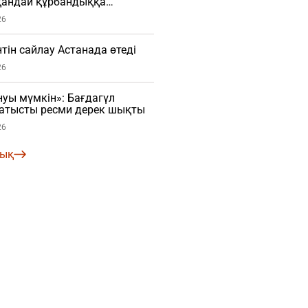
қандай құрбандыққа
ты
26
тін сайлау Астанада өтеді
26
уы мүмкін»: Бағдагүл
 қатысты ресми дерек шықты
26
лық