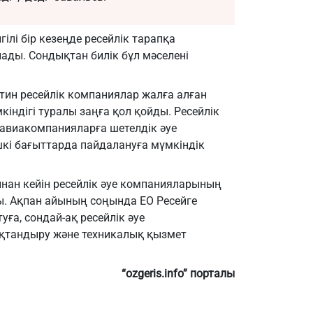
гілі бір кезеңде ресейлік тарапқа
ады. Сондықтан билік бұл мәселені
тин ресейлік компаниялар жалға алған
індігі туралы заңға қол қойды. Ресейлік
авиакомпанияларға шетелдік әуе
шкі бағыттарда пайдалануға мүмкіндік
нан кейін ресейлік әуе компанияларының
ы. Ақпан айының соңында ЕО Ресейге
ға, сондай-ақ ресейлік әуе
қтандыру және техникалық қызмет
“ozgeris.info” порталы