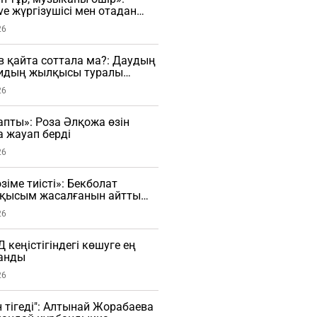
ve жүргізушісі мен отадан
шы арасында дау туды
26
в қайта соттала ма?: Даудың
алидың жылқысы туралы
26
апты»: Роза Әлқожа өзін
а жауап берді
26
іме тиісті»: Бекболат
е қысым жасалғанын айтты
26
кеңістігіндегі көшуге ең
танды
26
н тігеді": Алтынай Жорабаева