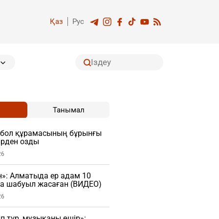
Қаз
Рус
Танымал
тбол құрамасының бұрынғы
рден озды
26
»: Алматыда ер адам 10
ға шабуыл жасаған (ВИДЕО)
26
 тұр, музыканы өшір»: