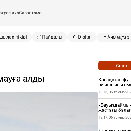
ографика
Сараптама
шылар пікірі
✅ Пайдалы
🤖 Digital
📍 Аймақтар
Соңғы
мауға алды
Қазақстан фу
ойыншысы өмі
16:18, 06 тамыз 20
«Бауыздаймын
жастағы бала
15:47, 06 тамыз 20
«Басым ауырып