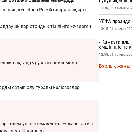
ысы Виталий Савельев мәлімдеді.
сұлулық үшін 
барғанын айт
13:38, 06 тамыз 20
арының кесірінен Ресей оларды ақыры
УЕФА президен
малдаушылар отандық тізілімге жүздеген
13:15, 06 тамыз 20
«Қамауға алын
емшінің ісіне
12:58, 06 тамыз 20
ресейлік сақтандыру компаниясында
Барлық жаңа
арды сатып алу туралы келіссөздер
лар төлем үшін өтемақы төлеу және сатып
і», -деді
Савальев.