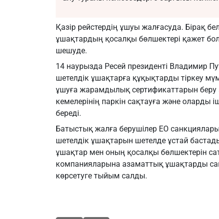
Қазір рейстердің ұшуы жалғасуда. Бірақ бел
ұшақтардың қосалқы бөлшектері қажет бол
шешуде.
14 наурызда Ресей президенті Владимир Пу
шетелдік ұшақтарға құқықтарды тіркеу мүмк
ұшуға жарамдылық сертификаттарын беру 
кемелерінің паркін сақтауға және оларды і
береді.
Батыстық жалға берушілер ЕО санкциялары
шетелдік ұшақтарын шетелде ұстай бастад
ұшақтар мен оның қосалқы бөлшектерін сату
компанияларына азаматтық ұшақтарды са
көрсетуге тыйым салды.