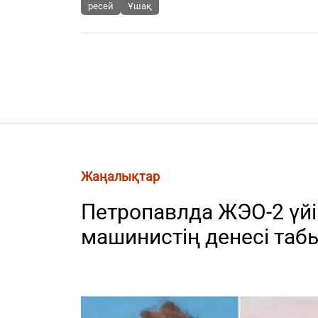
ресей
Ұшақ
Жаңалықтар
Петропавлда ЖЭО-2 үйі
машинистің денесі та