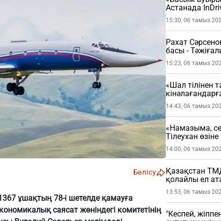
Астанада InDri
шыққан жолау
15:30, 06 тамыз 20
(ВИДЕО)
Рахат Сәрсено
басы - Тәжіғ
толығырақ
15:23, 06 тамыз 20
«Шал тілінен т
кінәлағандарғ
14:43, 06 тамыз 20
«Намазыма, сөз
Тілеухан өзін
(ВИДЕО)
14:00, 06 тамыз 20
Қазақстан ТМД 
Бөлісу
қолайлы ел а
13:53, 06 тамыз 20
1367 ұшақтың 78-і шетелде қамауға
кономикалық саясат жөніндегі комитетінің
"Кеспей, жіппе