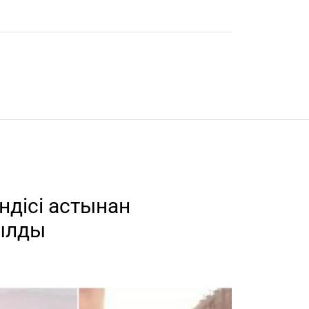
ндісі астынан
былды