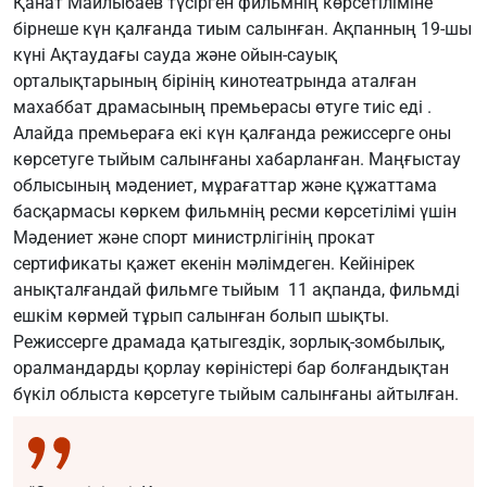
Қанат Майлыбаев түсірген фильмнің көрсетіліміне
бірнеше күн қалғанда тиым салынған. Ақпанның 19-шы
күні Ақтаудағы сауда және ойын-сауық
орталықтарының бірінің кинотеатрында аталған
махаббат драмасының премьерасы өтуге тиіс еді .
Алайда премьераға екі күн қалғанда режиссерге оны
көрсетуге тыйым салынғаны хабарланған. Маңғыстау
облысының мәдениет, мұрағаттар және құжаттама
басқармасы көркем фильмнің ресми көрсетілімі үшін
Мәдениет және спорт министрлігінің прокат
сертификаты қажет екенін мәлімдеген. Кейінірек
анықталғандай фильмге тыйым 11 ақпанда, фильмді
ешкім көрмей тұрып салынған болып шықты.
Режиссерге драмада қатыгездік, зорлық-зомбылық,
оралмандарды қорлау көріністері бар болғандықтан
бүкіл облыста көрсетуге тыйым салынғаны айтылған.