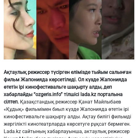
Ақтаулық режиссер түсірген елімізде тыйым салынған
фильм Жапонияда көрсетіледі. Ол күзде Жапонияда
өтетін ірі кинофестивальге шақырту алды, деп
хабарлайды “ozgeris.info” тілшісі lada.kz порталына
сілтеп.
Қазақстандық режиссер Қанат Майлыбаев
«Құдық» фильмімен биыл күзде Жапонияда өтетін ірі
кинофестивальге шақырту алды. Ақтау билігі фильмді
жергілікті кинотеатрларда көрсетуге рұқсат бермеген.
Lada.kz сайтының хабарлауынша, актаулық режиссер