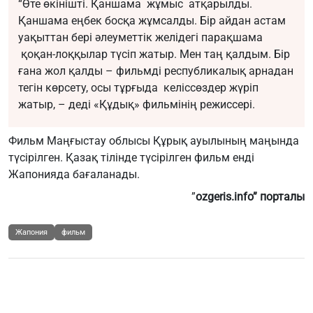
“Өте өкінішті. Қаншама жұмыс атқарылды.
Қаншама еңбек босқа жұмсалды. Бір айдан астам
уақыттан бері әлеуметтік желідегі парақшама
қоқан-лоққылар түсіп жатыр. Мен таң қалдым. Бір
ғана жол қалды – фильмді республикалық арнадан
тегін көрсету, осы тұрғыда келіссөздер жүріп
жатыр, – деді «Құдық» фильмінің режиссері.
Фильм Маңғыстау облысы Құрық ауылының маңында
түсірілген. Қазақ тілінде түсірілген фильм енді
Жапонияда бағаланады.
”
ozgeris.info” порталы
Жапония
фильм