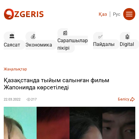
Қаз
Рус
📰
🏛️
💰
✅
🤖
Сарапшылар
Пайдалы
Digital
Саясат
Экономика
пікірі
Жаңалықтар
Қазақстанда тыйым салынған фильм
Жапонияда көрсетіледі
Бөлісу
22.03.2022
217