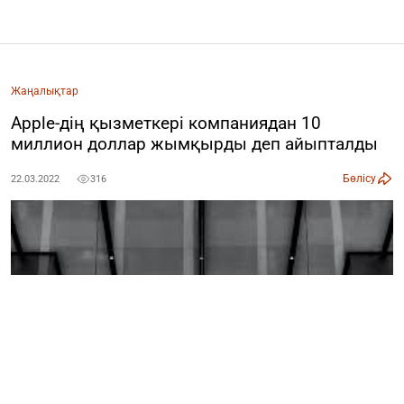
Жаңалықтар
Apple-дің қызметкері компаниядан 10
миллион доллар жымқырды деп айыпталды
Бөлісу
22.03.2022
316