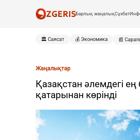
Барлық жаңалық
Сұхбат
Инф
🏛️ Саясат
💰 Экономика
📰 Сарап
Жаңалықтар
Қазақстан әлемдегі ең
қатарынан көрінді