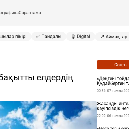
ографика
Сараптама
шылар пікірі
✅ Пайдалы
🤖 Digital
📍 Аймақтар
Соңғы
 бақытты елдердің
«Деңгейі тойда
Құдайберген т
00:36, 07 тамыз 20
Жасанды интел
қауіпсіздік не
22:02, 06 тамыз 20
«Неге тегін өз