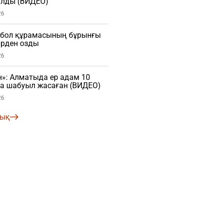
лды (ВИДЕО)
26
тбол құрамасының бұрынғы
рден озды
26
»: Алматыда ер адам 10
ға шабуыл жасаған (ВИДЕО)
26
лық