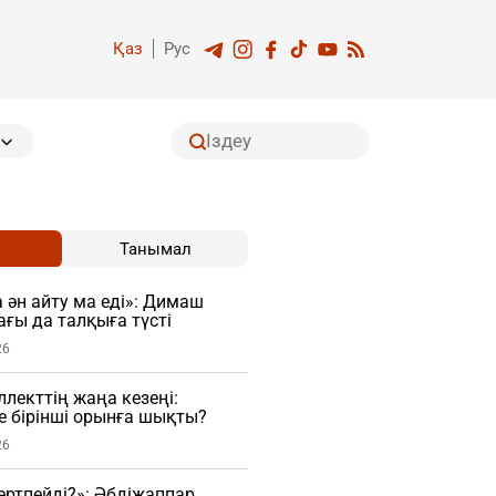
Қаз
Рус
Танымал
 ән айту ма еді»: Димаш
ағы да талқыға түсті
26
лекттің жаңа кезеңі:
ге бірінші орынға шықты?
26
гертпейді?»: Әбдіжаппар