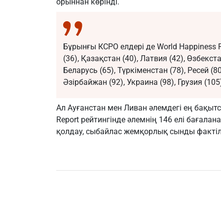
орыннан көрінді.
Бұрынғы КСРО елдері де World Happiness Re
(36), Қазақстан (40), Латвия (42), Өзбекст
Беларусь (65), Түркіменстан (78), Ресей (80
Әзірбайжан (92), Украина (98), Грузия (105
Ал Ауғанстан мен Ливан әлемдегі ең бақытсы
Report рейтингінде әлемнің 146 елі бағалан
қолдау, сыбайлас жемқорлық сынды фактіле