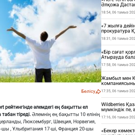
Әлқожа Даста
18:54, 06 тамыз 20
«7 жылға дейі
прокуратура 
мәлімдеме жа
18:31, 06 тамыз 20
«Бір сағат қо
Атырауда бала
жастағы балан
17:58, 06 тамыз 20
Жамбыл мен Қ
компаниясының
Бөлісу
17:35, 06 тамыз 20
Wildberries Қа
rt рейтингінде әлемдегі ең бақытты ел
мүмкіндік пе, 
 табан тіреді.
Әлемнің ең бақытты 10 елінің
17:16, 06 тамыз 20
ерланды, Люксембург, Швеция, Норвегия,
-шы , Ұлыбритания 17-ші, Франция 20-шы
«Бекер көмект