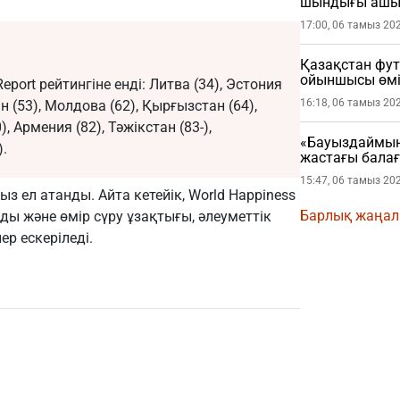
шындығы ашы
17:00, 06 тамыз 20
Қазақстан фу
ойыншысы өмі
port рейтингіне енді: Литва (34), Эстония
16:18, 06 тамыз 20
ан (53), Молдова (62), Қырғызстан (64),
), Армения (82), Тәжікстан (83-),
«Бауыздаймын
).
жастағы бала
15:47, 06 тамыз 20
з ел атанды. Айта кетейік, World Happiness
Барлық жаңа
ады және өмір сүру ұзақтығы, әлеуметтік
р ескеріледі.