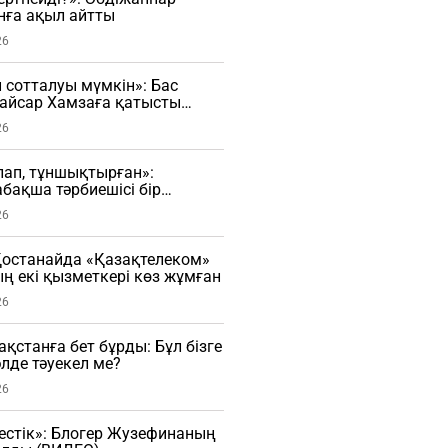
нға ақыл айтты
26
н сотталуы мүмкін»: Бас
Қайсар Хамзаға қатысты
сады
26
рлап, тұншықтырған»:
бақша тәрбиешісі бір
ы ұрған (ВИДЕО)
26
останайда «Қазақтелеком»
 екі қызметкері көз жұмған
26
зақстанға бет бұрды: Бұл бізге
әлде тәуекел ме?
26
естік»: Блогер Жузефинаның