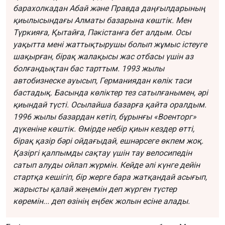
барахолкадан Абай және Правда даңғылдарының
қиылысындағы Алматы базарына көштік. Мен
Түркияға, Қытайға, Пәкістанға бет алдым. Осы
уақытта мені жаттықтырушы болып жұмыс істеуге
шақырған, бірақ жалақысы жас отбасы үшін аз
болғандықтан бас тарттым. 1993 жылы
автобизнеске ауысып, Германиядан көлік таси
бастадық. Басында көліктер тез сатылғанымен, әрі
қиындай түсті. Осылайша базарға қайта оралдым.
1996 жылы базардан кетіп, бұрынғы «Военторг»
дүкеніне көштік. Өмірде небір қиын кездер өтті,
бірақ қазір бәрі ойдағыдай, ешнәрсеге өкпем жоқ.
Қазіргі қалпымды сақтау үшін тау велосипедін
сатып алуды ойлап жүрмін. Кейде әлі күнге дейін
стартқа кешігіп, бір жерге бара жатқандай асығып,
жарысты қалай жеңемін деп жүрген түстер
көремін... деп өзінің еңбек жолын есіне алады.