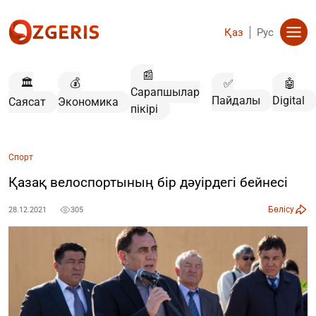
Қаз
Рус
📰
🏛️
💰
✅
🤖
Сарапшылар
Пайдалы
Digital
Саясат
Экономика
пікірі
Спорт
Қазақ велоспортының бір дәуірдегі бейнесі
Бөлісу
28.12.2021
305