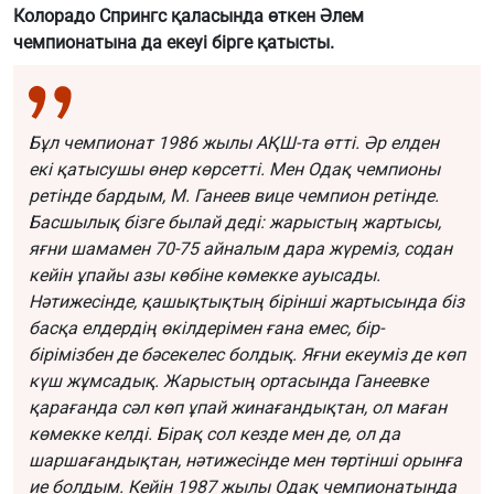
Колорадо Спрингс қаласында өткен Әлем
чемпионатына да екеуі бірге қатысты.
Бұл чемпионат 1986 жылы АҚШ-та өтті. Әр елден
екі қатысушы өнер көрсетті. Мен Одақ чемпионы
ретінде бардым, М. Ганеев вице чемпион ретінде.
Басшылық бізге былай деді: жарыстың жартысы,
яғни шамамен 70-75 айналым дара жүреміз, содан
кейін ұпайы азы көбіне көмекке ауысады.
Нәтижесінде, қашықтықтың бірінші жартысында біз
басқа елдердің өкілдерімен ғана емес, бір-
бірімізбен де бәсекелес болдық. Яғни екеуміз де көп
күш жұмсадық. Жарыстың ортасында Ганеевке
қарағанда сәл көп ұпай жинағандықтан, ол маған
көмекке келді. Бірақ сол кезде мен де, ол да
шаршағандықтан, нәтижесінде мен төртінші орынға
ие болдым. Кейін 1987 жылы Одақ чемпионатында