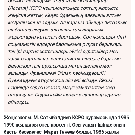
орынға ие болдым.
1985 жылы Клайпедада
(Латвия) КСРО чемпионатында топтық жарыста
жеңіске жеттім, Кеңес Одағының алғашқы алтын
медалін жеңіп алдым. Ал қараша айында литвалық
шабандоз екеуміз алғашқы халықаралық
жарыстарға қатысып бастадық. Сол жылдары тіпті
социалистік елдерге барлығына рұқсат берілмеді,
тек ірі партия жетекшілері, әйгілі суретшілер мен
үздік спортшылар капиталистік елдерге баратын.
Велоспорттың арқасында маған шетелге жол
ашылды. Францияға! Ойлап көріңіздерші?!
Әуежайдағы әтірдің хош иісі әлі есімде. Кешкі
Парижде серуен жасап, мәңгі ұмытпастай әсер
алған едім. Содан кейін шетелге сапарлар әдетке
айналды.
Жеңіс жолы. М. Сатыбалдиев КСРО құрамасында 1986-
1990 жылдары өнер көрсетті. Осы уақыт ішінде оның
басты бәсекелесі Марат Ганеев болды. 1986 жылы