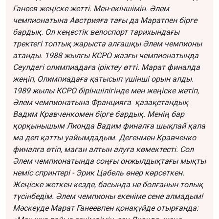
Ганеев жеңіске жетті. Мен-екіншімін. Әлем
чемпионатына Австрияға тағы да Маратпен бірге
бардық. Ол кеңестік велоспорт тарихындағы
тректегі топтық жарыста алғашқы Әлем чемпионы
атанды. 1988 жылғы КСРО жазғы чемпионатында
Сеулдегі олимпиадаға іріктеу өтті. Марат финалда
жеңіп, Олимпиадаға қатысып үшінші орын алды.
1989 жылы КСРО біріншілігінде мен жеңіске жетіп,
Әлем чемпионатына Францияға қазақстандық
Вадим Кравченкомен бірге бардық.
Менің бар
қорқынышым Лионда Вадим финалға шықпай қала
ма деп қатты уайымдадым. Дегенмен Кравченко
финалға өтіп, маған алтын алуға көмектесті. Сол
Әлем чемпионатында соңғы онжылдықтағы мықты
неміс спринтері - Эрик Цабель өнер көрсеткен.
Жеңіске жеткен кезде, басында не болғанын толық
түсінбедім. Әлем чемпионы екеніме сене алмадым!
Мәскеуде Марат Ганеевпен қонақүйде отырғанда: