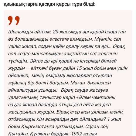
қиындықтарға қасқая қарсы тұра білді:
Шынымды айтсам, 29 жасымда әрі қарай спорттан
өз болашағымды елестете алмадым. Мүмкін, сәл
үзіліс жасап, содан кейін оралу керек па еді... бірақ
сол кезде мансабымды аяқтайтын сәт келгенін
түсіндім. Әйтсе да әрі қарай не істерімді білмей
жүрдім – өйткені бұған дейін 15 жыл бойы мен үшін
ойланып, менің өмірімді жоспарлап отырған
жүйенің бір бөлігі болдым. Маған бизнеспен
айналысуды ұсынды.
Бірақ сауда жасауға
ұялатынмын, таныстар көріп «Әлем чемпионы
сауда жасап базарда отыр» деп айта ма деп
жасырынып жүрдім. Бірақ егер мен ұялсам, менің
отбасымды кім асырайды деп ойландым? 1 жыл
бойы Қырғызстанға қатынадым. Содан соң
Қытайға, Құлжаға бардық. 1992 жылы