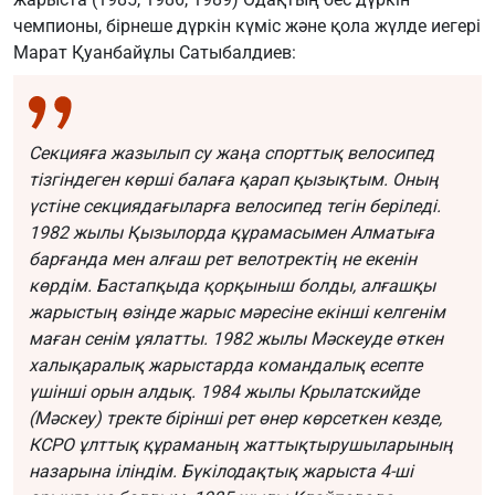
чемпионы, бірнеше дүркін күміс және қола жүлде иегері
Марат Қуанбайұлы Сатыбалдиев:
Секцияға жазылып су жаңа спорттық велосипед
тізгіндеген көрші балаға қарап қызықтым. Оның
үстіне секциядағыларға велосипед тегін беріледі.
1982 жылы Қызылорда құрамасымен Алматыға
барғанда мен алғаш рет велотректің не екенін
көрдім. Бастапқыда қорқыныш болды, алғашқы
жарыстың өзінде жарыс мәресіне екінші келгенім
маған сенім ұялатты. 1982 жылы Мәскеуде өткен
халықаралық жарыстарда командалық есепте
үшінші орын алдық. 1984 жылы Крылатскийде
(Мәскеу) тректе бірінші рет өнер көрсеткен кезде,
КСРО ұлттық құраманың жаттықтырушыларының
назарына іліндім. Бүкілодақтық жарыста 4-ші