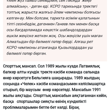
«Мен жүз пайыз сенімдімін, сен Лионда жеңе
алмайсың», - деген еді. КСРО тарихында тректегі
топтық жарыста жалғыз Әлем чемпионы болғысы
келген-ау. Мен болсам, тарихта есімім қалатынын
тіпті сезінбедім, дегенмен Ганеев пен менен басқа
осы бағдарламада кеңестік шабандоздардан
ешкім жеңіске жеткен жоқ. Осы жеңісім үшін маған
Алматыдан бір бөлмелі пәтер берді. Алғаш рет
КСРО чемпионы атанғанда Қызылордадан үш
бөлмелі пәтер берген.
Спорттық мансап. Сол 1989 жылы күзде Латвиялық
бапкер алты күндік тректе кәсіби команда сапында
өнер көрсетуге Бельгияға шақырады. 1989 жылдың
соңында «Челек» кәсіби командасымен келісімшартқа
отырып, бір маусым өнер көрсетеді. Мансабын 1991
жылы аяқтады. Спорттық мансабын аяқтағаннан кейін,
басқа спортшылар сияқты өзінің күнделікті
проблемаларымен бетпе бет келді. Бірақ