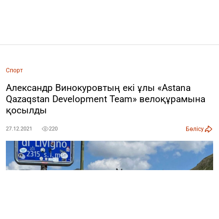
Спорт
Александр Винокуровтың екі ұлы «Astana
Qazaqstan Development Team» велоқұрамына
қосылды
Бөлісу
27.12.2021
220