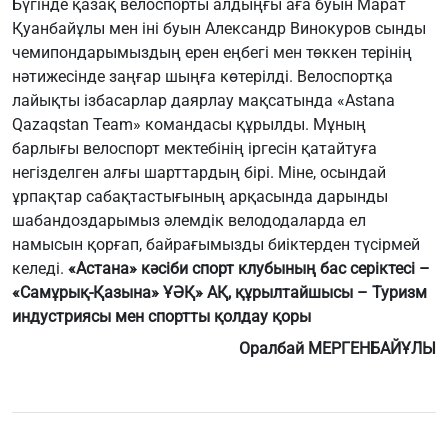
Бүгінде қазақ велоспорты алдыңғы аға буын Марат
Қуанбайұлы мен іні буын Александр Винокуров сынды
чемипондарымыздың ерен еңбегі мен төккен терінің
нәтижесінде заңғар шыңға көтерілді. Велоспортқа
лайықты ізбасарлар даярлау мақсатында «Astana
Qazaqstan Team» командасы құрылды. Мұның
барлығы велоспорт мектебінің іргесін қатайтуға
негізделген алғы шарттардың бірі. Міне, осындай
ұрпақтар сабақтастығының арқасында дарынды
шабандоздарымыз әлемдік велододаларда ел
намысын қорғап, байрағымызды биіктерден түсірмей
келеді.
«Астана» кәсіби спорт клубының бас серіктесі –
«Самұрық-Қазына» ҰӘҚ» АҚ, құрылтайшысы – Туризм
индустриясы мен спортты қолдау қоры
Оралбай МЕРГЕНБАЙҰЛЫ