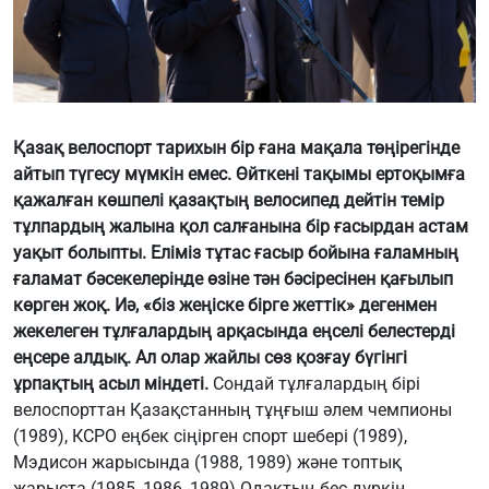
Қазақ велоспорт тарихын бір ғана мақала төңірегінде
айтып түгесу мүмкін емес. Өйткені тақымы ертоқымға
қажалған көшпелі қазақтың велосипед дейтін темір
тұлпардың жалына қол салғанына бір ғасырдан астам
уақыт болыпты. Еліміз тұтас ғасыр бойына ғаламның
ғаламат бәсекелерінде өзіне тән бәсіресінен қағылып
көрген жоқ. Иә, «біз жеңіске бірге жеттік» дегенмен
жекелеген тұлғалардың арқасында еңселі белестерді
еңсере алдық. Ал олар жайлы сөз қозғау бүгінгі
ұрпақтың асыл міндеті.
Сондай тұлғалардың бірі
велоспорттан Қазақстанның тұңғыш әлем чемпионы
(1989), КСРО еңбек сіңірген спорт шебері (1989),
Мэдисон жарысында (1988, 1989) және топтық
жарыста (1985, 1986, 1989) Одақтың бес дүркін